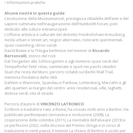
• Informazioni pratiche
Alcune novità in questa guida:
L’evoluzione della Museumsinsel, prestigiosa cittadella dell’arte e del
sapere culminata nell’inaugurazione dell’Humboldt Forum, polo
dedicato alle culture extraeuropee.
L’officina artistica e culturale del distretto Friedrichshain-Kreuzberg:
moda urban e street art, negozi alternativi, ristoranti sperimentali,
spazi coworking, ritrovi serali
David Bowie e la Trilogia berlinese nel memoir di
Riccardo
Bertoncelli
, storico del rock
Dal Tiergarten allo Schlossgarten e agli immensi spazi verdi del
Tempelhofer Feld: relax, camminate e sport nei parchi cittadini
Quel che resta del Muro: percorsi ciclabili sul Berlin Wall Trail,
memoria fondativa della città
Dahlem e Wannsee, Spandau e Pankow, Lichtenberg, Marzahn e gli
altri quartieri ai margini del centro: aree residenziali, ville, laghetti,
distese verdi, vita di strada
Percorsi d’autore di
VINCENZO LATRONICO
Scrittore e traduttore nato a Roma, ha vissuto molti anni a Berlino. Ha
pubblicato perBompiani Ginnastica e rivoluzione (2008), La
cospirazione delle colombe (2011), La mentalità dell’alveare (2013) e
Le perfezioni (2022, nella dozzina del Premio Strega e in corso di
traduzione in venti paesi). Il memoir La chiave di Berlino è uscito per