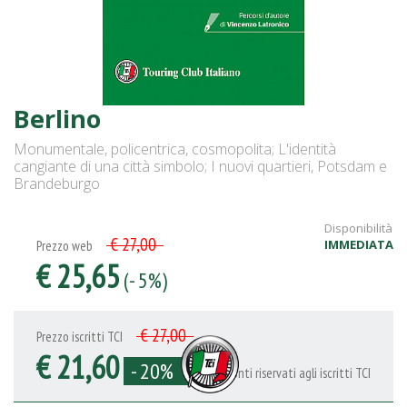
Berlino
Monumentale, policentrica, cosmopolita; L'identità
cangiante di una città simbolo; I nuovi quartieri, Potsdam e
Brandeburgo
Disponibilità
€ 27,00
IMMEDIATA
Prezzo web
€ 25,65
(- 5%)
€ 27,00
Prezzo iscritti TCI
€ 21,60
- 20%
Sconti riservati agli iscritti TCI