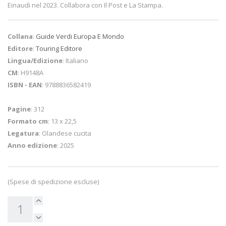
Einaudi nel 2023. Collabora con Il Post e La Stampa.
Collana
:
Guide Verdi Europa E Mondo
Editore
:
Touring Editore
Lingua/Edizione
: Italiano
CM
: H9148A
ISBN - EAN
: 9788836582419
Pagine
: 312
Formato cm
: 13 x 22,5
Legatura
: Olandese cucita
Anno edizione
: 2025
(Spese di spedizione escluse)