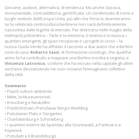
Giovane, audace, alternativa, di tendenza. Ma anche classica,
monumentale, contraddittoria, gentrificata. Un condensato di icone e
luoghi simbolo dell’Europa Unita, più altri che forse lo diventeranno
se la celebrata controcultura berlinese non sarà definitivamente
riassorbita dalle logiche di mercato. Per districarsi nelle maglie della
metropoli policentrica – l’arte e la memoria, il cinema e la musica, i
quartieri emergenti, gli spazi recuperati e i progetti in corso – la
nuova Guida Verde ha affidato il racconto a due autori che a Berlino
sono di casa:
Roberto Sassi
, di formazione sociologo, che qualche
anno fa ha contribuito a mappare una Berlino insolita e segreta, e
Vincenzo Latronico
, scrittore che ha vissuto nella capitale gli ultimi
vent’anni decostruendo nei suoi romanzi l’immaginario collettivo
della città.
Sommario:
• Popoli culture ambiente
• Mitte, la Museumsinsel
• Kreuzberg e Neuköllnv
• Friedrichshain, Prenzlauer Berg e Wedding
• Potsdamer Platz e Tiergarten
• Charlottenburg e Schöneberg
• I quartieri esterni da Spandau alla Grunewald, a Pankow e a
Köpenick
• Potsdam e il Brandeburgo