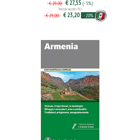
€ 27,55
(- 5%)
€ 29,00
Prezzo iscritti TCI
€ 23,20
- 20%
€ 29,00