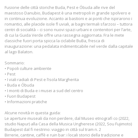
Fusione delle città storiche Buda, Pest e Óbuda alle rive del
maestoso Danubio, Budapest è una metropoli in grande spolvero e
in continua evoluzione. Accanto ai bastioni e ai ponti che ispirarono i
romantici, alle placide isole fl uviali, ai bagni termali sfarzosi – tuttora
centri di socialità – ci sono nuovi spazi urbani e contenitori per l’arte,
di cui la Guida Verde offre una rassegna aggiornata. Fra le mete
classiche fuori porta spicca la ciclabile BuBa, fresca di
inaugurazione: una pedalata indimenticabile nel verde dalla capitale
al lago Balaton.
Sommario:
• Popoli culture ambiente
• Pest
• I viali radiali di Pest e l’isola Margherita
• Buda e Óbuda
• I monti di Buda e i musei a sud del centro
• Fuori Budapest
• Informazioni pratiche
Alcune novità in questa guida:
Le aperture museali da non perdere, dal Museo etnografi co (2022,
studio Napur) alla Casa della Musica Ungherese (2022, Sou Fujimoto)
Budapest dal fi nestrino: viaggio in città sul tram n. 2
Birrerie, cantine, caffè e ruin bar: i locali storici della tradizione e