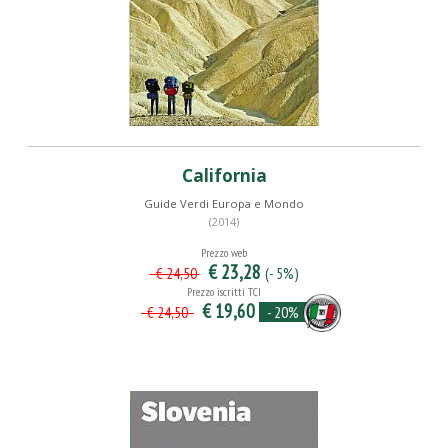
California
Guide Verdi Europa e Mondo
(2014)
Prezzo web
€ 23,28
(- 5%)
€ 24,50
Prezzo iscritti TCI
€ 19,60
- 20%
€ 24,50