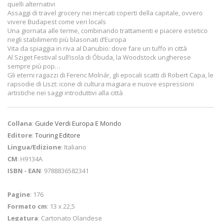
quelli alternativi
Assaggi di travel grocery nei mercati coperti della capitale, ovvero
vivere Budapest come veri locals
Una giornata alle terme, combinando trattamenti e piacere estetico
negli stabilimenti più blasonati d’Europa
Vita da spiaggia in riva al Danubio: dove fare un tuffo in città
Al Sziget Festival sull’isola di Óbuda, la Woodstock ungherese
sempre più pop…
Gli eterni ragazzi di Ferenc Molnár, gli epocali scatti di Robert Capa, le
rapsodie di Liszt: icone di cultura magiara e nuove espressioni
artistiche nei saggi introduttivi alla città
Collana
:
Guide Verdi Europa E Mondo
Editore
:
Touring Editore
Lingua/Edizione
: Italiano
CM
: H9134A
ISBN - EAN
: 9788836582341
Pagine
: 176
Formato cm
: 13 x 22,5
Legatura
: Cartonato Olandese