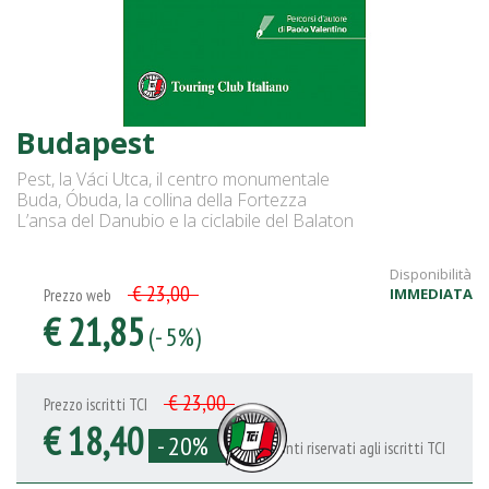
Budapest
Pest, la Váci Utca, il centro monumentale
Buda, Óbuda, la collina della Fortezza
L’ansa del Danubio e la ciclabile del Balaton
Disponibilità
€ 23,00
IMMEDIATA
Prezzo web
€ 21,85
(- 5%)
€ 23,00
Prezzo iscritti TCI
€ 18,40
- 20%
Sconti riservati agli iscritti TCI