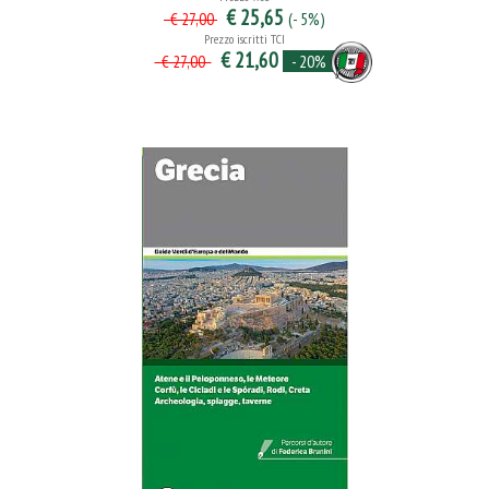
€ 25,65
(- 5%)
€ 27,00
Prezzo iscritti TCI
€ 21,60
- 20%
€ 27,00