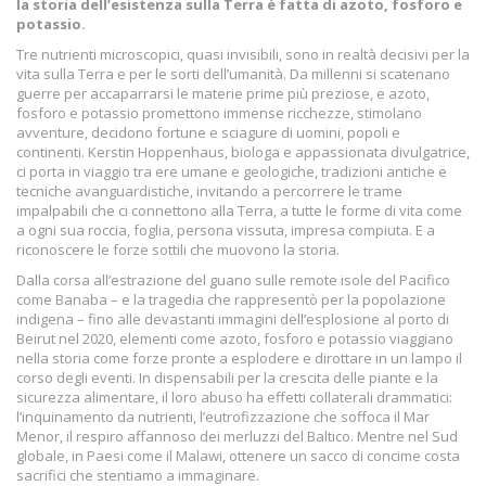
la storia dell’esistenza sulla Terra è fatta di azoto, fosforo e
potassio.
Tre nutrienti microscopici, quasi invisibili, sono in realtà decisivi per la
vita sulla Terra e per le sorti dell’umanità. Da millenni si scatenano
guerre per accaparrarsi le materie prime più preziose, e azoto,
fosforo e potassio promettono immense ricchezze, stimolano
avventure, decidono fortune e sciagure di uomini, popoli e
continenti. Kerstin Hoppenhaus, biologa e appassionata divulgatrice,
ci porta in viaggio tra ere umane e geologiche, tradizioni antiche e
tecniche avanguardistiche, invitando a percorrere le trame
impalpabili che ci connettono alla Terra, a tutte le forme di vita come
a ogni sua roccia, foglia, persona vissuta, impresa compiuta. E a
riconoscere le forze sottili che muovono la storia.
Dalla corsa all’estrazione del guano sulle remote isole del Pacifico
come Banaba – e la tragedia che rappresentò per la popolazione
indigena – fino alle devastanti immagini dell’esplosione al porto di
Beirut nel 2020, elementi come azoto, fosforo e potassio viaggiano
nella storia come forze pronte a esplodere e dirottare in un lampo il
corso degli eventi. In dispensabili per la crescita delle piante e la
sicurezza alimentare, il loro abuso ha effetti collaterali drammatici:
l’inquinamento da nutrienti, l’eutrofizzazione che soffoca il Mar
Menor, il respiro affannoso dei merluzzi del Baltico. Mentre nel Sud
globale, in Paesi come il Malawi, ottenere un sacco di concime costa
sacrifici che stentiamo a immaginare.