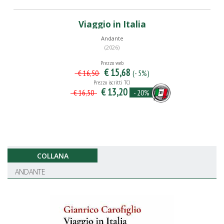
Viaggio in Italia
Andante
(2026)
Prezzo web
€ 15,68
(- 5%)
€ 16,50
Prezzo iscritti TCI
€ 13,20
- 20%
€ 16,50
COLLANA
ANDANTE