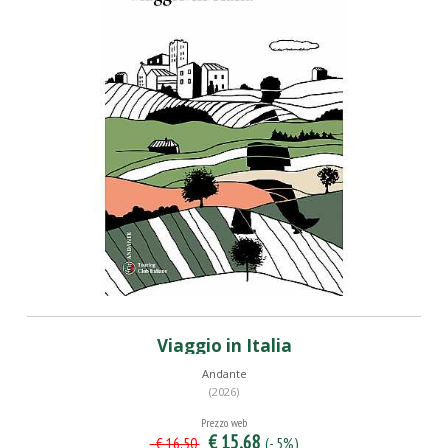
Viaggio in Italia
Andante
(2026)
Prezzo web
€ 15,68
(- 5%)
€ 16,50