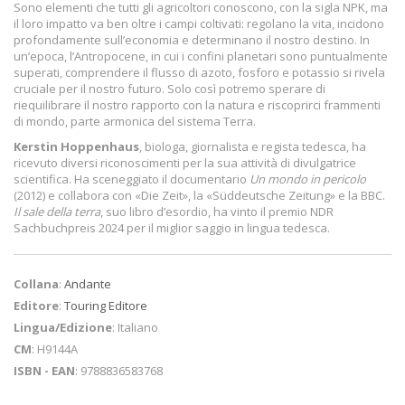
Sono elementi che tutti gli agricoltori conoscono, con la sigla NPK, ma
il loro impatto va ben oltre i campi coltivati: regolano la vita, incidono
profondamente sull’economia e determinano il nostro destino. In
un’epoca, l’Antropocene, in cui i confini planetari sono puntualmente
superati, comprendere il flusso di azoto, fosforo e potassio si rivela
cruciale per il nostro futuro. Solo così potremo sperare di
riequilibrare il nostro rapporto con la natura e riscoprirci frammenti
di mondo, parte armonica del sistema Terra.
Kerstin Hoppenhaus
, biologa, giornalista e regista tedesca, ha
ricevuto diversi riconoscimenti per la sua attività di divulgatrice
scientifica. Ha sceneggiato il documentario
Un mondo in pericolo
(2012) e collabora con «Die Zeit», la «Süddeutsche Zeitung» e la BBC.
Il sale della terra
, suo libro d’esordio, ha vinto il premio NDR
Sachbuchpreis 2024 per il miglior saggio in lingua tedesca.
Collana
:
Andante
Editore
:
Touring Editore
Lingua/Edizione
: Italiano
CM
: H9144A
ISBN - EAN
: 9788836583768