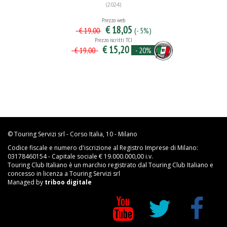
(2024)
Prezzo web
€ 18,05
(- 5%)
€ 19,00
Prezzo iscritti TCI
€ 15,20
- 20%
€ 19,00
© Touring Servizi srl - Corso Italia, 10 - Milano
Codice fiscale e numero d'iscrizione al Registro Imprese di Milano:
03178460154 - Capitale sociale € 19.000.000,00 i.v.
Touring Club Italiano è un marchio registrato dal Touring Club Italiano e
concesso in licenza a Touring Servizi srl
Managed by
triboo digitale