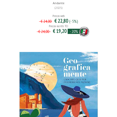
Andante
(2025)
Prezzo web
€ 22,80
(- 5%)
€ 24,00
Prezzo iscritti TCI
€ 19,20
- 20%
€ 24,00