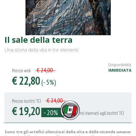
Il sale della terra
Una storia della vita in tre elementi
Disponibilità
€ 24,00
IMMEDIATA
Prezzo web
€ 22,80
(- 5%)
€ 24,00
Prezzo iscritti TCI
€ 19,20
- 20%
Sconti riservati agli iscritti TCI
Sono tre gli artefici silenziosi della vita e delle vicende umane: