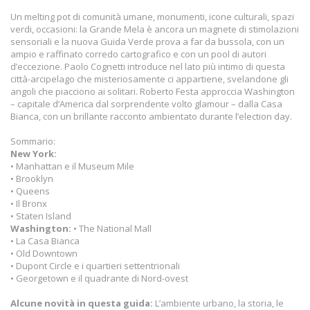
Un melting pot di comunità umane, monumenti, icone culturali, spazi
verdi, occasioni: la Grande Mela è ancora un magnete di stimolazioni
sensoriali e la nuova Guida Verde prova a far da bussola, con un
ampio e raffinato corredo cartografico e con un pool di autori
d’eccezione. Paolo Cognetti introduce nel lato più intimo di questa
città-arcipelago che misteriosamente ci appartiene, svelandone gli
angoli che piacciono ai solitari. Roberto Festa approccia Washington
– capitale d’America dal sorprendente volto glamour – dalla Casa
Bianca, con un brillante racconto ambientato durante l’election day.
Sommario:
New York:
• Manhattan e il Museum Mile
• Brooklyn
• Queens
• Il Bronx
• Staten Island
Washington:
• The National Mall
• La Casa Bianca
• Old Downtown
• Dupont Circle e i quartieri settentrionali
• Georgetown e il quadrante di Nord-ovest
Alcune novità in questa guida:
L’ambiente urbano, la storia, le