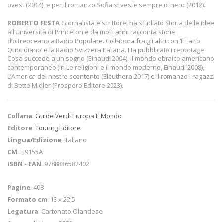
ovest (2014), e per il romanzo Sofia si veste sempre di nero (2012).
ROBERTO FESTA
Giornalista e scrittore, ha studiato Storia delle idee
all’Università di Princeton e da molti anni racconta storie
d’oltreoceano a Radio Popolare. Collabora fra gli altri con ‘Il Fatto
Quotidiano’ e la Radio Svizzera Italiana. Ha pubblicato i reportage
Cosa succede a un sogno (Einaudi 2004), Il mondo ebraico americano
contemporaneo (in Le religioni e il mondo moderno, Einaudi 2008),
L’America del nostro scontento (Elèuthera 2017) e il romanzo I ragazzi
di Bette Midler (Prospero Editore 2023).
Collana
:
Guide Verdi Europa E Mondo
Editore
:
Touring Editore
Lingua/Edizione
: Italiano
CM
: H9155A
ISBN - EAN
: 9788836582402
Pagine
: 408
Formato cm
: 13 x 22,5
Legatura
: Cartonato Olandese