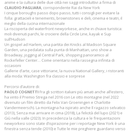
anime e la cultura delle due città nei saggi introduttivi a firma di
CLAUDIO PAGLIARA
, corrispondente Rai da New York
I cinque boroughs passo dopo passo, tutti i consigli per evitare la
folla: grattacieli e tenements, brownstones e deli, cinema e teatri, il
meglio della cucina internazionale
La riscoperta del waterfront newyorkese, anche in chiave turistica:
moli divenuti parchi, le crociere della Circle Line, kayak e Sup
sull’Hudson
Un gospel ad Harlem, una partita dei Knicks al Madison Square
Garden, una pedalata sulla punta di Manhattan, uno show a
Broadway, jogging al Central Park, shopping panoramico al
Rockefeller Center… Come orientarsi nella rassegna infinita di
occasioni
Gallerie d’arte, case vittoriane, la nuova National Gallery, i ristoranti
alla moda: Washington fra classici e sorprese
Percorsi d’autore di:
PAOLO COGNETTI
Fra gli scrittori italiani più amati anche all’estero,
ha vinto il Premio Strega nel 2016 con Le otto montagne (nel 2022
divenuto un film diretto da Felix Van Groeningen e Charlotte
Vandermeersch). La montagna ha ispirato anche Il ragazzo selvatico
(2013), Senza mai arrivare in cima (2018), La felicità del lupo (2021) e
Giù nella valle (2023). In precedenza la cultura e le frequentazioni
newyorkesi sono state d’ispirazione per i reportage New York è una
finestra senza tende (2010) e Tutte le mie preghiere guardano verso