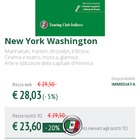
New York Washington
Manhattan, Harlem, Brooklyn, il Bronx;
Cinema e teatro, musica, glamour;
Arte e istituzioni della capitale d'America
Disponibilità
€ 29,50
IMMEDIATA
Prezzo web
€ 28,03
(- 5%)
€ 29,50
Prezzo iscritti TCI
€ 23,60
- 20%
Sconti riservati agli iscritti TCI