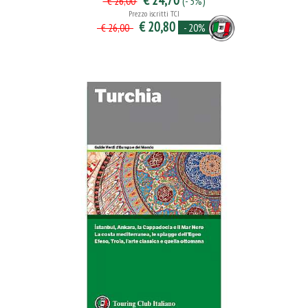
€ 24,70
(- 5%)
€ 26,00
Prezzo iscritti TCI
€ 20,80
- 20%
€ 26,00