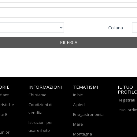
Collana
RICERCA
ORIE
INFORMAZIONI
TEMATISMI
IL TUO
PROFIL
tlanti
Chi siamo
In bici
Registrati
ristiche
Condizioni di
A piedi
I tuoi ordin
vendita
rte E
Enogastronomia
Istruzioni per
Mare
usare il sito
Junior
Montagna