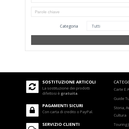
Categoria
SOSTITUZIONE ARTICOLI
CATEG
La sostituzione dei prodotti
Carte E A
difettosi è
gratuita
.
Guide Tu
PAGAMENTI SICURI
Storia, A
Con carta di credito o PayPal.
Cultura
SERVIZIO CLIENTI
Touring 