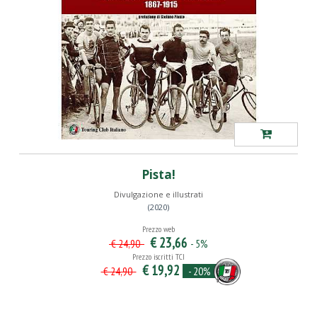
Pista!
Divulgazione e illustrati
(2020)
Prezzo web
€ 23,66
- 5%
€ 24,90
Prezzo iscritti TCI
€ 19,92
- 20%
€ 24,90