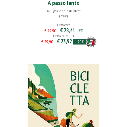
A passo lento
Divulgazione e illustrati
(2020)
Prezzo web
€ 28,41
- 5%
€ 29,90
Prezzo iscritti TCI
€ 23,92
- 20%
€ 29,90