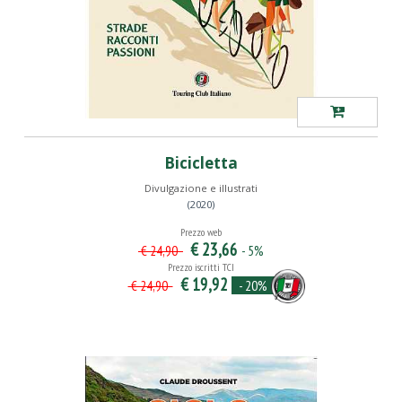
Bicicletta
Divulgazione e illustrati
(2020)
Prezzo web
€ 23,66
- 5%
€ 24,90
Prezzo iscritti TCI
€ 19,92
- 20%
€ 24,90