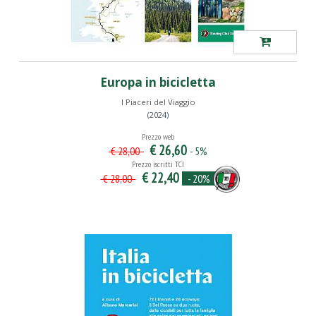
Europa in bicicletta
I Piaceri del Viaggio
(2024)
Prezzo web
€ 26,60
- 5%
€ 28,00
Prezzo iscritti TCI
€ 22,40
- 20%
€ 28,00