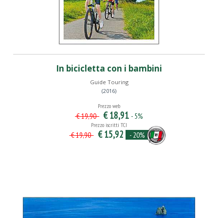
In bicicletta con i bambini
Guide Touring
(2016)
Prezzo web
€ 18,91
- 5%
€ 19,90
Prezzo iscritti TCI
€ 15,92
- 20%
€ 19,90