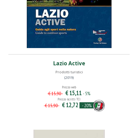
Lazio Active
Prodotti turistici
(2019)
Prezzo web
€ 15,11
- 5%
€ 15,90
Prezzo iscritti TCI
€ 12,72
- 20%
€ 15,90