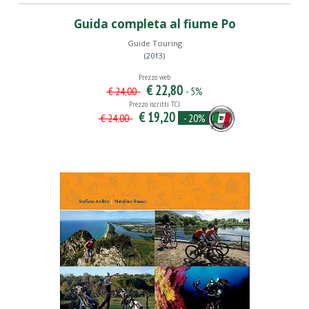
Guida completa al fiume Po
Guide Touring
(2013)
Prezzo web
€ 22,80
- 5%
€ 24,00
Prezzo iscritti TCI
€ 19,20
- 20%
€ 24,00