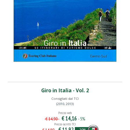
Giro in Italia - Vol. 2
Consigliati dal TCI
(2010, 2013)
Prezzo web
€ 14,16
- 5%
€ 14,90
Prezzo iscritti TCI
€ 11,92