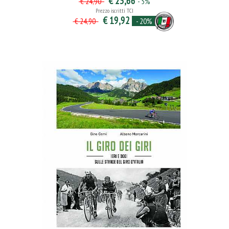
€ 23,66
- 5%
€ 24,90
Prezzo iscritti TCI
€ 19,92
- 20%
€ 24,90