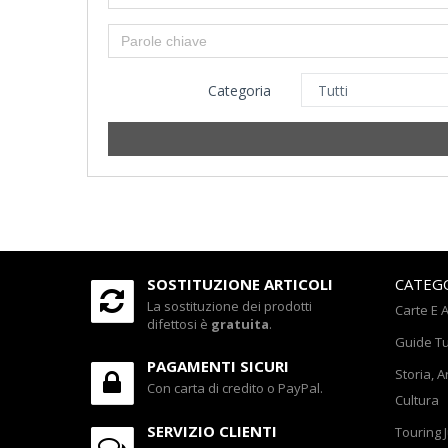
Categoria
SOSTITUZIONE ARTICOLI
CATEG
La sostituzione dei prodotti
Carte E A
difettosi è
gratuita
.
Guide Tu
PAGAMENTI SICURI
Storia, A
Con carta di credito o PayPal.
Cultura
SERVIZIO CLIENTI
Touring 