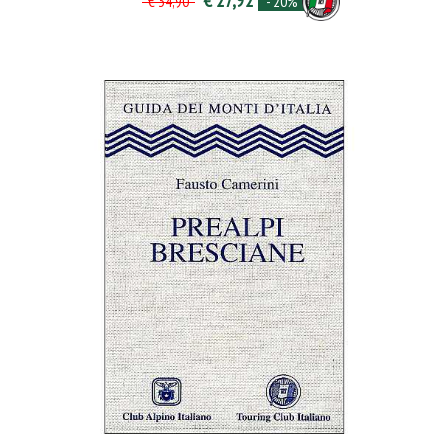
€ 27,92
- 20%
€ 34,90