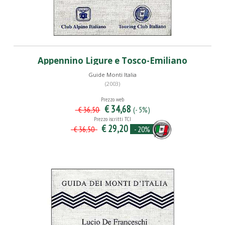
Appennino Ligure e Tosco-Emiliano
Guide Monti Italia
(2003)
Prezzo web
€ 34,68
(- 5%)
€ 36,50
Prezzo iscritti TCI
€ 29,20
- 20%
€ 36,50