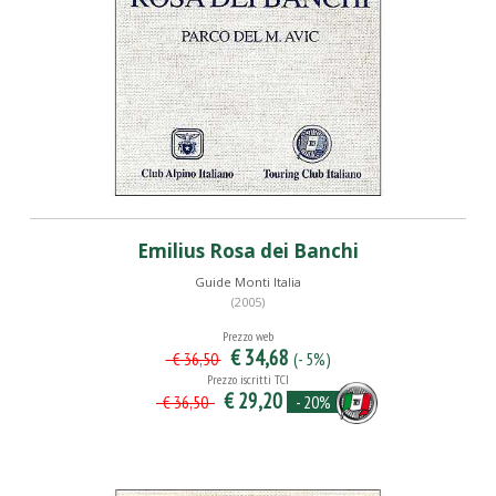
Emilius Rosa dei Banchi
Guide Monti Italia
(2005)
Prezzo web
€ 34,68
(- 5%)
€ 36,50
Prezzo iscritti TCI
€ 29,20
- 20%
€ 36,50