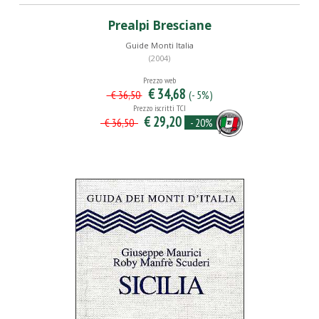
Prealpi Bresciane
Guide Monti Italia
(2004)
Prezzo web
€ 34,68
(- 5%)
€ 36,50
Prezzo iscritti TCI
€ 29,20
- 20%
€ 36,50