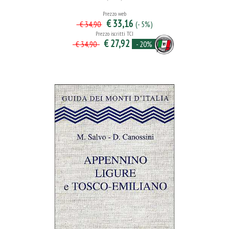
Prezzo web
€ 33,16
(- 5%)
€ 34,90
Prezzo iscritti TCI
€ 27,92
- 20%
€ 34,90