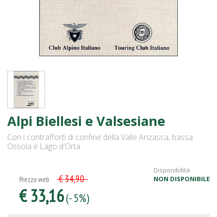
Alpi Biellesi e Valsesiane
Con i contrafforti di confine della Valle Anzasca, bassa
Ossola e Lago d'Orta
Disponibilità
€ 34,90
NON DISPONIBILE
Prezzo web
€ 33,16
(- 5%)