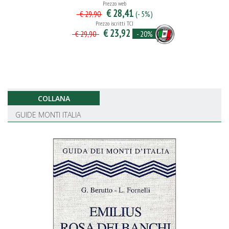
Prezzo web
€ 28,41
(- 5%)
€ 29,90
Prezzo iscritti TCI
€ 23,92
- 20%
€ 29,90
COLLANA
GUIDE MONTI ITALIA