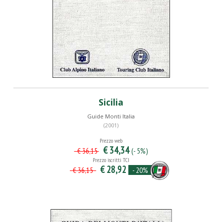
Sicilia
Guide Monti Italia
(2001)
Prezzo web
€ 34,34
(- 5%)
€ 36,15
Prezzo iscritti TCI
€ 28,92
- 20%
€ 36,15