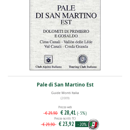
Pale di San Martino Est
Guide Monti Italia
(2009)
Prezzo web
€ 28,41
(- 5%)
€ 29,90
Prezzo iscritti TCI
€ 23,92
- 20%
€ 29,90