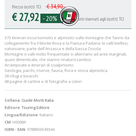
€ 34,90
Prezzo iscritti TCI
€ 27,92
- 20%
Sconti riservati agli iscritti TCI
373 itinerari escursionistici e alpinistici sulle montagne che fanno da
collegamento fra il Monte Rosa e la Pianura Padana: le valli biellesi,
valsesiane, parte dell'Anzasca e della bassa Ossola
Montagne e valli molto frequentate si alternano ad aree marginali,
quasi dimenticate, che stanno rinaturizzandosi
Arrampicate e itinerari di scialpinismo
Geologia, parchi, riserve, fauna, flora e storia alpinistica
38 rifugi e bivacchi
48 pagine di cartine e di fotografie a colori
Collana
:
Guide Monti Italia
Editore
:
Touring Editore
Lingua/Edizione
: Italiano
CM
: H0098A
ISBN - EAN
: 9788836549344