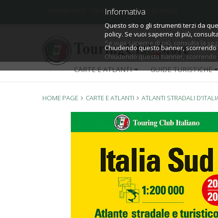
Informativa
Informativa
Servizio clienti
Chi siamo
Condizioni di vendita
Questo sito o gli strumenti terzi da que
Questo sito o gli strumenti terzi da que
policy.
policy. Se vuoi saperne di più, consult
Se vuoi saperne di più, consulta la
sez
Chiudendo questo banner, scorrendo qu
Chiudendo questo banner, scorrendo qu
CARTE E ATLANTI
GUIDE TURISTICHE
HOME PAGE
CARTE E ATLANTI
ATLANTI STRADALI D'ITALI