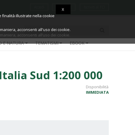
Accedi
Registrati
Iscriviti al TCI
X
X
finalità illustrate nella cookie
finalità illustrate nella cookie
aniera, acconsenti all'uso dei cookie.
aniera, acconsenti all’uso dei cookie.
O E NATURA
TEMATISMI
EBOOK
Italia Sud 1:200 000
Disponibilità
IMMEDIATA