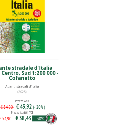
ante stradale d'Italia
 Centro, Sud 1:200 000 -
Cofanetto
Atlanti stradali d'Italia
(2025)
Prezzo web
€ 43,92
(- 20%)
€ 54,90
Prezzo iscritti TCI
€ 38,43
- 30%
 54,90