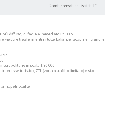
Sconti riservati agli iscritti TCI
il più diffuso, di facile e immediato utilizzo!
 viaggi e trasferimenti in tutta Italia, per scoprire i grandi e
vizio
000
 metropolitane in scala 1:80 000
i interesse turistico, ZTL (zona a traffico limitato) e sito
principali località