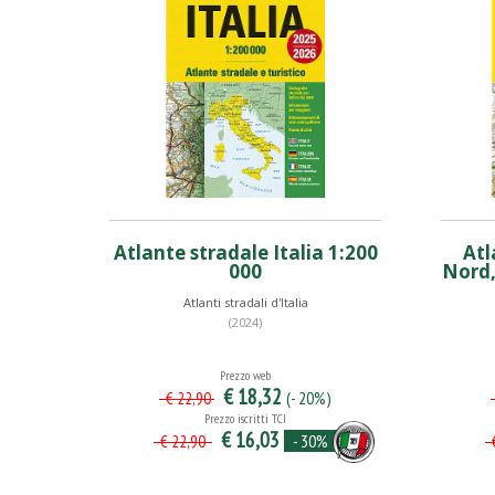
Atlante stradale Italia 1:200
Atl
000
Nord,
Atlanti stradali d'Italia
(2024)
Prezzo web
€ 18,32
(- 20%)
€ 22,90
Prezzo iscritti TCI
€ 16,03
- 30%
€ 22,90
€