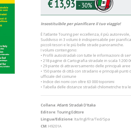
€ 13,93
- 30%
Insostituibile per pianificare il tuo viaggio!
È l’atlante Touring per eccellenza, il più autorevole, 
Suddiviso in 3 volumi è indispensabile per pianificare
piccoli tesori e le più belle strade panoramiche.
I volumi contengono:
• Profili autostradali con tutte le informazioni di ser
• 218 pagine di Cartografia stradale in scala 1:200 
• 29 piante di attraversamento delle principali aree
• 150 piante di città con stradario e principali punti d
ufficiale del comune
• Indice dei nomi con oltre 63 000 toponimi
• Tabella delle distanze stradali chilometriche tra le 
Collana
:
Atlanti Stradali D'Italia
Editore
:
Touring Editore
Lingua/Edizione
: Ita/Ingl/Fra/Ted/Spa
CM
: H9201A