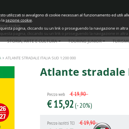
sto utilizzati si avvalgono di cookie necessari al funzionamento ed utili alle 
sto utilizzati si avvalgono di cookie necessari al funzionamento ed utili alle 
a la
sezione cookie
.
ione cookie
.
esta pagina, cliccando su un link o proseguendo la navigazione in altra m
esta pagina, cliccando su un link o proseguendo la navigazione in altra m
STORIA, ARTE E CULTURA
TOURING JUNIOR
TURISM
A
ATLANTE STRADALE ITALIA SUD 1:200 000
Atlante stradale 
€ 19,90
Prezzo web
€ 15,92
(- 20%)
€ 19,90
Prezzo iscritti TCI