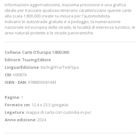
Informazioni aggiornatissime, massima precisione e una grafica
ideale per tracciare qualsiasi itinerario caratterizzano queste carte
alla scala 1:800.000 create su misura per l'automobilista.
Indicano le autostrade gratuite e a pedaggio, la numerazione
nazionale ed europea delle strade, le località di interesse turistico, le
aree naturali protette e le strade panoramiche.
Collana
:
Carte D'Europa 1:800.000
Editore
:
Touring Editore
Lingua/Edizione
: Ita/Ingl/Fra/Ted/Spa
CM
: H9087A
ISBN - EAN
: 9788836581443
Pagine
: 1
Formato cm
: 12,4 x 23,5 (piegata)
Legatura
: mappa di carta con custodia in pvc
Anno edizione
: 2024