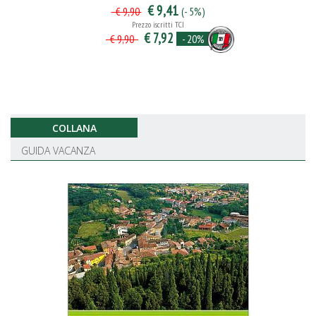
€ 9,41
(- 5%)
€ 9,90
Prezzo iscritti TCI
€ 7,92
- 20%
€ 9,90
COLLANA
GUIDA VACANZA