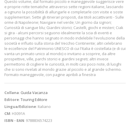
Questo volume, dal formato piccolo e maneggevole suggerisce vere
e proprie rotte tematiche attraverso sette regioni italiane, lasciando
a ognuno la possibilità di allungarle e completarle con visite e soste
supplementari. Sette gli itinerari proposti, dai titoli accattivanti - Sulle
orme di Napoleone; Navigare nel verde; Un giorno da signori;
Curiosità di sangue blu; Giardi­ni storici; Castelli, giochi e misteri; Ciak
si gira - alcuni percorsi seguono idealmente la scia di eventi e
personaggi che hanno segnato in modo indelebile l'evoluzione della
società e influito sulla storia del Vecchio Continente; altri celebrano
le eccellenze del Patrimonio UNESCO di cui l'Italia è costellata (e di cui
vanta un primato unico al mondo) o invitano a scoprire, da altre
prospettive, ville, parchi storici e giardini segreti; altri invece
permettono di cogliere le curiosità, in molti casi poco note, di luoghi
che si sono rivelati al mondo grazie al piccolo e al grande schermo.
Formato maneggevole, con pagine apribili a finestra
Collana
:
Guida Vacanza
Editore
:
Touring Editore
Lingua/Edizione
: Italiano
CM
: H3091A
ISBN - EAN
: 9788836574223