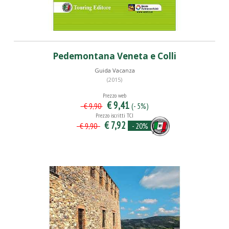
Pedemontana Veneta e Colli
Guida Vacanza
(2015)
Prezzo web
€ 9,41
(- 5%)
€ 9,90
Prezzo iscritti TCI
€ 7,92
- 20%
€ 9,90