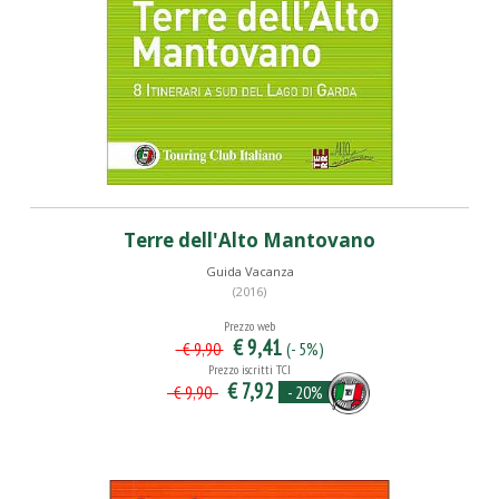
Terre dell'Alto Mantovano
Guida Vacanza
(2016)
Prezzo web
€ 9,41
(- 5%)
€ 9,90
Prezzo iscritti TCI
€ 7,92
- 20%
€ 9,90