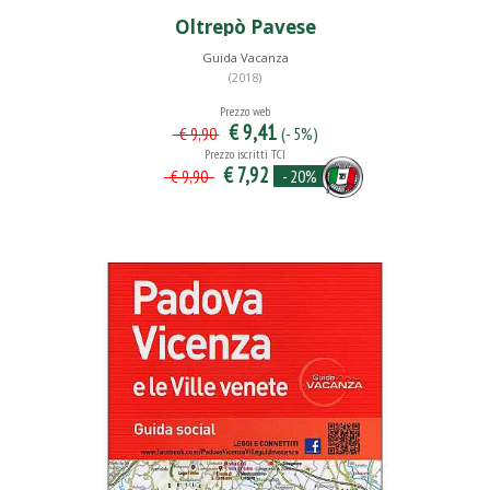
Oltrepò Pavese
Guida Vacanza
(2018)
Prezzo web
€ 9,41
(- 5%)
€ 9,90
Prezzo iscritti TCI
€ 7,92
- 20%
€ 9,90