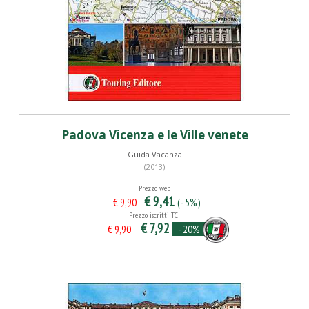
Padova Vicenza e le Ville venete
Guida Vacanza
(2013)
Prezzo web
€ 9,41
(- 5%)
€ 9,90
Prezzo iscritti TCI
€ 7,92
- 20%
€ 9,90