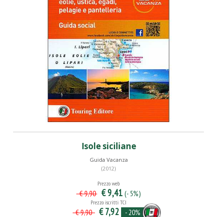
Isole siciliane
Guida Vacanza
(2012)
Prezzo web
€ 9,41
(- 5%)
€ 9,90
Prezzo iscritti TCI
€ 7,92
- 20%
€ 9,90