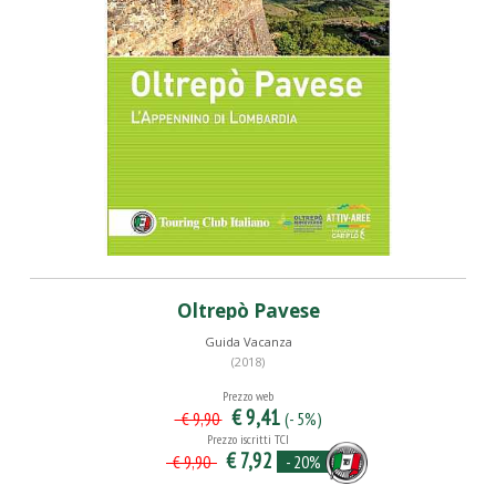
Oltrepò Pavese
Guida Vacanza
(2018)
Prezzo web
€ 9,41
(- 5%)
€ 9,90
Prezzo iscritti TCI
€ 7,92
- 20%
€ 9,90