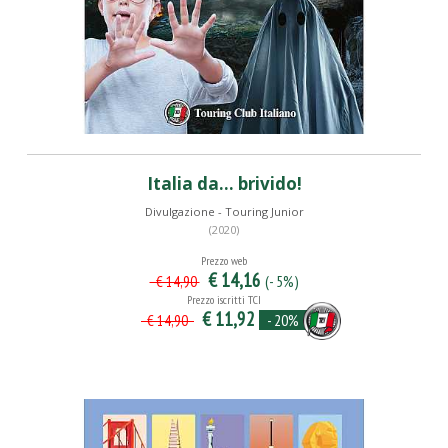
Italia da... brivido!
Divulgazione - Touring Junior
(2020)
Prezzo web
€ 14,16
(- 5%)
€ 14,90
Prezzo iscritti TCI
€ 11,92
- 20%
€ 14,90