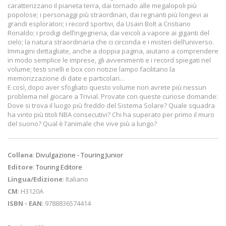
caratterizzano il pianeta terra, dai tornado alle megalopoli più
popolose; i personaggi più straordinari, dai regnanti più longevi ai
grandi esploratori; i record sportivi, da Usain Bolt a Cristiano
Ronaldo; i prodigi dell’ingegneria, dai veicoli a vapore ai giganti del
cielo; la natura straordinaria che ci circonda e i misteri dell’universo.
Immagini dettagliate, anche a doppia pagina, aiutano a comprendere
in modo semplice le imprese, gli avvenimenti e i record spiegati nel
volume; testi snelli e box con notizie lampo facilitano la
memorizzazione di date e particolari…
E così, dopo aver sfogliato questo volume non avrete più nessun
problema nel giocare a Trivial. Provate con queste curiose domande:
Dove si trova il luogo più freddo del Sistema Solare? Quale squadra
ha vinto più titoli NBA consecutivi? Chi ha superato per primo il muro
del suono? Qual è l’animale che vive più a lungo?
Collana
:
Divulgazione - Touring Junior
Editore
:
Touring Editore
Lingua/Edizione
: Italiano
CM
: H3120A
ISBN - EAN
: 9788836574414