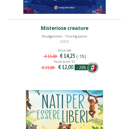
Misteriose creature
Divulgazione - Touring Junior
(2025)
Prezzo web
€ 14,25
(- 5%)
€ 15,00
Prezzo iscritti TCI
€ 12,00
- 20%
€ 15,00