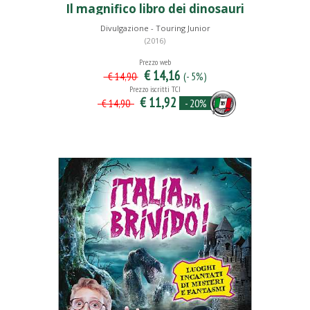
Il magnifico libro dei dinosauri
Divulgazione - Touring Junior
(2016)
Prezzo web
€ 14,16
(- 5%)
€ 14,90
Prezzo iscritti TCI
€ 11,92
- 20%
€ 14,90