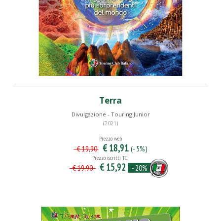
Terra
Divulgazione - Touring Junior
(2021)
Prezzo web
€ 18,91
(- 5%)
€ 19,90
Prezzo iscritti TCI
€ 15,92
- 20%
€ 19,90