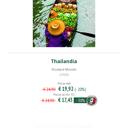
Thailandia
Routard Mondo
(2020)
Prezzo web
€ 19,92
(- 20%)
€ 24,90
Prezzo iscritti TCI
€ 17,43
- 30%
€ 24,90