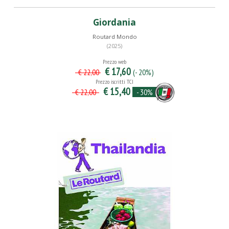
Giordania
Routard Mondo
(2025)
Prezzo web
€ 17,60
(- 20%)
€ 22,00
Prezzo iscritti TCI
€ 15,40
- 30%
€ 22,00