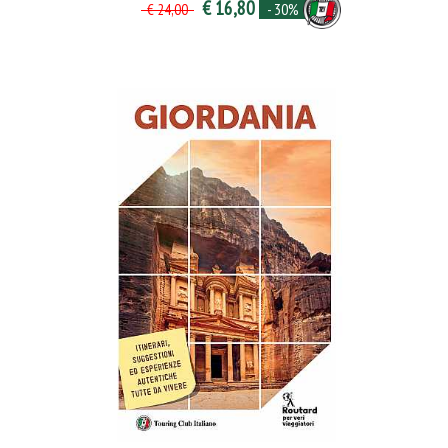
€ 16,80
- 30%
€ 24,00