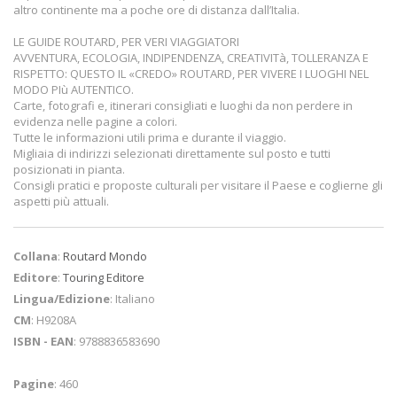
altro continente ma a poche ore di distanza dall’Italia.
LE GUIDE ROUTARD, PER VERI VIAGGIATORI
AVVENTURA, ECOLOGIA, INDIPENDENZA, CREATIVITà, TOLLERANZA E
RISPETTO: QUESTO IL «CREDO» ROUTARD, PER VIVERE I LUOGHI NEL
MODO PIù AUTENTICO.
Carte, fotografi e, itinerari consigliati e luoghi da non perdere in
evidenza nelle pagine a colori.
Tutte le informazioni utili prima e durante il viaggio.
Migliaia di indirizzi selezionati direttamente sul posto e tutti
posizionati in pianta.
Consigli pratici e proposte culturali per visitare il Paese e coglierne gli
aspetti più attuali.
Collana
:
Routard Mondo
Editore
:
Touring Editore
Lingua/Edizione
: Italiano
CM
: H9208A
ISBN - EAN
: 9788836583690
Pagine
: 460