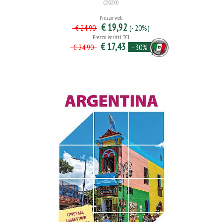
(2020)
Prezzo web
€ 19,92
(- 20%)
€ 24,90
Prezzo iscritti TCI
€ 17,43
- 30%
€ 24,90