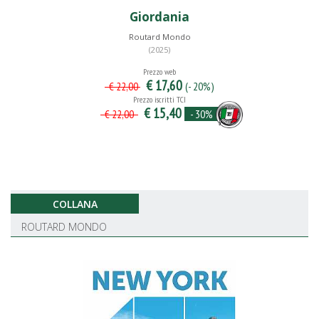
Giordania
Routard Mondo
(2025)
Prezzo web
€ 17,60
(- 20%)
€ 22,00
Prezzo iscritti TCI
€ 15,40
- 30%
€ 22,00
COLLANA
ROUTARD MONDO