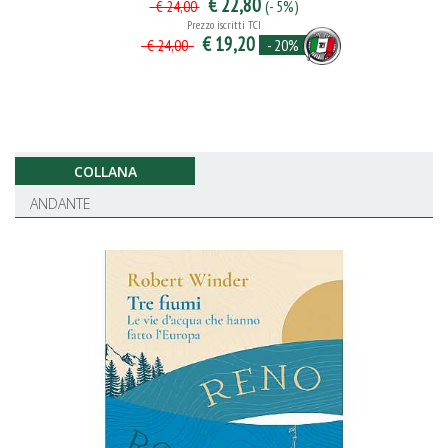
€ 22,80
(- 5%)
€ 24,00
Prezzo iscritti TCI
€ 19,20
- 20%
€ 24,00
COLLANA
ANDANTE