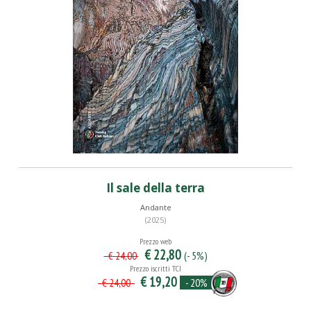
Il sale della terra
Andante
(2025)
Prezzo web
€ 22,80
(- 5%)
€ 24,00
Prezzo iscritti TCI
€ 19,20
- 20%
€ 24,00