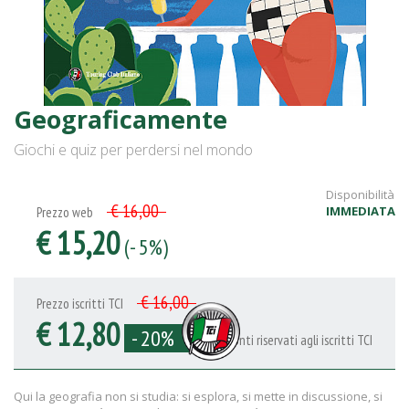
Geograficamente
Giochi e quiz per perdersi nel mondo
Disponibilità
€ 16,00
IMMEDIATA
Prezzo web
€ 15,20
(- 5%)
€ 16,00
Prezzo iscritti TCI
€ 12,80
- 20%
Sconti riservati agli iscritti TCI
Qui la geografia non si studia: si esplora, si mette in discussione, si