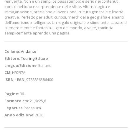
reinventa. Non è un semplice passatempo: è serio nei contenuti,
ironico nel tono e sorprendente nelle sfide. Alterna logica e
immaginazione, precisione e invenzione, cultura generale e libertà
creativa. Perfetto per adulti curiosi, “nerd” della geografia e amanti
dell’umorismo intelligente. Un regalo originale e stimolante, capace di
allenare mente e fantasia. Il giro del mondo, a volte, comincia
semplicemente aprendo una pagina.
Collana
:
Andante
Editore
:
Touring Editore
Lingua/Edizione
: Italiano
CM
: H9297A
ISBN - EAN
: 9788836586400
Pagine
: 96
Formato cm
: 21,6x25,6
Legatura
: brossura
Anno edizione
: 2026