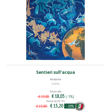
Sentieri sull'acqua
Andante
(2024)
Prezzo web
€ 18,05
(- 5%)
€ 19,00
Prezzo iscritti TCI
€ 15,20
- 20%
€ 19,00