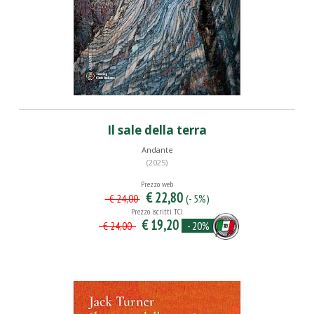
Il sale della terra
Andante
(2025)
Prezzo web
€ 22,80
(- 5%)
€ 24,00
Prezzo iscritti TCI
€ 19,20
- 20%
€ 24,00