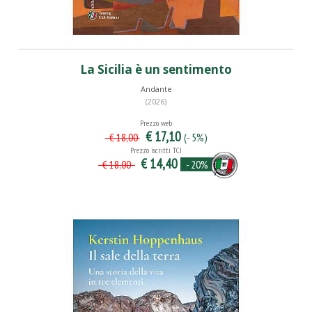
La Sicilia è un sentimento
Andante
(2026)
Prezzo web
€ 17,10
(- 5%)
€ 18,00
Prezzo iscritti TCI
€ 14,40
- 20%
€ 18,00