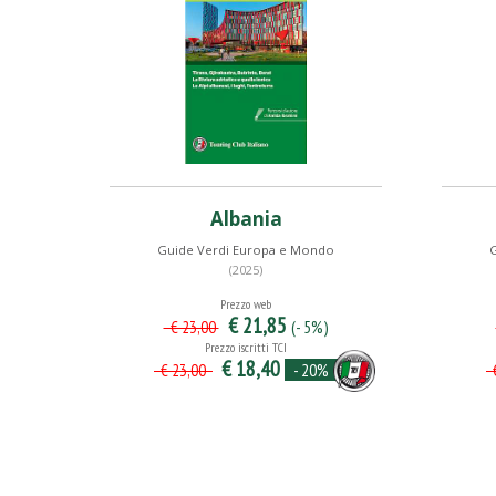
Albania
Guide Verdi Europa e Mondo
(2025)
Prezzo web
€ 21,85
(- 5%)
€ 23,00
Prezzo iscritti TCI
€ 18,40
- 20%
€ 23,00
€