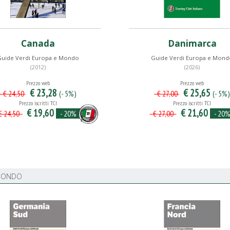
Canada
Danimarca
Guide Verdi Europa e Mondo
Guide Verdi Europa e Mond
(2012)
(2026)
Prezzo web
Prezzo web
€ 23,28
€ 25,65
(- 5%)
(- 5%)
€ 24,50
€ 27,00
Prezzo iscritti TCI
Prezzo iscritti TCI
€ 19,60
€ 21,60
- 20%
- 20
 24,50
€ 27,00
 MONDO