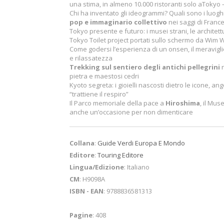
una stima, in almeno 10.000 ristoranti solo aTokyo –
Chi ha inventato gli ideogrammi? Quali sono i luog
pop e immaginario collettivo
nei saggi di Franc
Tokyo presente e futuro: i musei strani, le architett
Tokyo Toilet project portati sullo schermo da Wi
Come godersi l’esperienza di un onsen, il meravigl
e rilassatezza
Trekking sul sentiero degli antichi pellegrini
n
pietra e maestosi cedri
Kyoto segreta: i gioielli nascosti dietro le icone, an
“trattiene il respiro”
Il Parco memoriale della pace a
Hiroshima
, il Mu
anche un’occasione per non dimenticare
Collana
:
Guide Verdi Europa E Mondo
Editore
:
Touring Editore
Lingua/Edizione
: Italiano
CM
: H9098A
ISBN - EAN
: 9788836581313
Pagine
: 408