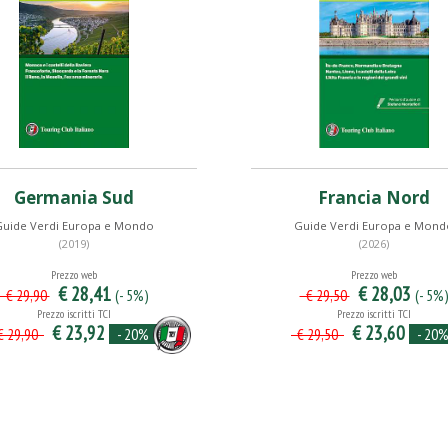
Germania Sud
Francia Nord
Guide Verdi Europa e Mondo
Guide Verdi Europa e Mond
(2019)
(2026)
Prezzo web
Prezzo web
€ 28,41
€ 28,03
(- 5%)
(- 5%
€ 29,90
€ 29,50
Prezzo iscritti TCI
Prezzo iscritti TCI
€ 23,92
€ 23,60
- 20%
- 20
 29,90
€ 29,50