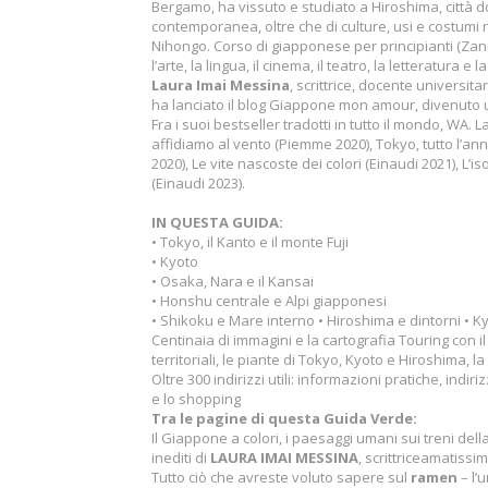
Bergamo, ha vissuto e studiato a Hiroshima, città 
contemporanea, oltre che di culture, usi e costumi n
Nihongo. Corso di giapponese per principianti (Zani
l’arte, la lingua, il cinema, il teatro, la letteratura e
Laura Imai Messina
, scrittrice, docente universit
ha lanciato il blog Giappone mon amour, divenuto u
Fra i suoi bestseller tradotti in tutto il mondo, WA.
affidiamo al vento (Piemme 2020), Tokyo, tutto l’an
2020), Le vite nascoste dei colori (Einaudi 2021), L’i
(Einaudi 2023).
IN QUESTA GUIDA:
• Tokyo, il Kanto e il monte Fuji
• Kyoto
• Osaka, Nara e il Kansai
• Honshu centrale e Alpi giapponesi
• Shikoku e Mare interno • Hiroshima e dintorni • 
Centinaia di immagini e la cartografia Touring con i
territoriali, le piante di Tokyo, Kyoto e Hiroshima, 
Oltre 300 indirizzi utili: informazioni pratiche, indiri
e lo shopping
Tra le pagine di questa Guida Verde:
Il Giappone a colori, i paesaggi umani sui treni della
inediti di
LAURA IMAI MESSINA
, scrittriceamatissima
Tutto ciò che avreste voluto sapere sul
ramen
– l’