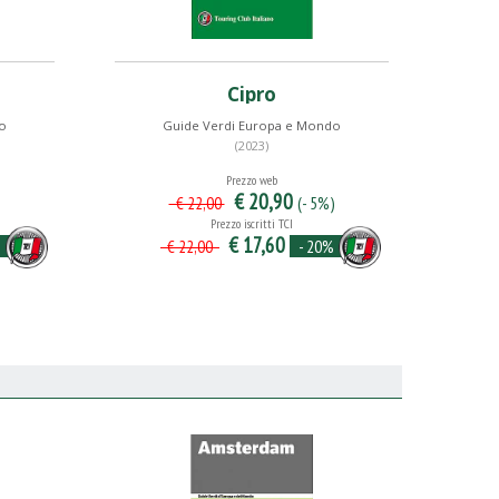
Cipro
o
Guide Verdi Europa e Mondo
(2023)
Prezzo web
€ 20,90
(- 5%)
€ 22,00
Prezzo iscritti TCI
€ 17,60
%
- 20%
€ 22,00