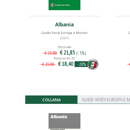
Albania
Guide Verdi Europa e Mondo
(2025)
Prezzo web
€ 21,85
(- 5%)
€ 23,00
Prezzo iscritti TCI
€ 18,40
- 20%
€ 23,00
€
COLLANA
GUIDE VERDI EUROPA E