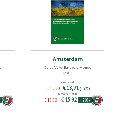
Amsterdam
o
Guide Verdi Europa e Mondo
(2019)
Prezzo web
€ 18,91
)
(- 5%)
€ 19,90
Prezzo iscritti TCI
€ 15,92
%
- 20%
€ 19,90