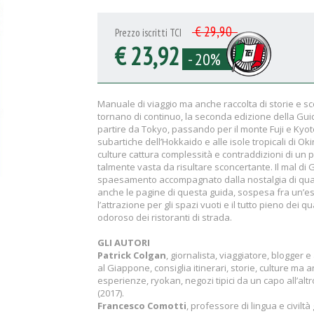
€ 29,90
Prezzo iscritti TCI
€ 23,92
- 20%
Manuale di viaggio ma anche raccolta di storie e sco
tornano di continuo, la seconda edizione della Guida
partire da Tokyo, passando per il monte Fuji e Kyot
subartiche dell’Hokkaido e alle isole tropicali di Ok
culture cattura complessità e contraddizioni di un p
talmente vasta da risultare sconcertante. Il mal di
spaesamento accompagnato dalla nostalgia di qual
anche le pagine di questa guida, sospesa fra un’es
l’attrazione per gli spazi vuoti e il tutto pieno dei qua
odoroso dei ristoranti di strada.
GLI AUTORI
Patrick Colgan
, giornalista, viaggiatore, blogger 
al Giappone, consiglia itinerari, storie, culture ma a
esperienze, ryokan, negozi tipici da un capo all’alt
(2017).
Francesco Comotti
, professore di lingua e civilt