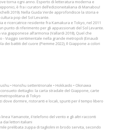
dove torna ogni anno. Esperto di letteratura moderna e
ipponici, è fra i curatori dell’edizioneitaliana di Manabou!
chelli 2019). Nella Guida Verde approfondisce la storia e
 la cultura pop del Sol Levante.
aria e ricercatrice residente fra Kamakura e Tokyo, nel 2011
n punto di riferimento per gli appassionati del Sol Levante.
 La via giapponese all’armonia (Vallardi 2018), Quel che
no - Viaggio sentimentale nella grande metropoli (Einaudi
sola dei battiti del cuore (Piemme 2022), Il Giappone a colori
Kyushu • Honshu settentrionale • Hokkaido • Okinawa
l consueto dettaglio: la carta stradale del Giappone, carte
la metropolitana di Tokyo
zzi dove dormire, ristoranti e locali, spunti per il tempo libero
 linea Yamanote, il telefono del vento e gli altri racconti
 dai lettori italiani
umile prelibata zuppa di tagliolini in brodo servita, secondo