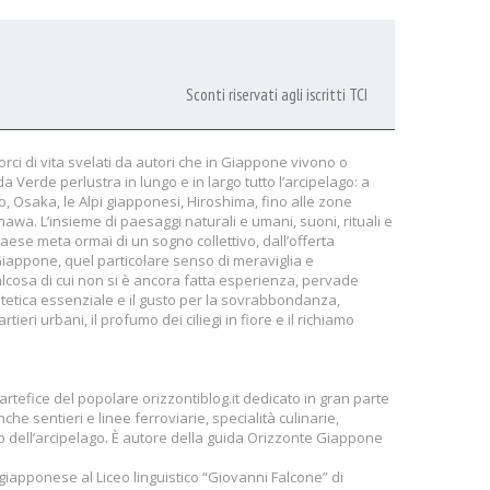
Sconti riservati agli iscritti TCI
rci di vita svelati da autori che in Giappone vivono o
 Verde perlustra in lungo e in largo tutto l’arcipelago: a
o, Osaka, le Alpi giapponesi, Hiroshima, fino alle zone
inawa. L’insieme di paesaggi naturali e umani, suoni, rituali e
aese meta ormai di un sogno collettivo, dall’offerta
 Giappone, quel particolare senso di meraviglia e
cosa di cui non si è ancora fatta esperienza, pervade
tetica essenziale e il gusto per la sovrabbondanza,
rtieri urbani, il profumo dei ciliegi in fiore e il richiamo
e artefice del popolare orizzontiblog.it dedicato in gran parte
nche sentieri e linee ferroviarie, specialità culinarie,
ro dell’arcipelago. È autore della guida Orizzonte Giappone
à giapponese al Liceo linguistico “Giovanni Falcone” di