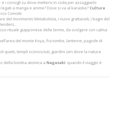
 e i consigli su dove mettersi in coda per assaggiarlo
hi legati a manga e anime? Dove si va al karaoke?
Cultura
esco Comotti
ure del movimento Metabolista, i nuovi grattacieli, i bagni del
m Wenders…
ioso rituale giapponese delle terme, da svolgere con calma
ell’area del monte Koya, fra tombe, lanterne, pagode di
goli quieti, templi sconosciuti, giardini zen dove la natura
seo della bomba atomica a
Nagasaki
: quando il viaggio è