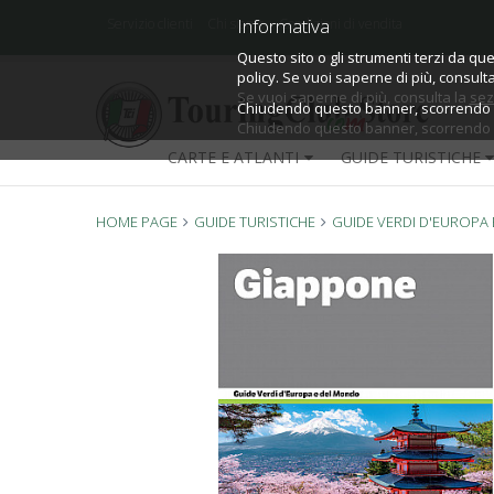
Informativa
Informativa
Servizio clienti
Chi siamo
Condizioni di vendita
Questo sito o gli strumenti terzi da que
Questo sito o gli strumenti terzi da que
policy.
policy. Se vuoi saperne di più, consult
Se vuoi saperne di più, consulta la
sez
Chiudendo questo banner, scorrendo qu
Chiudendo questo banner, scorrendo qu
CARTE E ATLANTI
GUIDE TURISTICHE
HOME PAGE
GUIDE TURISTICHE
GUIDE VERDI D'EUROPA