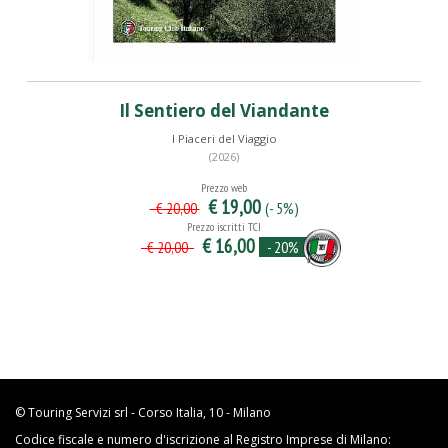
Il Sentiero del Viandante
I Piaceri del Viaggio
(2026)
Prezzo web
€ 19,00
(- 5%)
€ 20,00
Prezzo iscritti TCI
€ 16,00
- 20%
€ 20,00
© Touring Servizi srl - Corso Italia, 10 - Milano
Codice fiscale e numero d'iscrizione al Registro Imprese di Milano: