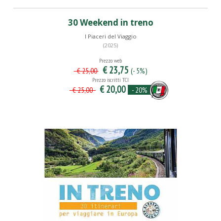
30 Weekend in treno
I Piaceri del Viaggio
(2025)
Prezzo web
€ 23,75
(- 5%)
€ 25,00
Prezzo iscritti TCI
€ 20,00
- 20%
€ 25,00