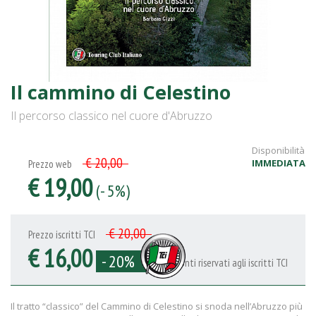
Il cammino di Celestino
Il percorso classico nel cuore d'Abruzzo
Disponibilità
€ 20,00
IMMEDIATA
Prezzo web
€ 19,00
(- 5%)
€ 20,00
Prezzo iscritti TCI
€ 16,00
- 20%
Sconti riservati agli iscritti TCI
Il tratto “classico” del Cammino di Celestino si snoda nell’Abruzzo più