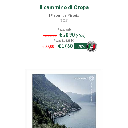
Il cammino di Oropa
I Piaceri del Viaggio
(2026)
Prezzo web
€ 20,90
(- 5%)
€ 22,00
Prezzo iscritti TCI
€ 17,60
- 20%
€ 22,00