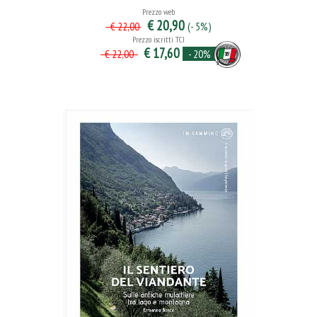
Prezzo web
€ 20,90
(- 5%)
€ 22,00
Prezzo iscritti TCI
€ 17,60
- 20%
€ 22,00