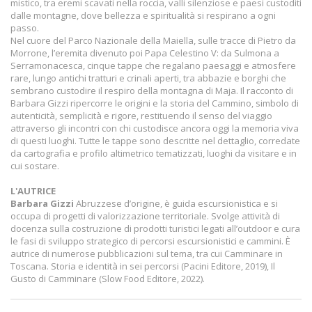
mistico, tra eremi scavati nella roccia, valli silenziose e paesi custoditi
dalle montagne, dove bellezza e spiritualità si respirano a ogni
passo.
Nel cuore del Parco Nazionale della Maiella, sulle tracce di Pietro da
Morrone, l’eremita divenuto poi Papa Celestino V: da Sulmona a
Serramonacesca, cinque tappe che regalano paesaggi e atmosfere
rare, lungo antichi tratturi e crinali aperti, tra abbazie e borghi che
sembrano custodire il respiro della montagna di Maja. Il racconto di
Barbara Gizzi ripercorre le origini e la storia del Cammino, simbolo di
autenticità, semplicità e rigore, restituendo il senso del viaggio
attraverso gli incontri con chi custodisce ancora oggi la memoria viva
di questi luoghi. Tutte le tappe sono descritte nel dettaglio, corredate
da cartografia e profilo altimetrico tematizzati, luoghi da visitare e in
cui sostare.
L'AUTRICE
Barbara Gizzi
Abruzzese d’origine, è guida escursionistica e si
occupa di progetti di valorizzazione territoriale. Svolge attività di
docenza sulla costruzione di prodotti turistici legati all’outdoor e cura
le fasi di sviluppo strategico di percorsi escursionistici e cammini. È
autrice di numerose pubblicazioni sul tema, tra cui Camminare in
Toscana. Storia e identità in sei percorsi (Pacini Editore, 2019), Il
Gusto di Camminare (Slow Food Editore, 2022).