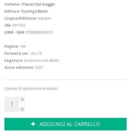
Collana
:
I Piaceri Del Viaggio
Editore
:
Touring Editore
Lingua/Edizione
: Italiano
CM
: H9175A
ISBN - EAN
: 9788836583072
Pagine
: 144
Formato cm
: 14 x 19
Legatura
: brossura con alette
Anno edizione
: 2025
(Spese di spedizione escluse)
AGGIUNGI AL CARRELLO