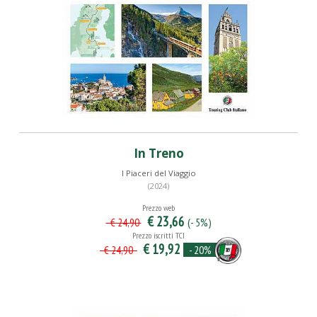
In Treno
I Piaceri del Viaggio
(2024)
Prezzo web
€ 23,66
(- 5%)
€ 24,90
Prezzo iscritti TCI
€ 19,92
- 20%
€ 24,90