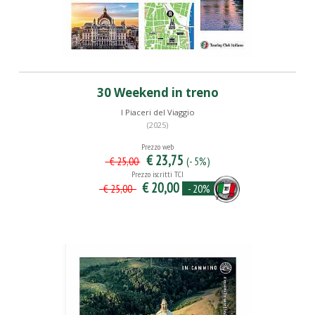
30 Weekend in treno
I Piaceri del Viaggio
(2025)
Prezzo web
€ 23,75
(- 5%)
€ 25,00
Prezzo iscritti TCI
€ 20,00
- 20%
€ 25,00