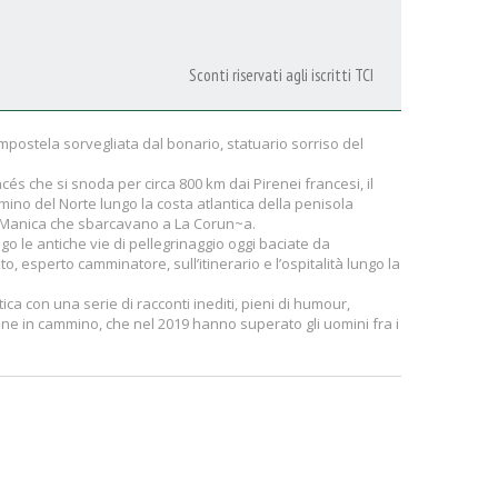
Sconti riservati agli iscritti TCI
mpostela sorvegliata dal bonario, statuario sorriso del
ncés che si snoda per circa 800 km dai Pirenei francesi, il
ino del Norte lungo la costa atlantica della penisola
ltre Manica che sbarcavano a La Corun~a.
le antiche vie di pellegrinaggio oggi baciate da
to, esperto camminatore, sull’itinerario e l’ospitalità lungo la
atica con una serie di racconti inediti, pieni di humour,
nne in cammino, che nel 2019 hanno superato gli uomini fra i