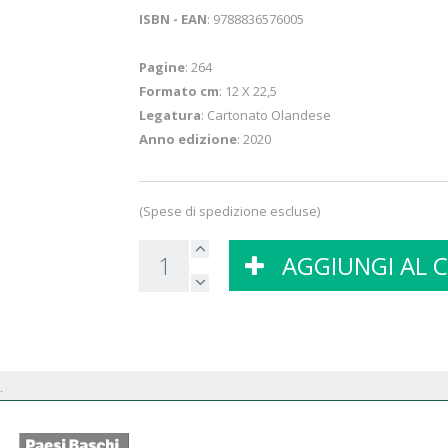
ISBN - EAN
: 9788836576005
Pagine
: 264
Formato cm
: 12 X 22,5
Legatura
: Cartonato Olandese
Anno edizione
: 2020
(Spese di spedizione escluse)
AGGIUNGI AL 
.