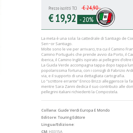
€ 24,90
Prezzo iscritti TCI
€ 19,92
- 20%
La meta è una sola: la cattedrale di Santiago de Co
Sen~or Santiago.
Molte sono le vie per arrivarci, tra cui il Camino Fra
Camino Portugués che prende avvio da Porto, il Cam
iberica, il Camino Inglés ispirato ai pellegrini d’o
La Guida Verde accompagna tappa dopo tappa lungo 
popolarissima fortuna, con i consigli di Fabrizio Ardi
via, e il supporto di una dettagliata cartografia.
Lo “scrittore errante” Enrico Brizzi alleggerisce la f
mentre Sara Zanni dedica il suo contributo alle do
pellegrini italiani richiedenti la Compostela.
Collana
:
Guide Verdi Europa E Mondo
Editore
:
Touring Editore
Lingua/Edizione
:
CM
: H3315A