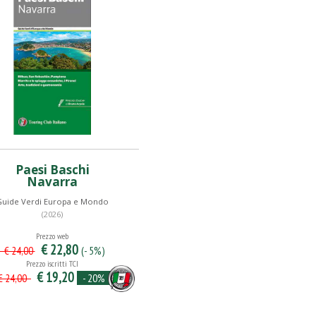
Paesi Baschi
Navarra
Guide Verdi Europa e Mondo
(2026)
Prezzo web
€ 22,80
(- 5%)
€ 24,00
Prezzo iscritti TCI
€ 19,20
- 20%
 24,00