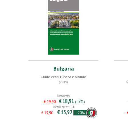
Bulgaria
Guide Verdi Europa e Mondo
(2019)
Prezzo web
€ 18,91
(- 5%)
€ 19,90
Prezzo iscritti TCI
€ 15,92
- 20%
€ 19,90
€