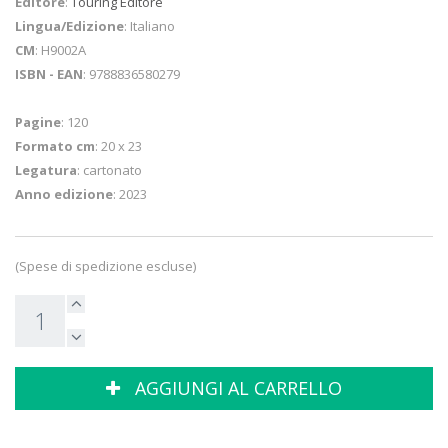
Editore
:
Touring Editore
Lingua/Edizione
: Italiano
CM
: H9002A
ISBN - EAN
: 9788836580279
Pagine
: 120
Formato cm
: 20 x 23
Legatura
: cartonato
Anno edizione
: 2023
(Spese di spedizione escluse)
AGGIUNGI AL CARRELLO