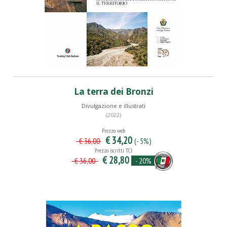
La terra dei Bronzi
Divulgazione e illustrati
(2022)
Prezzo web
€ 34,20
(- 5%)
€ 36,00
Prezzo iscritti TCI
€ 28,80
- 20%
€ 36,00