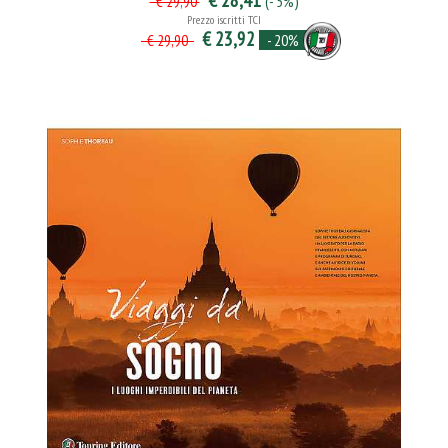
€ 28,41
(- 5%)
€ 29,90
Prezzo iscritti TCI
€ 23,92
- 20%
€ 29,90