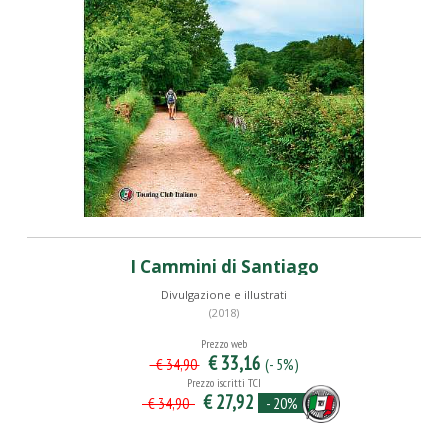
I Cammini di Santiago
Divulgazione e illustrati
(2018)
Prezzo web
€ 33,16
(- 5%)
€ 34,90
Prezzo iscritti TCI
€ 27,92
- 20%
€ 34,90