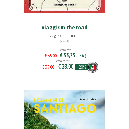
Viaggi On the road
Divulgazione e illustrati
(2023)
Prezzo web
€ 33,25
(- 5%)
€ 35,00
Prezzo iscritti TCI
€ 28,00
- 20%
€ 35,00