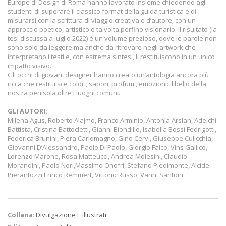
Europe di Design di Roma hanno lavorato insieme chiedendo agli
studenti di superare il classico format della guida turistica e di
misurarsi con la scrittura di viaggio creativa e d’autore, con un
approccio poetico, artistico e talvolta perfino visionario. Il risultato (la
tesi discussa a luglio 2022) è un volume prezioso, dove le parole non
sono solo da leggere ma anche da ritrovare negli artwork che
interpretano i testi e, con estrema sintesi, li restituiscono in un unico
impatto visivo.
Gli occhi di giovani designer hanno creato un’antologia ancora più
ricca che restituisce colori, sapori, profumi, emozioni: il bello della
nostra penisola oltre i luoghi comuni.
GLI AUTORI:
Milena Agus, Roberto Alajmo, Franco Arminio, Antonia Arslan, Adelchi
Battista, Cristina Battocletti, Gianni Biondillo, Isabella Bossi Fedrigotti,
Federica Brunini, Piera Carlomagno, Gino Cervi, Giuseppe Culicchia,
Giovanni D’Alessandro, Paolo Di Paolo, Giorgio Falco, Vins Gallico,
Lorenzo Marone, Rosa Matteucci, Andrea Molesini, Claudio
Morandini, Paolo Nori,Massimo Onofri, Stefano Piedimonte, Alcide
Pierantozzi,Enrico Remmert, Vittorio Russo, Vanni Santoni.
Collana
:
Divulgazione E Illustrati