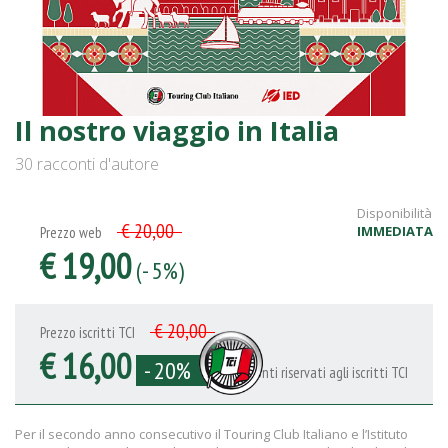
Il nostro viaggio in Italia
30 racconti d'autore
Disponibilità
€ 20,00
IMMEDIATA
Prezzo web
€ 19,00
(- 5%)
€ 20,00
Prezzo iscritti TCI
€ 16,00
- 20%
Sconti riservati agli iscritti TCI
Per il secondo anno consecutivo il Touring Club Italiano e l’Istituto