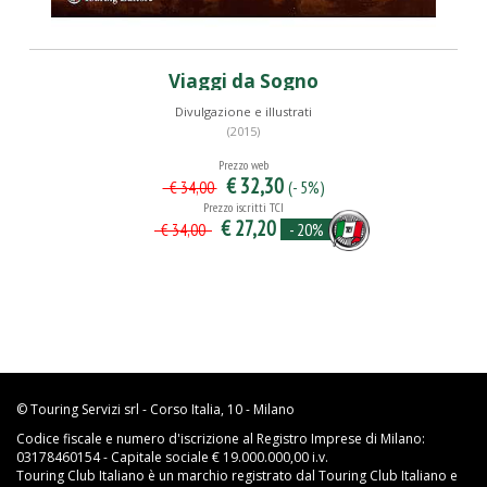
Viaggi da Sogno
Divulgazione e illustrati
(2015)
Prezzo web
€ 32,30
(- 5%)
€ 34,00
Prezzo iscritti TCI
€ 27,20
- 20%
€ 34,00
© Touring Servizi srl - Corso Italia, 10 - Milano
Codice fiscale e numero d'iscrizione al Registro Imprese di Milano:
03178460154 - Capitale sociale € 19.000.000,00 i.v.
Touring Club Italiano è un marchio registrato dal Touring Club Italiano e