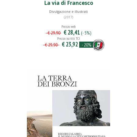
La via di Francesco
Divulgazione e illustrati
(2017)
Prezzo web
€ 28,41
(- 5%)
€ 29,90
Prezzo iscritti TCI
€ 23,92
- 20%
€ 29,90