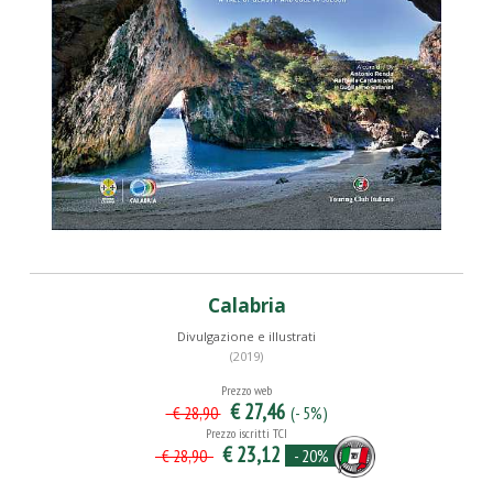
Calabria
Divulgazione e illustrati
(2019)
Prezzo web
€ 27,46
(- 5%)
€ 28,90
Prezzo iscritti TCI
€ 23,12
- 20%
€ 28,90