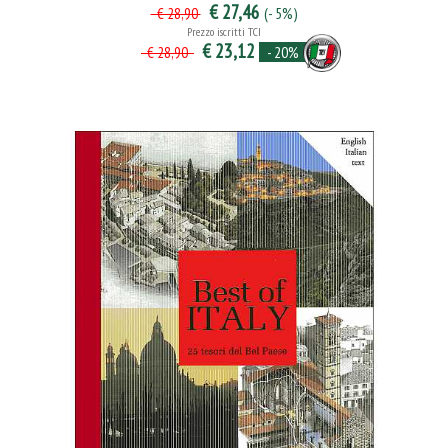
€ 27,46
(- 5%)
€ 28,90
Prezzo iscritti TCI
€ 23,12
- 20%
€ 28,90