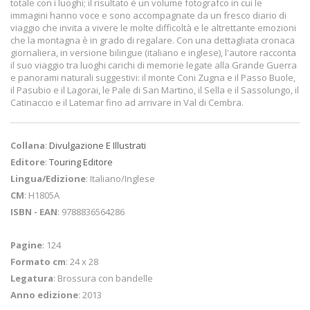
totale con i luoghi; il risultato è un volume fotografco in cui le
immagini hanno voce e sono accompagnate da un fresco diario di
viaggio che invita a vivere le molte difficoltà e le altrettante emozioni
che la montagna è in grado di regalare. Con una dettagliata cronaca
giornaliera, in versione bilingue (italiano e inglese), l'autore racconta
il suo viaggio tra luoghi carichi di memorie legate alla Grande Guerra
e panorami naturali suggestivi: il monte Coni Zugna e il Passo Buole,
il Pasubio e il Lagorai, le Pale di San Martino, il Sella e il Sassolungo, il
Catinaccio e il Latemar fino ad arrivare in Val di Cembra.
Collana
:
Divulgazione E Illustrati
Editore
:
Touring Editore
Lingua/Edizione
: Italiano/Inglese
CM
: H1805A
ISBN - EAN
: 9788836564286
Pagine
: 124
Formato cm
: 24 x 28
Legatura
: Brossura con bandelle
Anno edizione
: 2013