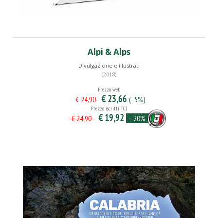
Alpi & Alps
Divulgazione e illustrati
(2018)
Prezzo web
€ 23,66
(- 5%)
€ 24,90
Prezzo iscritti TCI
€ 19,92
- 20%
€ 24,90