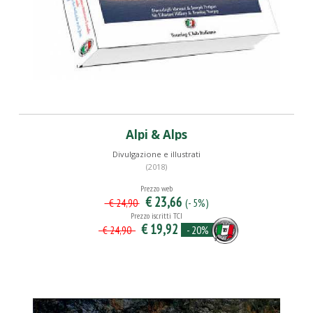
Alpi & Alps
Divulgazione e illustrati
(2018)
Prezzo web
€ 23,66
(- 5%)
€ 24,90
Prezzo iscritti TCI
€ 19,92
- 20%
€ 24,90