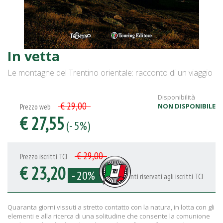
In vetta
Le montagne del Trentino orientale: racconto di un viaggio
Disponibilità
€ 29,00
NON DISPONIBILE
Prezzo web
€ 27,55
(- 5%)
€ 29,00
Prezzo iscritti TCI
€ 23,20
- 20%
Sconti riservati agli iscritti TCI
Quaranta giorni vissuti a stretto contatto con la natura, in lotta con gli
elementi e alla ricerca di una solitudine che consente la comunione