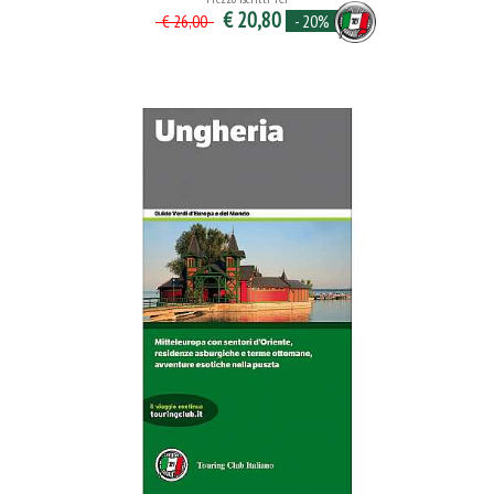
€ 20,80
- 20%
€ 26,00