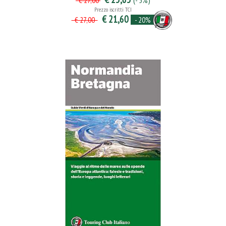
(- 5%)
€ 27,00
Prezzo iscritti TCI
€ 21,60
- 20%
€ 27,00