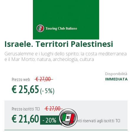
Israele. Territori Palestinesi
Gerusalemme e i luoghi dello spirito; la costa mediterranea
e il Mar Morto; natura, archeologia, cultura
Disponibilità
€ 27,00
IMMEDIATA
Prezzo web
€ 25,65
(- 5%)
€ 27,00
Prezzo iscritti TCI
€ 21,60
- 20%
Sconti riservati agli iscritti TCI