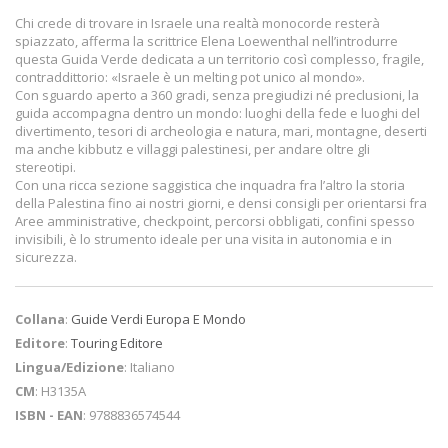
Chi crede di trovare in Israele una realtà monocorde resterà
spiazzato, afferma la scrittrice Elena Loewenthal nell’introdurre
questa Guida Verde dedicata a un territorio così complesso, fragile,
contraddittorio: «Israele è un melting pot unico al mondo».
Con sguardo aperto a 360 gradi, senza pregiudizi né preclusioni, la
guida accompagna dentro un mondo: luoghi della fede e luoghi del
divertimento, tesori di archeologia e natura, mari, montagne, deserti
ma anche kibbutz e villaggi palestinesi, per andare oltre gli
stereotipi.
Con una ricca sezione saggistica che inquadra fra l’altro la storia
della Palestina fino ai nostri giorni, e densi consigli per orientarsi fra
Aree amministrative, checkpoint, percorsi obbligati, confini spesso
invisibili, è lo strumento ideale per una visita in autonomia e in
sicurezza.
Collana
:
Guide Verdi Europa E Mondo
Editore
:
Touring Editore
Lingua/Edizione
: Italiano
CM
: H3135A
ISBN - EAN
: 9788836574544