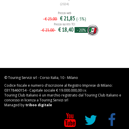
(2024)
Prezzo web
€ 21,85
(- 5%)
€ 23,00
Prezzo iscritti TCI
€ 18,40
- 20%
€ 23,00
© Touring Servizi srl - Corso Italia, 10 - Milano
Codice fiscale e numero d'iscrizione al Registro Imprese di Milano:
03178460154 - Capitale sociale € 19.000.000,00 i.v.
Touring Club Italiano è un marchio registrato dal Touring Club Italiano e
concesso in licenza a Touring Servizi srl
Managed by
triboo digitale