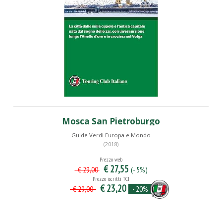
Mosca San Pietroburgo
Guide Verdi Europa e Mondo
(2018)
Prezzo web
€ 27,55
(- 5%)
€ 29,00
Prezzo iscritti TCI
€ 23,20
- 20%
€ 29,00