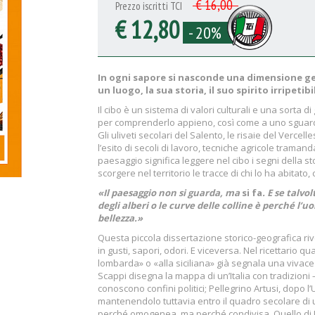
€ 16,00
Prezzo iscritti TCI
€ 12,80
- 20%
In ogni sapore si nasconde una dimensione geo
un luogo, la sua storia, il suo spirito irripetibi
Il cibo è un sistema di valori culturali e una sorta
per comprenderlo appieno, così come a uno sguardo 
Gli uliveti secolari del Salento, le risaie del Verce
l’esito di secoli di lavoro, tecniche agricole traman
paesaggio significa leggere nel cibo i segni della 
scorgere nel territorio le tracce di chi lo ha abitato,
«Il paesaggio non si guarda, ma
si fa
. E se talv
degli alberi o le curve delle colline è perché l’u
bellezza.»
Questa piccola dissertazione storico-geografica rive
in gusti, sapori, odori. E viceversa. Nel ricettario q
lombarda» o «alla siciliana» già segnala una vivace 
Scappi disegna la mappa di un’Italia con tradizioni –
conoscono confini politici; Pellegrino Artusi, dopo l
mantenendolo tuttavia entro il quadro secolare di un
perché omogenea, ma perché condivisa. Quello di Mo