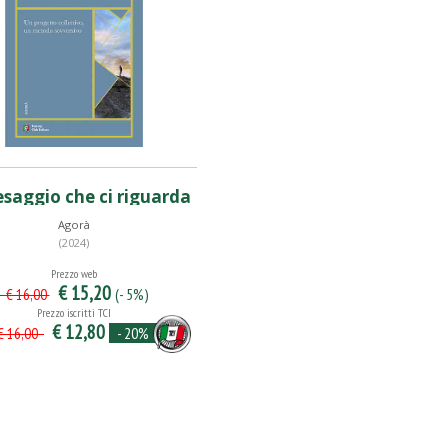
esaggio che ci riguarda
Agorà
(2024)
Prezzo web
€ 15,20
(- 5%)
€ 16,00
Prezzo iscritti TCI
€ 12,80
- 20%
 16,00