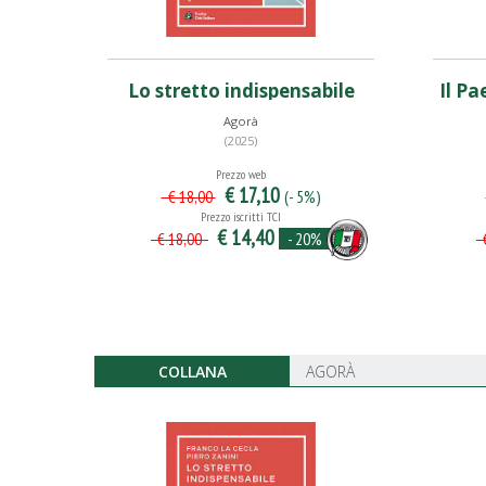
Lo stretto indispensabile
Il Pa
Agorà
(2025)
Prezzo web
€ 17,10
(- 5%)
€ 18,00
Prezzo iscritti TCI
€ 14,40
- 20%
€ 18,00
€
COLLANA
AGORÀ