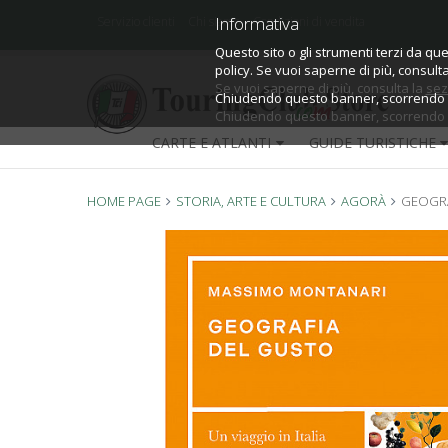
Informativa
Informativa
Servizio clienti
Chi siamo
Condizioni di vendita
Questo sito o gli strumenti terzi da que
Questo sito o gli strumenti terzi da que
policy.
policy. Se vuoi saperne di più, consult
Se vuoi saperne di più, consulta la
sez
Chiudendo questo banner, scorrendo qu
Chiudendo questo banner, scorrendo qu
CARTE E ATLANTI
GUIDE TURISTICHE
HOME PAGE
STORIA, ARTE E CULTURA
AGORÀ
GEOGRA