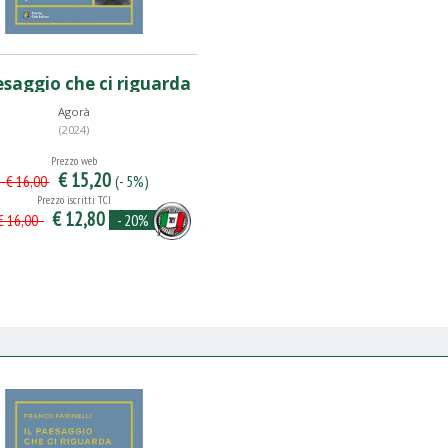
esaggio che ci riguarda
Agorà
(2024)
Prezzo web
€ 15,20
(- 5%)
€ 16,00
Prezzo iscritti TCI
€ 12,80
- 20%
 16,00