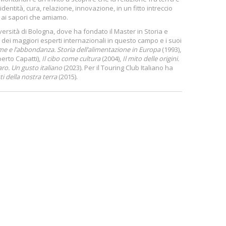
dentità, cura, relazione, innovazione, in un fitto intreccio
o ai sapori che amiamo.
ersità di Bologna, dove ha fondato il Master in Storia e
 dei maggiori esperti internazionali in questo campo e i suoi
me e l’abbondanza. Storia dell’alimentazione in Europa
(1993),
berto Capatti),
Il cibo come cultura
(2004),
Il mito delle origini.
ro. Un gusto italiano
(2023). Per il Touring Club Italiano ha
i della nostra terra
(2015).