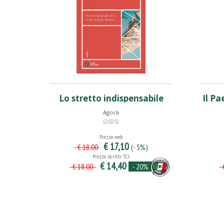
Lo stretto indispensabile
Il Pa
Agorà
(2025)
Prezzo web
€ 17,10
(- 5%)
€ 18,00
Prezzo iscritti TCI
€ 14,40
- 20%
€ 18,00
€