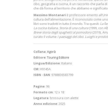
cibo, geografia e cucina, è un racconto che parla di i
che dà forma al territorio che abitiamo e significat
Massimo Montanari
è professore emerito all’Univ
cultura dell’alimentazione. È riconosciuto come uno
libri sono tradotti in tutto il mondo. Tra questi:
La fa
La cucina italiana. Storia di una cultura
(1999, con Al
Breve storia degli spaghetti al pomodoro
(2019),
Ama
curato il volume
I paesaggi del cibo. Luoghi e prodott
Collana
:
Agorà
Editore
:
Touring Editore
Lingua/Edizione
: Italiano
CM
: H9145A
ISBN - EAN
: 9788836583799
Pagine
: 96
Formato cm
: 12 x 18
Legatura
: brossura con alette
Anno edizione
: 2025