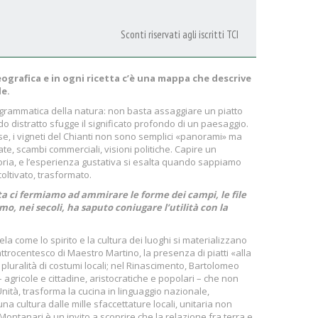
Sconti riservati agli iscritti TCI
grafica e in ogni ricetta c’è una mappa che descrive
le.
 di grammatica della natura: non basta assaggiare un piatto
distratto sfugge il significato profondo di un paesaggio.
llese, i vigneti del Chianti non sono semplici «panorami» ma
date, scambi commerciali, visioni politiche. Capire un
storia, e l’esperienza gustativa si esalta quando sappiamo
 coltivato, trasformato.
olta ci fermiamo ad ammirare le forme dei campi, le file
omo, nei secoli, ha saputo coniugare l’utilità con la
la come lo spirito e la cultura dei luoghi si materializzano
uattrocentesco di Maestro Martino, la presenza di piatti «alla
pluralità di costumi locali; nel Rinascimento, Bartolomeo
 agricole e cittadine, aristocratiche e popolari – che non
’Unità, trasforma la cucina in linguaggio nazionale,
a cultura dalle mille sfaccettature locali, unitaria non
ntanari è un invito a scoprire che la relazione fra terra e