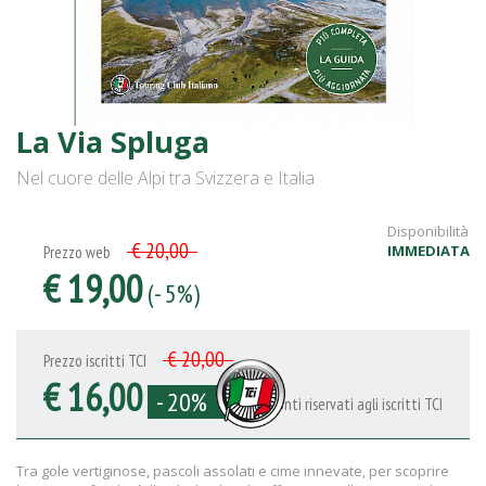
La Via Spluga
Nel cuore delle Alpi tra Svizzera e Italia
Disponibilità
€ 20,00
IMMEDIATA
Prezzo web
€ 19,00
(- 5%)
€ 20,00
Prezzo iscritti TCI
€ 16,00
- 20%
Sconti riservati agli iscritti TCI
Tra gole vertiginose, pascoli assolati e cime innevate, per scoprire