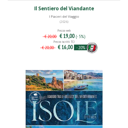
Il Sentiero del Viandante
I Piaceri del Viaggio
(2026)
Prezzo web
€ 19,00
(- 5%)
€ 20,00
Prezzo iscritti TCI
€ 16,00
- 20%
€ 20,00