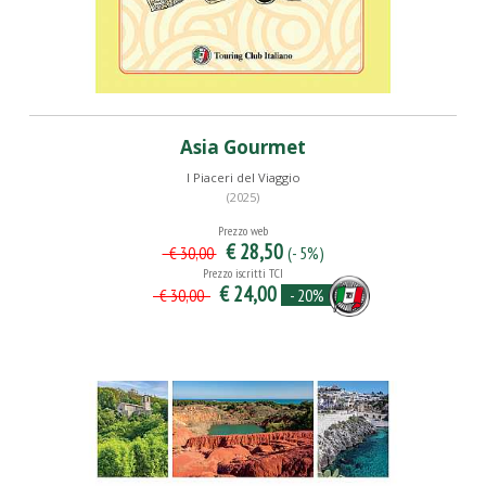
Asia Gourmet
I Piaceri del Viaggio
(2025)
Prezzo web
€ 28,50
(- 5%)
€ 30,00
Prezzo iscritti TCI
€ 24,00
- 20%
€ 30,00