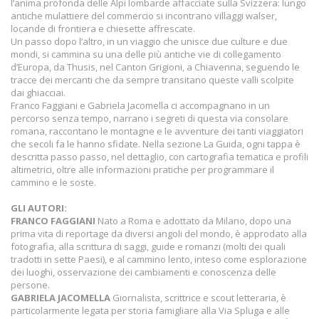
l’anima profonda delle Alpi lombarde affacciate sulla Svizzera: lungo
antiche mulattiere del commercio si incontrano villaggi walser,
locande di frontiera e chiesette affrescate.
Un passo dopo l’altro, in un viaggio che unisce due culture e due
mondi, si cammina su una delle più antiche vie di collegamento
d’Europa, da Thusis, nel Canton Grigioni, a Chiavenna, seguendo le
tracce dei mercanti che da sempre transitano queste valli scolpite
dai ghiacciai.
Franco Faggiani e Gabriela Jacomella ci accompagnano in un
percorso senza tempo, narrano i segreti di questa via consolare
romana, raccontano le montagne e le avventure dei tanti viaggiatori
che secoli fa le hanno sfidate. Nella sezione La Guida, ogni tappa è
descritta passo passo, nel dettaglio, con cartografia tematica e profili
altimetrici, oltre alle informazioni pratiche per programmare il
cammino e le soste.
GLI AUTORI:
FRANCO FAGGIANI
Nato a Roma e adottato da Milano, dopo una
prima vita di reportage da diversi angoli del mondo, è approdato alla
fotografia, alla scrittura di saggi, guide e romanzi (molti dei quali
tradotti in sette Paesi), e al cammino lento, inteso come esplorazione
dei luoghi, osservazione dei cambiamenti e conoscenza delle
persone.
GABRIELA JACOMELLA
Giornalista, scrittrice e scout letteraria, è
particolarmente legata per storia famigliare alla Via Spluga e alle