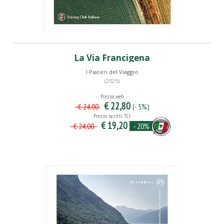
La Via Francigena
I Piaceri del Viaggio
(2025)
Prezzo web
€ 22,80
(- 5%)
€ 24,00
Prezzo iscritti TCI
€ 19,20
- 20%
€ 24,00