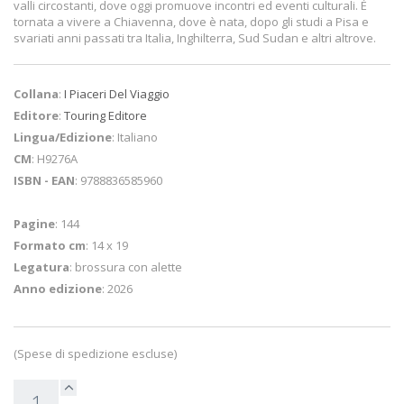
valli circostanti, dove oggi promuove incontri ed eventi culturali. È
tornata a vivere a Chiavenna, dove è nata, dopo gli studi a Pisa e
svariati anni passati tra Italia, Inghilterra, Sud Sudan e altri altrove.
Collana
:
I Piaceri Del Viaggio
Editore
:
Touring Editore
Lingua/Edizione
: Italiano
CM
: H9276A
ISBN - EAN
: 9788836585960
Pagine
: 144
Formato cm
: 14 x 19
Legatura
: brossura con alette
Anno edizione
: 2026
(Spese di spedizione escluse)