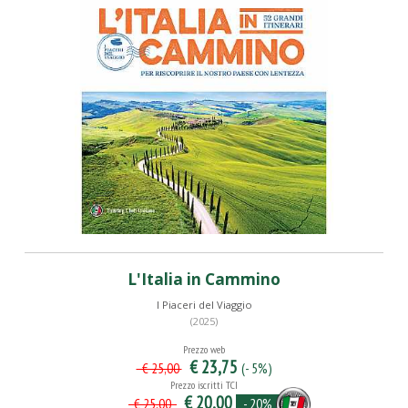
L'Italia in Cammino
I Piaceri del Viaggio
(2025)
Prezzo web
€ 23,75
(- 5%)
€ 25,00
Prezzo iscritti TCI
€ 20,00
- 20%
€ 25,00