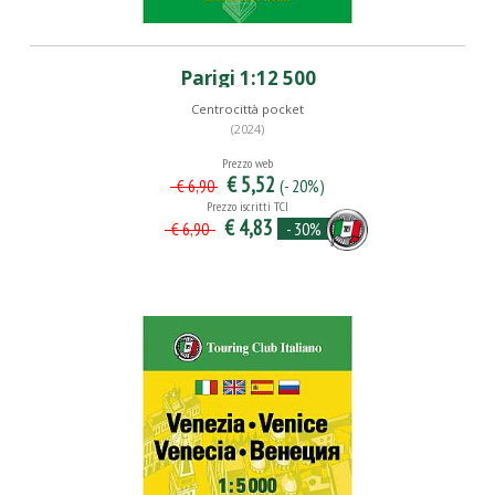
Parigi 1:12 500
Centrocittà pocket
(2024)
Prezzo web
€ 5,52
(- 20%)
€ 6,90
Prezzo iscritti TCI
€ 4,83
- 30%
€ 6,90