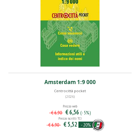
Amsterdam 1:9 000
Centrocittà pocket
(2026)
Prezzo web
€ 6,56
(- 5%)
€ 6,90
Prezzo iscritti TCI
€ 5,52
- 20%
€ 6,90