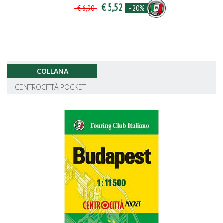
€ 5,52
- 20%
€ 6,90
COLLANA
CENTROCITTÀ POCKET