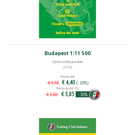
Budapest 1:11 500
Centrocittà pocket
(2018)
Prezzo web
€ 4,40
(- 20%)
€ 5,50
Prezzo iscritti TCI
€ 3,85
- 30%
€ 5,50