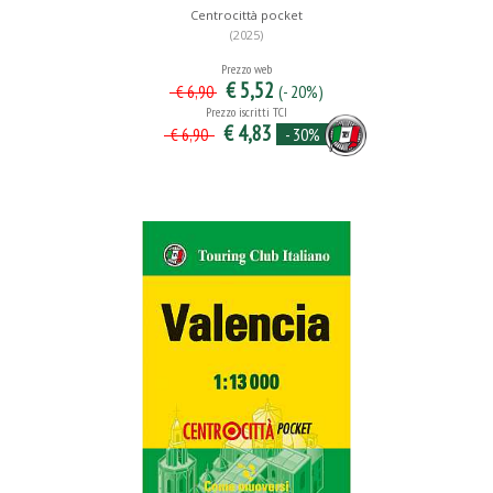
Centrocittà pocket
(2025)
Prezzo web
€ 5,52
(- 20%)
€ 6,90
Prezzo iscritti TCI
€ 4,83
- 30%
€ 6,90