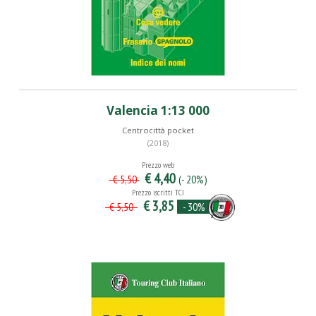
Valencia 1:13 000
Centrocittà pocket
(2018)
Prezzo web
€ 4,40
(- 20%)
€ 5,50
Prezzo iscritti TCI
€ 3,85
- 30%
€ 5,50