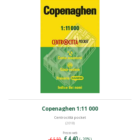
Copenaghen 1:11 000
Centrocittà pocket
(2018)
Prezzo web
€ 4,40
(- 20%)
€ 5,50