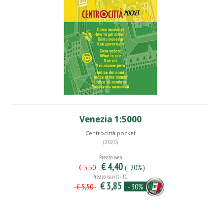
Venezia 1:5000
Centrocittà pocket
(2020)
Prezzo web
€ 4,40
(- 20%)
€ 5,50
Prezzo iscritti TCI
€ 3,85
- 30%
€ 5,50