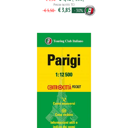
Prezzo iscritti TCI
€ 3,85
- 30%
€ 5,50