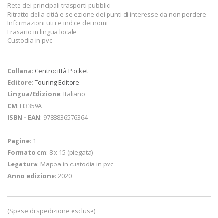
Rete dei principali trasporti pubblici
Ritratto della città e selezione dei punti di interesse da non perdere
Informazioni utili e indice dei nomi
Frasario in lingua locale
Custodia in pvc
Collana
:
Centrocittà Pocket
Editore
:
Touring Editore
Lingua/Edizione
: Italiano
CM
: H3359A
ISBN - EAN
: 9788836576364
Pagine
: 1
Formato cm
: 8 x 15 (piegata)
Legatura
: Mappa in custodia in pvc
Anno edizione
: 2020
(Spese di spedizione escluse)