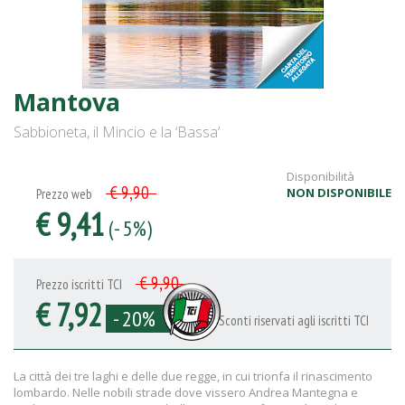
Mantova
Sabbioneta, il Mincio e la ‘Bassa’
Disponibilità
€ 9,90
NON DISPONIBILE
Prezzo web
€ 9,41
(- 5%)
€ 9,90
Prezzo iscritti TCI
€ 7,92
- 20%
Sconti riservati agli iscritti TCI
La città dei tre laghi e delle due regge, in cui trionfa il rinascimento
lombardo. Nelle nobili strade dove vissero Andrea Mantegna e