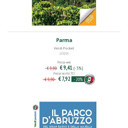
Parma
Verdi Pocket
(2020)
Prezzo web
€ 9,41
(- 5%)
€ 9,90
Prezzo iscritti TCI
€ 7,92
- 20%
€ 9,90