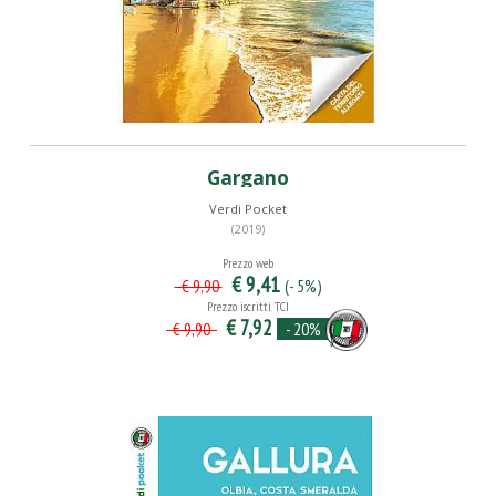
Gargano
Verdi Pocket
(2019)
Prezzo web
€ 9,41
(- 5%)
€ 9,90
Prezzo iscritti TCI
€ 7,92
- 20%
€ 9,90