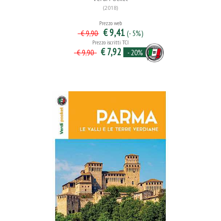
(2018)
Prezzo web
€ 9,41
(- 5%)
€ 9,90
Prezzo iscritti TCI
€ 7,92
- 20%
€ 9,90