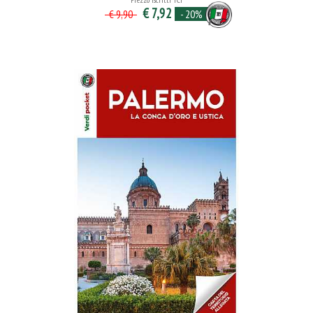
€ 7,92
- 20%
€ 9,90