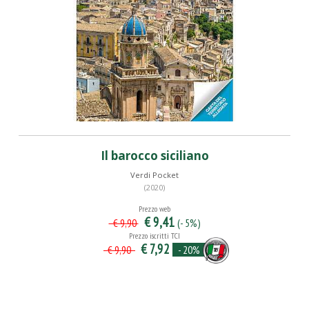
Il barocco siciliano
Verdi Pocket
(2020)
Prezzo web
€ 9,41
(- 5%)
€ 9,90
Prezzo iscritti TCI
€ 7,92
- 20%
€ 9,90