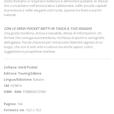
Giulio Romano si respirano bellezza e atmosfere padane, le stesse
che ci incantano nell’aristocratica Sabbioneta, nelle ‘piccole capitali’
di provincia e nelle eleganti corti rurali, sparse tra fiumi e parchi
naturali
CON LE VERDI POCKET METTI IN TASCA IL TUO VIAGGIO
Una guida moderna, briosa e tascabile, densa di informazioni. Un
format che coniuga autorevolezza, ricchezza di spunti e cartografia
dettagliata. Parole d’autore per rintracciare l’identità segreta di un
luogo, che non è solo arte e cultura ma anche sapori, colori,
suggestioni e prospettive inattese.
Collana
:
Verdi Pocket
Editore
:
Touring Editore
Lingua/Edizione
: Italiano
CM
: H2981A
ISBN - EAN
: 9788836572960
Pagine
: 144
Formato cm
: 10,5 x 16,5