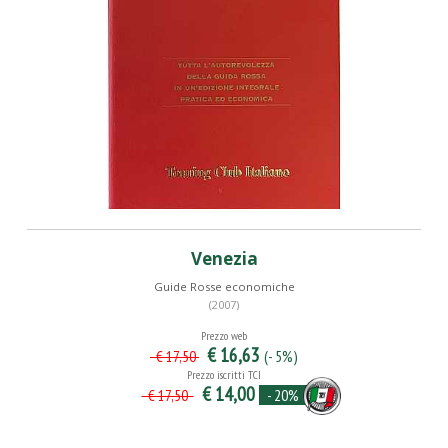
Venezia
Guide Rosse economiche
(2007)
Prezzo web
€ 16,63
(- 5%)
€ 17,50
Prezzo iscritti TCI
€ 14,00
- 20%
€ 17,50