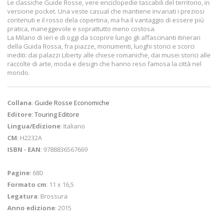
Le classiche Guide Rosse, vere enciclopedie tascabili del territorio, in
versione pocket. Una veste casual che mantiene invariati i preziosi
contenuti e il rosso dela copertina, ma ha il vantaggio di essere più
pratica, maneggevole e soprattutto meno costosa.
La Milano di ieri e di oggi da scoprire lungo gli affascinanti itinerari
della Guida Rossa, fra piazze, monumenti, luoghi storici e scorci
inediti: dai palazzi Liberty alle chiese romaniche, dai musei storici alle
raccolte di arte, moda e design che hanno reso famosa la città nel
mondo.
Collana
:
Guide Rosse Economiche
Editore
:
Touring Editore
Lingua/Edizione
: Italiano
CM
: H2232A
ISBN - EAN
: 9788836567669
Pagine
: 680
Formato cm
: 11 x 16,5
Legatura
: Brossura
Anno edizione
: 2015