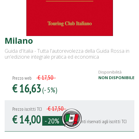
Milano
Guida d'Italia - Tutta l'autorevolezza della Guida Rossa in
un'edizione integrale pratica ed economica
Disponibilità
€ 17,50
NON DISPONIBILE
Prezzo web
€ 16,63
(- 5%)
€ 17,50
Prezzo iscritti TCI
€ 14,00
- 20%
Sconti riservati agli iscritti TCI