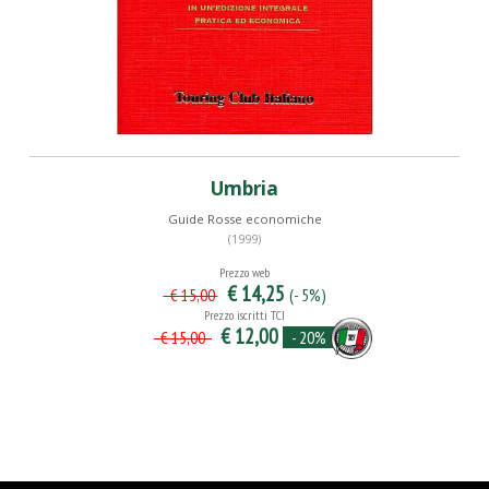
Umbria
Guide Rosse economiche
(1999)
Prezzo web
€ 14,25
(- 5%)
€ 15,00
Prezzo iscritti TCI
€ 12,00
- 20%
€ 15,00