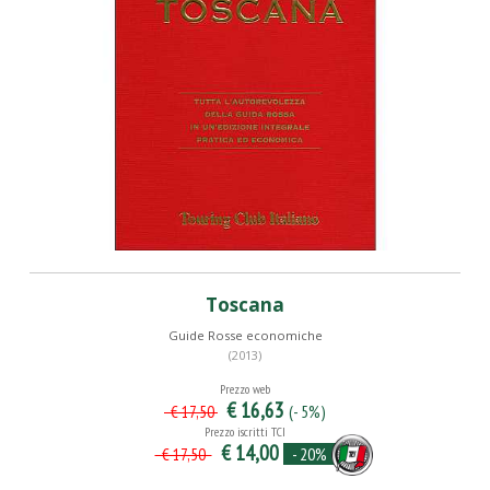
Toscana
Guide Rosse economiche
(2013)
Prezzo web
€ 16,63
(- 5%)
€ 17,50
Prezzo iscritti TCI
€ 14,00
- 20%
€ 17,50