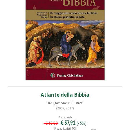
Atlante della Bibbia
Divulgazione e illustrati
(2007, 2017)
Prezzo web
€ 37,91
(- 5%)
€ 39,90
Prezzo iscritti TCI