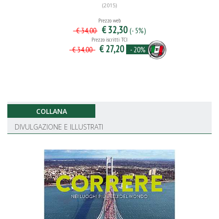
(2015)
Prezzo web
€ 32,30
(- 5%)
€ 34,00
Prezzo iscritti TCI
€ 27,20
- 20%
€ 34,00
COLLANA
DIVULGAZIONE E ILLUSTRATI