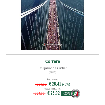
Correre
Divulgazione e illustrati
(2016)
Prezzo web
€ 28,41
(- 5%)
€ 29,90
Prezzo iscritti TCI
€ 23,92
- 20%
€ 29,90