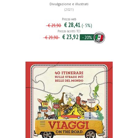
Divulgazione e illustrati
(2021)
Prezzo web
€ 28,41
(- 5%)
€ 29,90
Prezzo iscritti TCI
€ 23,92
- 20%
€ 29,90