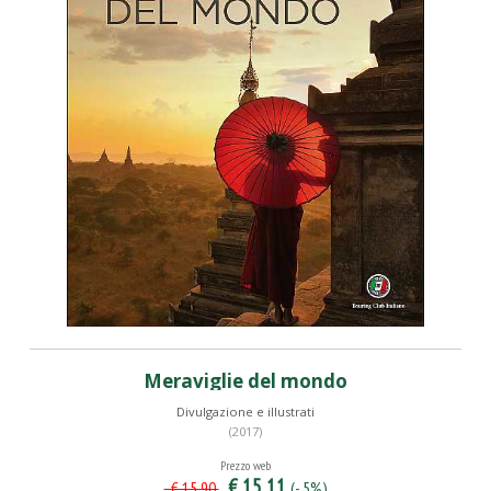
Meraviglie del mondo
Divulgazione e illustrati
(2017)
Prezzo web
€ 15,11
(- 5%)
€ 15,90