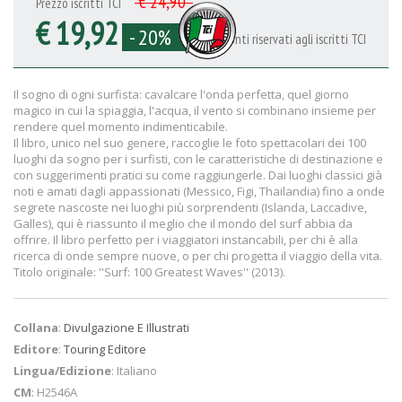
€ 24,90
Prezzo iscritti TCI
€ 19,92
- 20%
Sconti riservati agli iscritti TCI
Il sogno di ogni surfista: cavalcare l'onda perfetta, quel giorno
magico in cui la spiaggia, l'acqua, il vento si combinano insieme per
rendere quel momento indimenticabile.
Il libro, unico nel suo genere, raccoglie le foto spettacolari dei 100
luoghi da sogno per i surfisti, con le caratteristiche di destinazione e
con suggerimenti pratici su come raggiungerle. Dai luoghi classici già
noti e amati dagli appassionati (Messico, Figi, Thailandia) fino a onde
segrete nascoste nei luoghi più sorprendenti (Islanda, Laccadive,
Galles), qui è riassunto il meglio che il mondo del surf abbia da
offrire. Il libro perfetto per i viaggiatori instancabili, per chi è alla
ricerca di onde sempre nuove, o per chi progetta il viaggio della vita.
Titolo originale: ''Surf: 100 Greatest Waves'' (2013).
Collana
:
Divulgazione E Illustrati
Editore
:
Touring Editore
Lingua/Edizione
: Italiano
CM
: H2546A