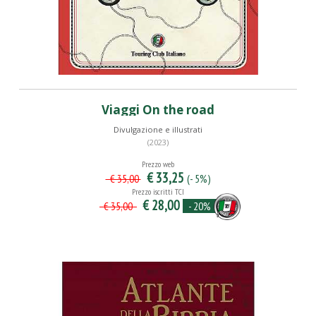
Viaggi On the road
Divulgazione e illustrati
(2023)
Prezzo web
€ 33,25
(- 5%)
€ 35,00
Prezzo iscritti TCI
€ 28,00
- 20%
€ 35,00