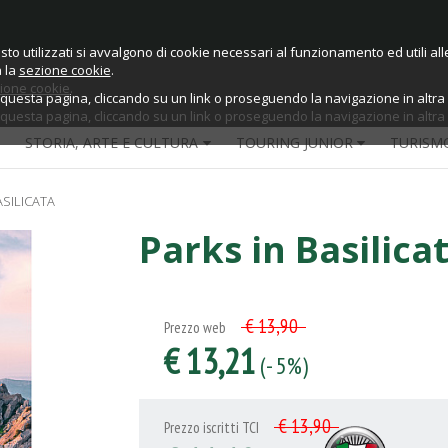
sto utilizzati si avvalgono di cookie necessari al funzionamento ed utili alle 
sto utilizzati si avvalgono di cookie necessari al funzionamento ed utili alle 
a la
sezione cookie
.
ione cookie
.
esta pagina, cliccando su un link o proseguendo la navigazione in altra m
esta pagina, cliccando su un link o proseguendo la navigazione in altra m
STORIA, ARTE E CULTURA
TOURING JUNIOR
TURISM
ASILICATA
Parks in Basilica
€ 13,90
Prezzo web
€ 13,21
(- 5%)
€ 13,90
Prezzo iscritti TCI