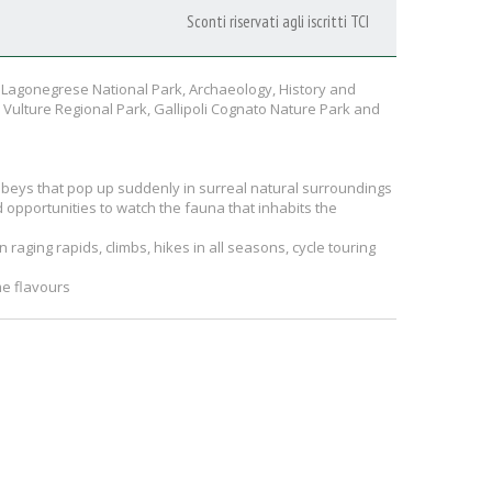
Sconti riservati agli iscritti TCI
i Lagonegrese National Park, Archaeology, History and
Vulture Regional Park, Gallipoli Cognato Nature Park and
bbeys that pop up suddenly in surreal natural surroundings
d opportunities to watch the fauna that inhabits the
raging rapids, climbs, hikes in all seasons, cycle touring
e flavours