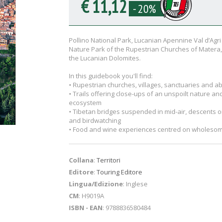
€ 11,12
- 20%
Pollino National Park, Lucanian Apennine Val d’Agr
Nature Park of the Rupestrian Churches of Matera, 
the Lucanian Dolomites.
In this guidebook you'll find:
• Rupestrian churches, villages, sanctuaries and a
• Trails offering close-ups of an unspoilt nature an
ecosystem
• Tibetan bridges suspended in mid-air, descents on 
and birdwatching
• Food and wine experiences centred on wholesom
Collana
:
Territori
Editore
:
Touring Editore
Lingua/Edizione
: Inglese
CM
: H9019A
ISBN - EAN
: 9788836580484