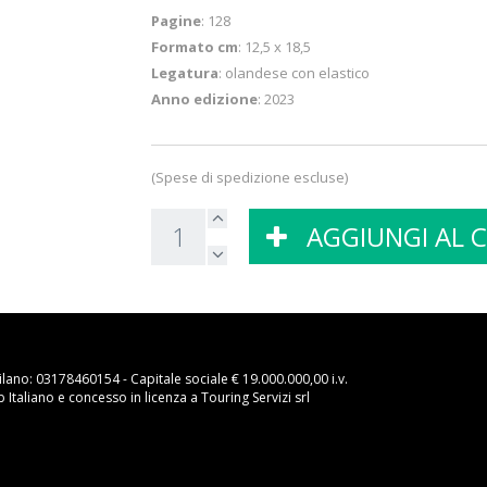
Pagine
: 128
Formato cm
: 12,5 x 18,5
Legatura
: olandese con elastico
Anno edizione
: 2023
(Spese di spedizione escluse)
AGGIUNGI AL 
ilano: 03178460154 - Capitale sociale € 19.000.000,00 i.v.
Italiano e concesso in licenza a Touring Servizi srl