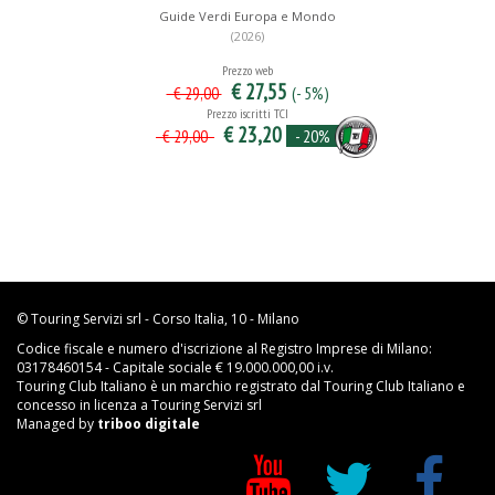
Guide Verdi Europa e Mondo
(2026)
Prezzo web
€ 27,55
(- 5%)
€ 29,00
Prezzo iscritti TCI
€ 23,20
- 20%
€ 29,00
© Touring Servizi srl - Corso Italia, 10 - Milano
Codice fiscale e numero d'iscrizione al Registro Imprese di Milano:
03178460154 - Capitale sociale € 19.000.000,00 i.v.
Touring Club Italiano è un marchio registrato dal Touring Club Italiano e
concesso in licenza a Touring Servizi srl
Managed by
triboo digitale