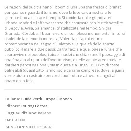
Le regioni del sud trainano il boom di una Spagna fresca di primati
per quanto riguarda il turismo, dove la luce calda rischiara le
giornate fino a dilatare il tempo. Si comincia dalle grandi aree
urbane, Madrid e l’effervescenza che contrasta con le città satellite
di Segovia, Avila, Salamanca, cristallizzate nel tempo; Siviglia,
Granada, Córdoba, il buon vivere e i complessi monumentali in cui si
risplende la memoria moresca; Valencia e l’architettura
contemporanea nel segno di Calatrava, la qualità dello spazio
pubblico, il mare a due passi. L’altra faccia è quel paese rurale che
sopravvive nei pueblos, i piccoli nuclei che chiazzano il paesaggio di
una Spagna al riparo dell’overtourism, e nelle ampie aree tutelate
dai dieci parchi nazionali, sia in quota sia lungo i 1500 km di coste
balneabili (quasi) tutto l’anno, isole canarie comprese, dove la guida
verde aiuta a costruire percorsi fuori rotta e a trovare angoli al
riparo dalla folla.
Collana
:
Guide Verdi Europa E Mondo
Editore
:
Touring Editore
Lingua/Edizione
: Italiano
CM
: H9308A
ISBN - EAN
: 9788836584345