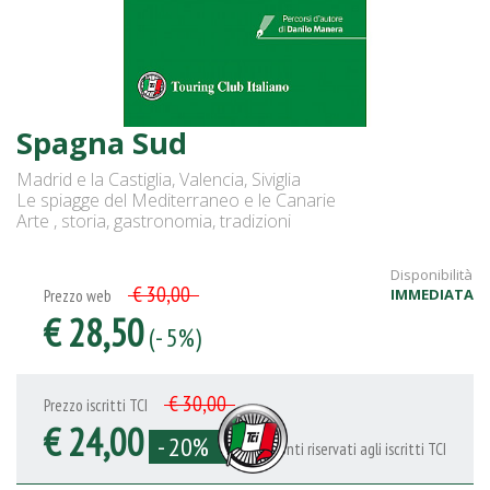
Spagna Sud
Madrid e la Castiglia, Valencia, Siviglia
Le spiagge del Mediterraneo e le Canarie
Arte , storia, gastronomia, tradizioni
Disponibilità
€ 30,00
IMMEDIATA
Prezzo web
€ 28,50
(- 5%)
€ 30,00
Prezzo iscritti TCI
€ 24,00
- 20%
Sconti riservati agli iscritti TCI