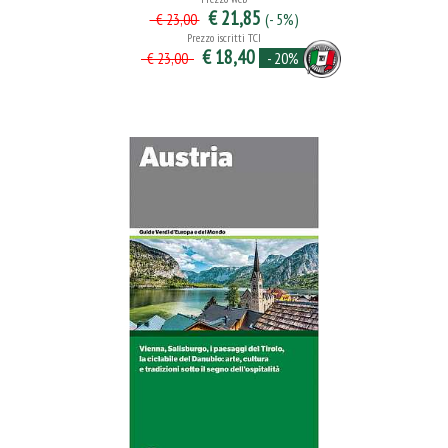
€ 21,85
(- 5%)
€ 23,00
Prezzo iscritti TCI
€ 18,40
- 20%
€ 23,00