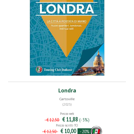
Londra
Cartoville
(2025)
Prezzo web
€ 11,88
(- 5%)
€ 12,50
Prezzo iscritti TCI
€ 10,00
- 20%
€ 12,50