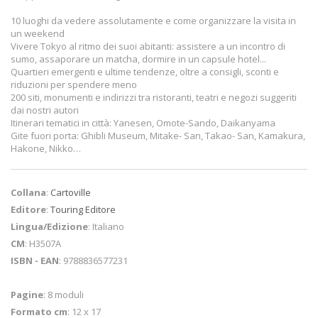
10 luoghi da vedere assolutamente e come organizzare la visita in
un weekend
Vivere Tokyo al ritmo dei suoi abitanti: assistere a un incontro di
sumo, assaporare un matcha, dormire in un capsule hotel...
Quartieri emergenti e ultime tendenze, oltre a consigli, sconti e
riduzioni per spendere meno
200 siti, monumenti e indirizzi tra ristoranti, teatri e negozi suggeriti
dai nostri autori
Itinerari tematici in città: Yanesen, Omote-Sando, Daikanyama
Gite fuori porta: Ghibli Museum, Mitake- San, Takao- San, Kamakura,
Hakone, Nikko…
Collana
:
Cartoville
Editore
:
Touring Editore
Lingua/Edizione
: Italiano
CM
: H3507A
ISBN - EAN
: 9788836577231
Pagine
: 8 moduli
Formato cm
: 12 x 17