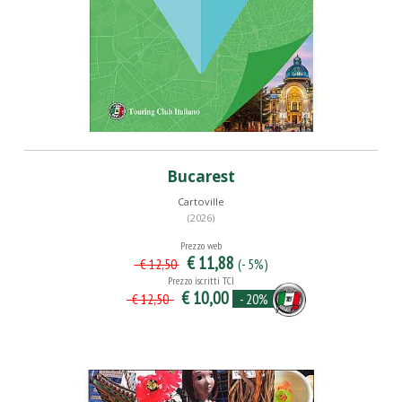
Bucarest
Cartoville
(2026)
Prezzo web
€ 11,88
(- 5%)
€ 12,50
Prezzo iscritti TCI
€ 10,00
- 20%
€ 12,50