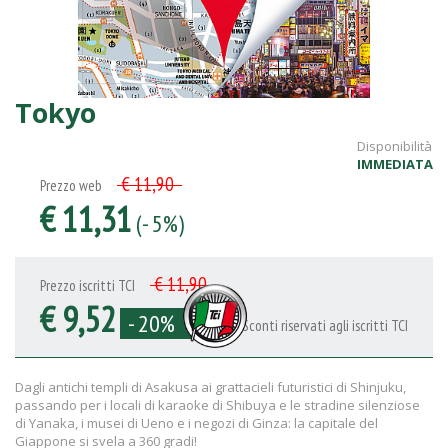
Tokyo
Disponibilità
IMMEDIATA
€ 11,90
Prezzo web
€ 11,31
(- 5%)
€ 11,90
Prezzo iscritti TCI
€ 9,52
- 20%
Sconti riservati agli iscritti TCI
Dagli antichi templi di Asakusa ai grattacieli futuristici di Shinjuku,
passando per i locali di karaoke di Shibuya e le stradine silenziose
di Yanaka, i musei di Ueno e i negozi di Ginza: la capitale del
Giappone si svela a 360 gradi!