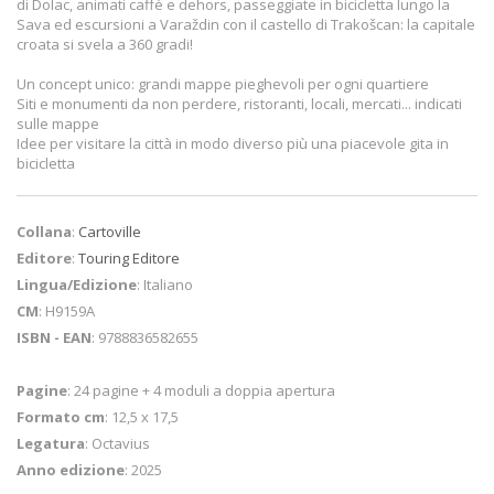
di Dolac, animati caffè e dehors, passeggiate in bicicletta lungo la
Sava ed escursioni a Varaždin con il castello di Trakošcan: la capitale
croata si svela a 360 gradi!
Un concept unico: grandi mappe pieghevoli per ogni quartiere
Siti e monumenti da non perdere, ristoranti, locali, mercati... indicati
sulle mappe
Idee per visitare la città in modo diverso più una piacevole gita in
bicicletta
Collana
:
Cartoville
Editore
:
Touring Editore
Lingua/Edizione
: Italiano
CM
: H9159A
ISBN - EAN
: 9788836582655
Pagine
: 24 pagine + 4 moduli a doppia apertura
Formato cm
: 12,5 x 17,5
Legatura
: Octavius
Anno edizione
: 2025