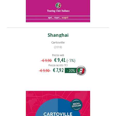
Shanghai
Cartoville
(2018)
Prezzo web
€ 9,41
(- 5%)
€ 9,90
Prezzo iscritti TCI
€ 7,92
- 20%
€ 9,90