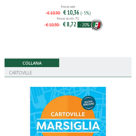
Prezzo web
€ 10,36
(- 5%)
€ 10,90
Prezzo iscritti TCI
€ 8,72
- 20%
€ 10,90
COLLANA
CARTOVILLE