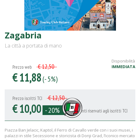
Zagabria
La città a portata di mano
Disponibilità
€ 12,50
IMMEDIATA
Prezzo web
€ 11,88
(- 5%)
€ 12,50
Prezzo iscritti TCI
€ 10,00
- 20%
Sconti riservati agli iscritti TCI
Piazza Ban Jelacic, Kaptol, il Ferro di Cavallo verde con i suoi musei, i
palazzi in stile Secessione e storicista di Donji Grad, l’iconico mercato