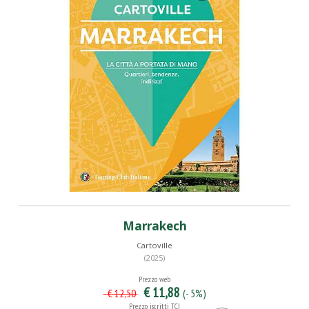
Marrakech
Cartoville
(2025)
Prezzo web
€ 11,88
(- 5%)
€ 12,50
Prezzo iscritti TCI