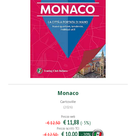
Monaco
Cartoville
(2026)
Prezzo web
€ 11,88
(- 5%)
€ 12,50
Prezzo iscritti TCI
€ 10,00
- 20%
€ 12,50