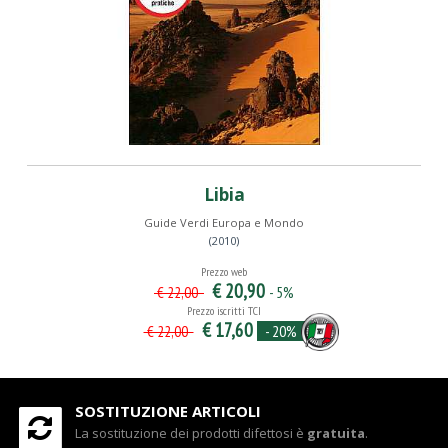
Libia
Guide Verdi Europa e Mondo
(2010)
Prezzo web
€ 20,90
- 5%
€ 22,00
Prezzo iscritti TCI
€ 17,60
- 20%
€ 22,00
SOSTITUZIONE ARTICOLI
La sostituzione dei prodotti difettosi è
gratuita
.