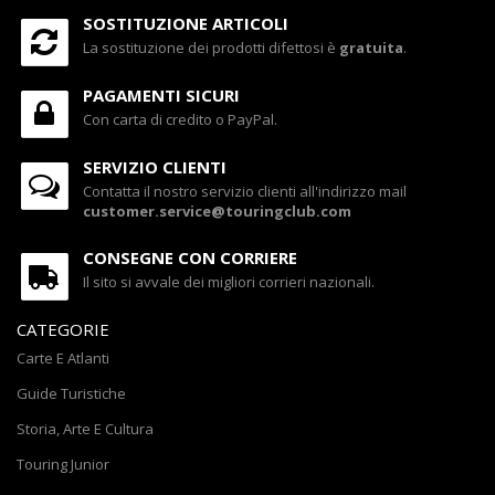
SOSTITUZIONE ARTICOLI
La sostituzione dei prodotti difettosi è
gratuita
.
PAGAMENTI SICURI
Con carta di credito o PayPal.
SERVIZIO CLIENTI
Contatta il nostro servizio clienti all'indirizzo mail
customer.service@touringclub.com
CONSEGNE CON CORRIERE
Il sito si avvale dei migliori corrieri nazionali.
CATEGORIE
Carte E Atlanti
Guide Turistiche
Storia, Arte E Cultura
Touring Junior