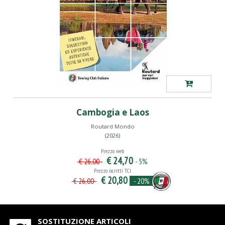
Cambogia e Laos
Routard Mondo
(2026)
Prezzo web
€ 24,70
- 5%
€ 26,00
Prezzo iscritti TCI
€ 20,80
- 20%
€ 26,00
SOSTITUZIONE ARTICOLI