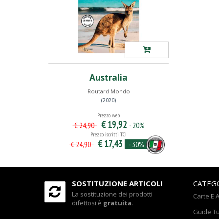
Australia
Routard Mondo
(2020)
Prezzo web
€ 19,92
- 20%
€ 24,90
Prezzo iscritti TCI
€ 17,43
- 30%
€ 24,90
SOSTITUZIONE ARTICOLI
CATEG
La sostituzione dei prodotti
Carte E A
difettosi è
gratuita
.
Guide Tu