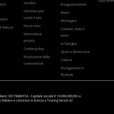
I tuoi ordin
vendita
rte E
Enogastronomia
Istruzioni per
Mare
usare il sito
Junior
Montagna
Fai un reso
E Natura
Camper, auto e
Informativa
moto
privacy
In famiglia
Cookie policy
Sport e Benessere
Risoluzione delle
Cultura
controversie
Divulgazione e
illustrati
ilano: 03178460154 - Capitale sociale € 19.000.000,00 i.v.
Italiano e concesso in licenza a Touring Servizi srl