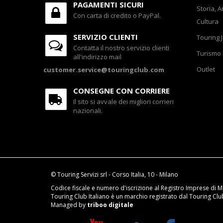
PAGAMENTI SICURI
Storia, A
Con carta di credito o PayPal.
Cultura
SERVIZIO CLIENTI
Touring 
Contatta il nostro servizio clienti
Turismo 
all'indirizzo mail
Outlet
customer.service@touringclub.com
CONSEGNE CON CORRIERE
Il sito si avvale dei migliori corrieri
nazionali.
© Touring Servizi srl - Corso Italia, 10 - Milano
Codice fiscale e numero d'iscrizione al Registro Imprese di M
Touring Club Italiano è un marchio registrato dal Touring Club 
Managed by
triboo digitale