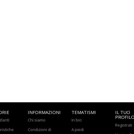
ORIE
INFORMAZIONI
TEMATISMI
IL TUO
PROFIL
tlanti
Chi siamo
In bici
Registrati
ristiche
Condizioni di
A piedi