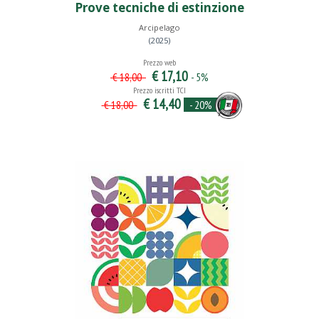
Prove tecniche di estinzione
Arcipelago
(2025)
Prezzo web
€ 17,10
- 5%
€ 18,00
Prezzo iscritti TCI
€ 14,40
- 20%
€ 18,00