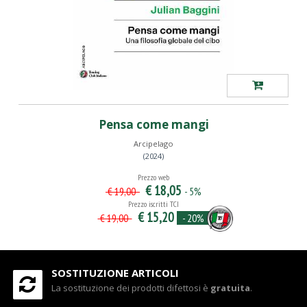
Pensa come mangi
Arcipelago
(2024)
Prezzo web
€ 18,05
- 5%
€ 19,00
Prezzo iscritti TCI
€ 15,20
- 20%
€ 19,00
SOSTITUZIONE ARTICOLI
La sostituzione dei prodotti difettosi è
gratuita
.