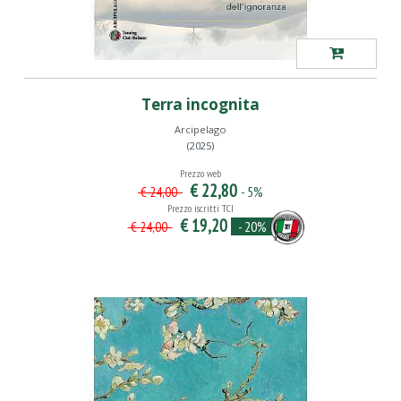
Terra incognita
Arcipelago
(2025)
Prezzo web
€ 22,80
- 5%
€ 24,00
Prezzo iscritti TCI
€ 19,20
- 20%
€ 24,00