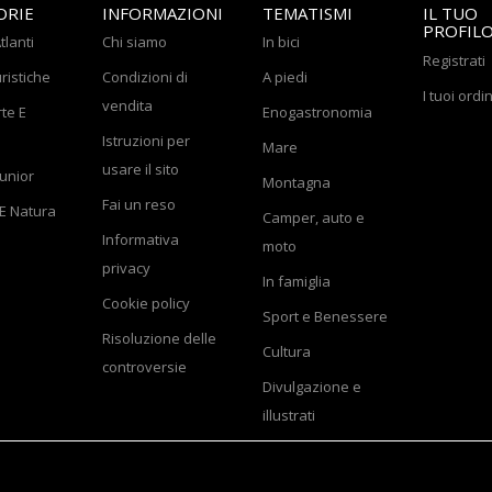
ORIE
INFORMAZIONI
TEMATISMI
IL TUO
PROFIL
tlanti
Chi siamo
In bici
Registrati
ristiche
Condizioni di
A piedi
I tuoi ordin
vendita
rte E
Enogastronomia
Istruzioni per
Mare
usare il sito
Junior
Montagna
Fai un reso
E Natura
Camper, auto e
Informativa
moto
privacy
In famiglia
Cookie policy
Sport e Benessere
Risoluzione delle
Cultura
controversie
Divulgazione e
illustrati