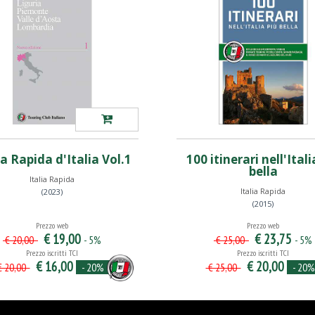
a Rapida d'Italia Vol.1
100 itinerari nell'Itali
bella
Italia Rapida
Italia Rapida
(2023)
(2015)
Prezzo web
Prezzo web
€ 19,00
€ 23,75
- 5%
- 5%
€ 20,00
€ 25,00
Prezzo iscritti TCI
Prezzo iscritti TCI
€ 16,00
€ 20,00
- 20%
- 20%
 20,00
€ 25,00