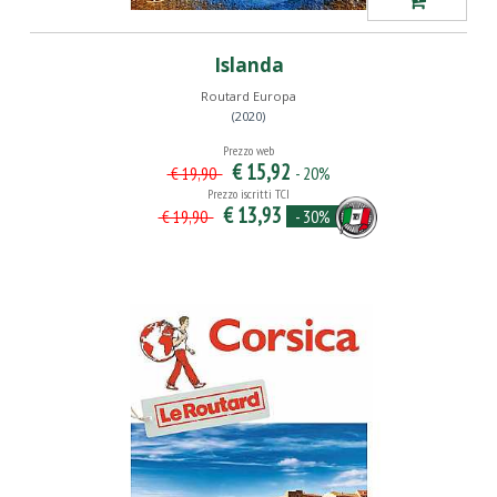
Islanda
Routard Europa
(2020)
Prezzo web
€ 15,92
- 20%
€ 19,90
Prezzo iscritti TCI
€ 13,93
- 30%
€ 19,90