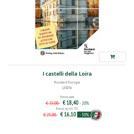
I castelli della Loira
Routard Europa
(2025)
Prezzo web
€ 18,40
- 20%
€ 23,00
Prezzo iscritti TCI
€ 16,10
- 30%
€ 23,00