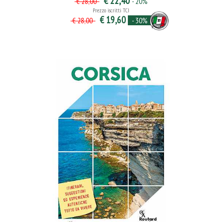
€ 22,40
- 20%
€ 28,00
Prezzo iscritti TCI
€ 19,60
- 30%
€ 28,00