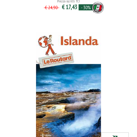
Prezzo iscritti TCI
€ 17,43
- 30%
€ 24,90