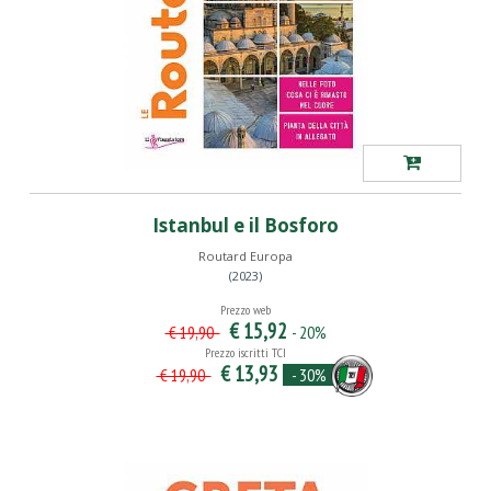
Istanbul e il Bosforo
Routard Europa
(2023)
Prezzo web
€ 15,92
- 20%
€ 19,90
Prezzo iscritti TCI
€ 13,93
- 30%
€ 19,90