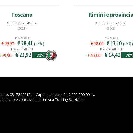
Toscana
Rimini e provinci
Guide Verdi d'Italia
Guide Verdi d'Italia
(2023)
(2006)
Prezzo web
Prezzo web
€ 28,41
€ 17,10
(- 5%)
(- 5%)
€ 29,90
€ 18,00
Prezzo iscritti TCI
Prezzo iscritti TCI
€ 23,92
€ 14,40
- 20%
- 20
 29,90
€ 18,00
ilano: 03178460154 - Capitale sociale € 19.000.000,00 i.v.
Italiano e concesso in licenza a Touring Servizi srl