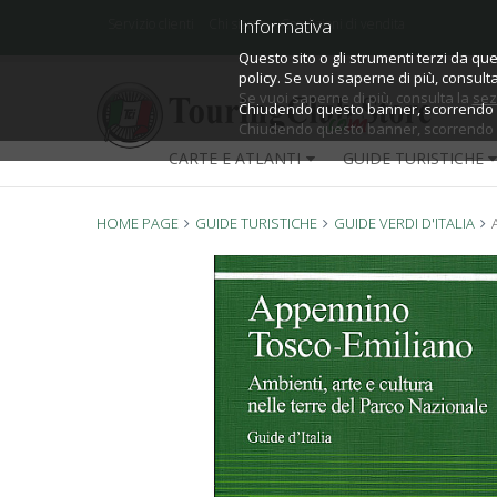
Informativa
Informativa
Servizio clienti
Chi siamo
Condizioni di vendita
Questo sito o gli strumenti terzi da que
Questo sito o gli strumenti terzi da que
policy.
policy. Se vuoi saperne di più, consult
Se vuoi saperne di più, consulta la
sez
Chiudendo questo banner, scorrendo qu
Chiudendo questo banner, scorrendo qu
CARTE E ATLANTI
GUIDE TURISTICHE
HOME PAGE
GUIDE TURISTICHE
GUIDE VERDI D'ITALIA