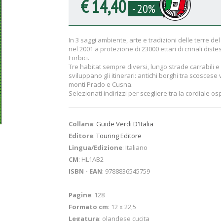
€ 14,40
- 20%
In 3 saggi ambiente, arte e tradizioni delle terre d
nel 2001 a protezione di 23000 ettari di crinali diste
Forbici.
Tre habitat sempre diversi, lungo strade carrabili e s
sviluppano gli itinerari: antichi borghi tra scoscese
monti Prado e Cusna.
Selezionati indirizzi per scegliere tra la cordiale osp
Collana
:
Guide Verdi D'Italia
Editore
:
Touring Editore
Lingua/Edizione
: Italiano
CM
: HL1AB2
ISBN - EAN
: 9788836545759
Pagine
: 128
Formato cm
: 12 x 22,5
Legatura
: olandese cucita