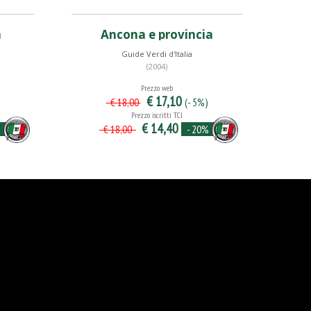
a
Ancona e provincia
Guide Verdi d'Italia
(2004)
Prezzo web
€ 17,10
(- 5%)
€ 18,00
Prezzo iscritti TCI
€ 14,40
%
- 20%
€ 18,00