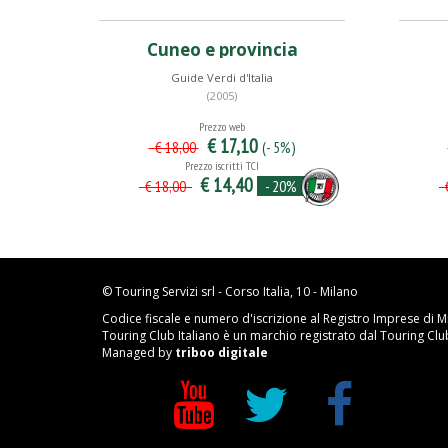
Cuneo e provincia
Guide Verdi d'Italia
(2005)
Prezzo web
€ 17,10
(- 5%)
€ 18,00
Prezzo iscritti TCI
€ 14,40
- 20%
€ 18,00
€
© Touring Servizi srl - Corso Italia, 10 - Milano
Codice fiscale e numero d'iscrizione al Registro Imprese di M
Touring Club Italiano è un marchio registrato dal Touring Club 
Managed by
triboo digitale