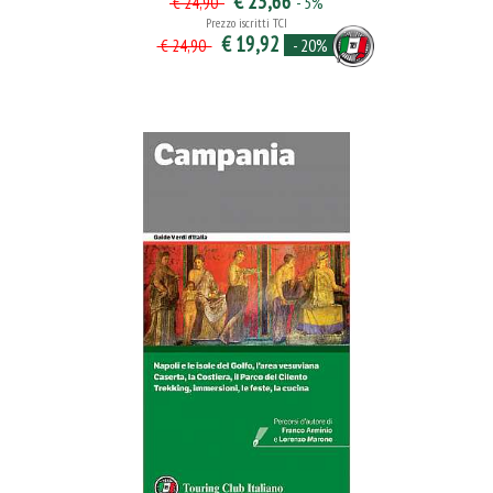
€ 23,66
- 5%
€ 24,90
Prezzo iscritti TCI
€ 19,92
- 20%
€ 24,90