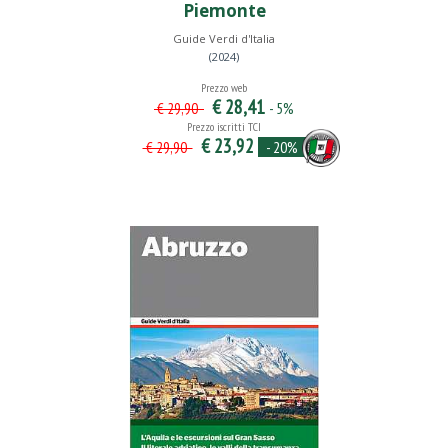
Piemonte
Guide Verdi d'Italia
(2024)
Prezzo web
€ 28,41
- 5%
€ 29,90
Prezzo iscritti TCI
€ 23,92
- 20%
€ 29,90