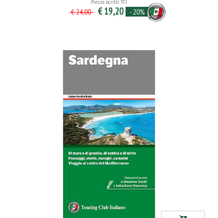
Prezzo iscritti TCI
€ 19,20
- 20%
€ 24,00