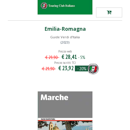
Emilia-Romagna
Guide Verdi d'Italia
(2023)
Prezzo web
€ 28,41
- 5%
€ 29,90
Prezzo iscritti TCI
€ 23,92
- 20%
€ 29,90