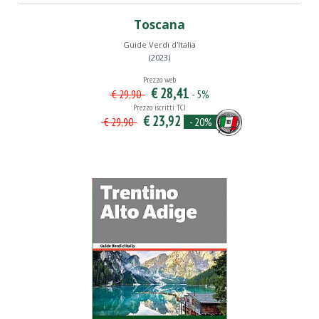
Toscana
Guide Verdi d'Italia
(2023)
Prezzo web
€ 28,41
- 5%
€ 29,90
Prezzo iscritti TCI
€ 23,92
- 20%
€ 29,90