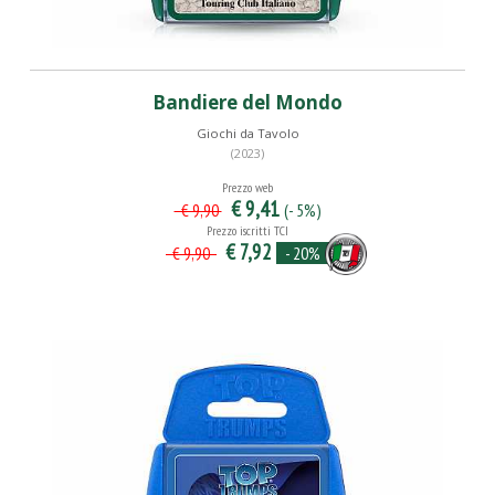
Bandiere del Mondo
Giochi da Tavolo
(2023)
Prezzo web
€ 9,41
(- 5%)
€ 9,90
Prezzo iscritti TCI
€ 7,92
- 20%
€ 9,90