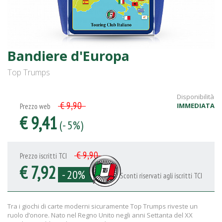
Bandiere d'Europa
Top Trumps
Disponibilità
€ 9,90
IMMEDIATA
Prezzo web
€ 9,41
(- 5%)
€ 9,90
Prezzo iscritti TCI
€ 7,92
- 20%
Sconti riservati agli iscritti TCI
Tra i giochi di carte moderni sicuramente Top Trumps riveste un
ruolo d’onore. Nato nel Regno Unito negli anni Settanta del XX