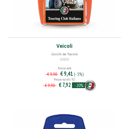
Veicoli
Giochi da Tavolo
(2023)
Prezzo web
€ 9,41
(- 5%)
€ 9,90
Prezzo iscritti TCI
€ 7,92
- 20%
€ 9,90