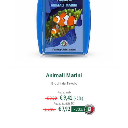
Animali Marini
Giochi da Tavolo
Prezzo web
€ 9,41
(- 5%)
€ 9,90
Prezzo iscritti TCI
€ 7,92
- 20%
€ 9,90