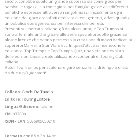
secolo, conobbe subito un grande successo sia come gioco per
bambini e ragazzi, sia come gioco per famiglie grazie alle differenti
tematiche espresse attraverso i singoli mazzi. Inizialmente ogni
edizione del gioco era infatti dedicata a temi generici, adatti quindi a
un pubblico eterogeneo, sia per interessi che per età.
Presenti sul mercato italiano già da alcuni anni, le Top Trumps si
sono affermate anche grazie alle serie speciali prodotte grazie ad
alcune licenze che hanno permesso la creazione di mazzi dedicati ai
supereroi Marvel, a Star Wars ecc. In quest’ottica si inseriscono le
edizioni di Top Trumps e Top Trumps Quiz, una versione evoluta
delle edizioni base, create utilizzando i contenuti di Touring Club
Italiano.
9 titoli Top Trumps per scatenare gare senza limiti di tempo e di età
tra due o più giocatori!
Collana
:
Giochi Da Tavolo
Editore
:
Touring Editore
Lingua/Edizione
: Italiano
CM
: h3700a
ISBN - EAN
: 5036905050210
Formato cm
: 8,5 x 2 x 14 cm