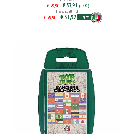
€ 37,91
(- 5%)
€ 39,90
Prezzo iscritti TCI
€ 31,92
- 20%
€ 39,90