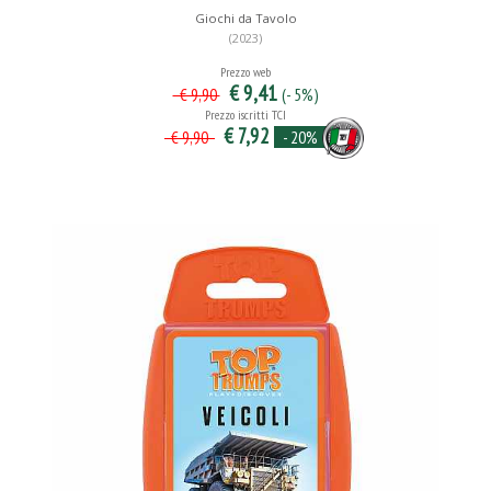
Giochi da Tavolo
(2023)
Prezzo web
€ 9,41
(- 5%)
€ 9,90
Prezzo iscritti TCI
€ 7,92
- 20%
€ 9,90