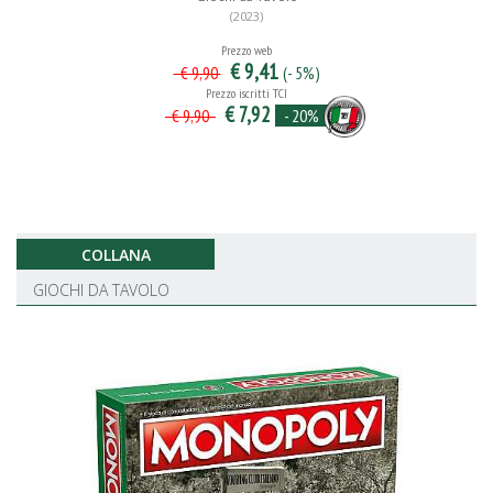
(2023)
Prezzo web
€ 9,41
(- 5%)
€ 9,90
Prezzo iscritti TCI
€ 7,92
- 20%
€ 9,90
COLLANA
GIOCHI DA TAVOLO