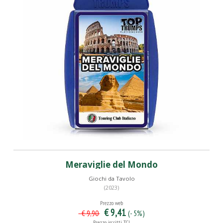
Meraviglie del Mondo
Giochi da Tavolo
(2023)
Prezzo web
€ 9,41
(- 5%)
€ 9,90
Prezzo iscritti TCI