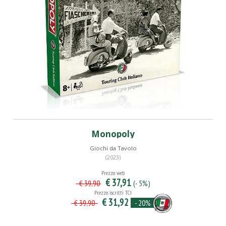
Monopoly
Giochi da Tavolo
(2023)
Prezzo web
€ 37,91
(- 5%)
€ 39,90
Prezzo iscritti TCI
€ 31,92
- 20%
€ 39,90