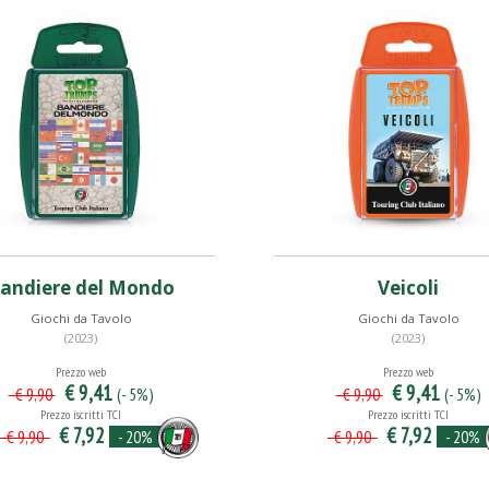
andiere del Mondo
Veicoli
Giochi da Tavolo
Giochi da Tavolo
(2023)
(2023)
Prezzo web
Prezzo web
€ 9,41
€ 9,41
(- 5%)
(- 5%)
€ 9,90
€ 9,90
Prezzo iscritti TCI
Prezzo iscritti TCI
€ 7,92
€ 7,92
- 20%
- 20%
€ 9,90
€ 9,90