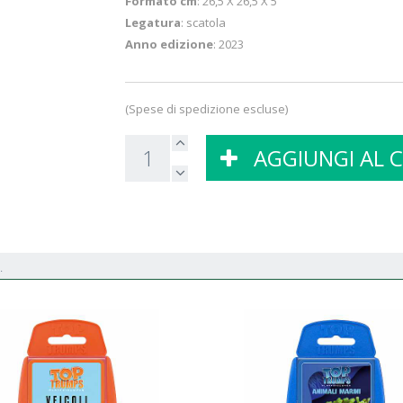
Formato cm
: 26,5 X 26,5 X 5
Legatura
: scatola
Anno edizione
: 2023
(Spese di spedizione escluse)
AGGIUNGI AL 
.