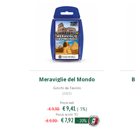
Meraviglie del Mondo
B
Giochi da Tavolo
(2023)
Prezzo web
€ 9,41
(- 5%)
€ 9,90
Prezzo iscritti TCI
€ 7,92
- 20%
€ 9,90