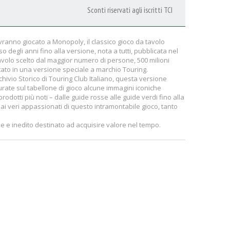
Sconti riservati agli iscritti TCI
anno giocato a Monopoly, il classico gioco da tavolo
so degli anni fino alla versione, nota a tutti, pubblicata nel
tavolo scelto dal maggior numero di persone, 500 milioni
tato in una versione speciale a marchio Touring.
hivio Storico di Touring Club Italiano, questa versione
rate sul tabellone di gioco alcune immagini iconiche
rodotti più noti – dalle guide rosse alle guide verdi fino alla
 ai veri appassionati di questo intramontabile gioco, tanto
le e inedito destinato ad acquisire valore nel tempo.