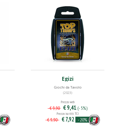
Egizi
Giochi da Tavolo
(2023)
Prezzo web
€ 9,41
(- 5%)
€ 9,90
Prezzo iscritti TCI
€ 7,92
- 20%
€ 9,90