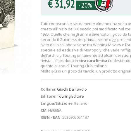
€ 31,92
- 20%
Tutti conoscono e sicuramente almeno una volta avr
creato all’inizio del XX secolo poi modificato nel cor
1935. Quello che negli anni è diventato il gioco da 
secondo il Guinness dei primati, viene oggi presen
Nato dalla collaborazione tra Winning Movies e l’Arc
speciale ed esclusiva di Monopoly, che vede raffigu
dell’archivio Touring unitamente ad alcuni dei suoi p
rivista – è prodotto in
tiratura limitata
, destinato
quanto ai soci di Touring Club Italiano.
Molto più di un gioco da tavolo, un prodotto origina
Collana
:
Giochi Da Tavolo
Editore
:
Touring Editore
Lingua/Edizione
: Italiano
CM
: H3698A
ISBN - EAN
: 5036905051187