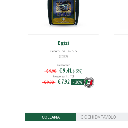
Egizi
Giochi da Tavolo
(2023)
Prezzo web
€ 9,41
(- 5%)
€ 9,90
Prezzo iscritti TCI
€ 7,92
- 20%
€ 9,90
COLLANA
GIOCHI DA TAVOLO