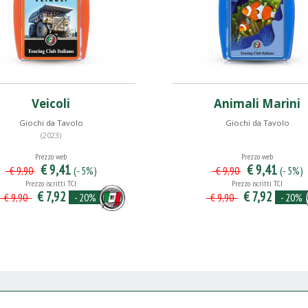
Veicoli
Animali Marini
Giochi da Tavolo
Giochi da Tavolo
(2023)
Prezzo web
Prezzo web
€ 9,41
€ 9,41
(- 5%)
(- 5%)
€ 9,90
€ 9,90
Prezzo iscritti TCI
Prezzo iscritti TCI
€ 7,92
€ 7,92
- 20%
- 20%
€ 9,90
€ 9,90