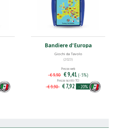
Bandiere d'Europa
Giochi da Tavolo
(2023)
Prezzo web
€ 9,41
(- 5%)
€ 9,90
Prezzo iscritti TCI
€ 7,92
- 20%
€ 9,90