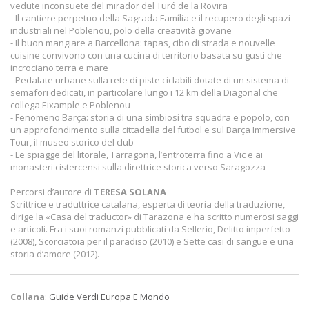
vedute inconsuete del mirador del Turó de la Rovira
- Il cantiere perpetuo della Sagrada Família e il recupero degli spazi
industriali nel Poblenou, polo della creatività giovane
- Il buon mangiare a Barcellona: tapas, cibo di strada e nouvelle
cuisine convivono con una cucina di territorio basata su gusti che
incrociano terra e mare
- Pedalate urbane sulla rete di piste ciclabili dotate di un sistema di
semafori dedicati, in particolare lungo i 12 km della Diagonal che
collega Eixample e Poblenou
- Fenomeno Barça: storia di una simbiosi tra squadra e popolo, con
un approfondimento sulla cittadella del futbol e sul Barça Immersive
Tour, il museo storico del club
- Le spiagge del litorale, Tarragona, l’entroterra fino a Vic e ai
monasteri cistercensi sulla direttrice storica verso Saragozza
Percorsi d’autore di
TERESA SOLANA
Scrittrice e traduttrice catalana, esperta di teoria della traduzione,
dirige la «Casa del traductor» di Tarazona e ha scritto numerosi saggi
e articoli. Fra i suoi romanzi pubblicati da Sellerio, Delitto imperfetto
(2008), Scorciatoia per il paradiso (2010) e Sette casi di sangue e una
storia d’amore (2012).
Collana
:
Guide Verdi Europa E Mondo