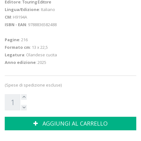
Editore
:
Touring Editore
Lingua/Edizione
: Italiano
CM
: H9194A
ISBN - EAN
: 9788836582488
Pagine
: 216
Formato cm
: 13 x 22,5
Legatura
: Olandese cucita
Anno edizione
: 2025
(Spese di spedizione escluse)
AGGIUNGI AL CARRELLO