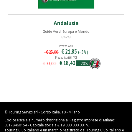
Andalusia
Guide Verdi Europa e Mondo
(2024)
Prezzo web
€ 21,85
(- 5%)
€ 23,00
Prezzo iscritti TCI
€ 18,40
- 20%
€ 23,00
© Touring Servizi srl - Corso Italia, 10 - Milano
Codice fiscale e numero d'iscrizione al Registro Imprese di Milano:
03178460154 - Capitale sociale € 19.000.000,00 i.v.
Touring Club Italiano è un marchio registrato dal Touring Club Italiano e