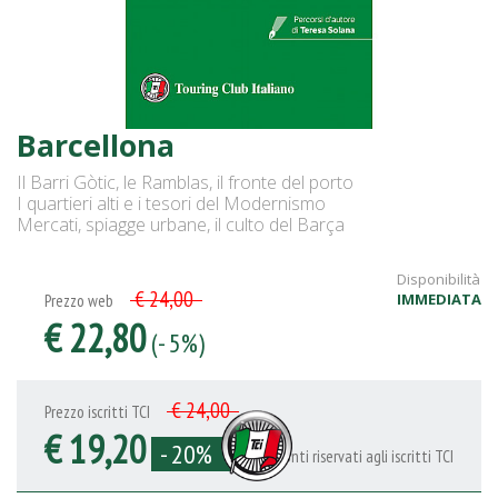
Barcellona
Il Barri Gòtic, le Ramblas, il fronte del porto
I quartieri alti e i tesori del Modernismo
Mercati, spiagge urbane, il culto del Barça
Disponibilità
€ 24,00
IMMEDIATA
Prezzo web
€ 22,80
(- 5%)
€ 24,00
Prezzo iscritti TCI
€ 19,20
- 20%
Sconti riservati agli iscritti TCI