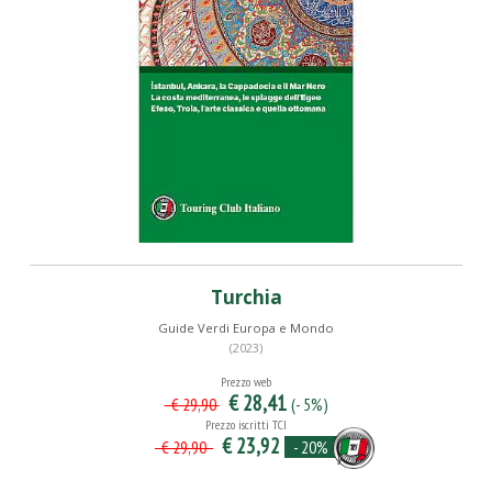
Turchia
Guide Verdi Europa e Mondo
(2023)
Prezzo web
€ 28,41
(- 5%)
€ 29,90
Prezzo iscritti TCI
€ 23,92
- 20%
€ 29,90