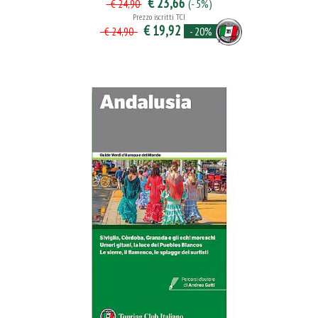
€ 23,66
(- 5%)
€ 24,90
Prezzo iscritti TCI
€ 19,92
- 20%
€ 24,90