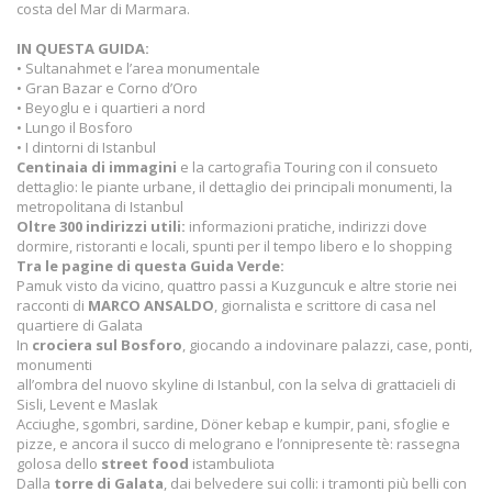
costa del Mar di Marmara.
IN QUESTA GUIDA:
• Sultanahmet e l’area monumentale
• Gran Bazar e Corno d’Oro
• Beyoglu e i quartieri a nord
• Lungo il Bosforo
• I dintorni di Istanbul
Centinaia di immagini
e la cartografia Touring con il consueto
dettaglio: le piante urbane, il dettaglio dei principali monumenti, la
metropolitana di Istanbul
Oltre 300 indirizzi utili:
informazioni pratiche, indirizzi dove
dormire, ristoranti e locali, spunti per il tempo libero e lo shopping
Tra le pagine di questa Guida Verde:
Pamuk visto da vicino, quattro passi a Kuzguncuk e altre storie nei
racconti di
MARCO ANSALDO
, giornalista e scrittore di casa nel
quartiere di Galata
In
crociera sul Bosforo
, giocando a indovinare palazzi, case, ponti,
monumenti
all’ombra del nuovo skyline di Istanbul, con la selva di grattacieli di
Sisli, Levent e Maslak
Acciughe, sgombri, sardine, Döner kebap e kumpir, pani, sfoglie e
pizze, e ancora il succo di melograno e l’onnipresente tè: rassegna
golosa dello
street food
istambuliota
Dalla
torre di Galata
, dai belvedere sui colli: i tramonti più belli con