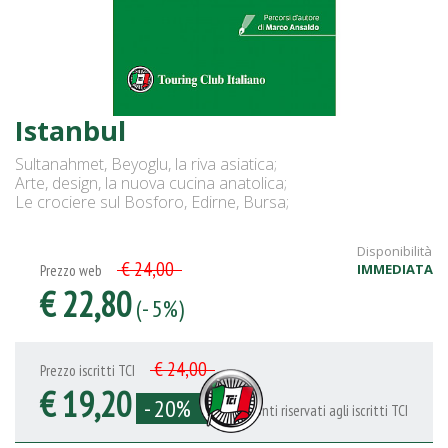
Istanbul
Sultanahmet, Beyoglu, la riva asiatica;
Arte, design, la nuova cucina anatolica;
Le crociere sul Bosforo, Edirne, Bursa;
Disponibilità
€ 24,00
IMMEDIATA
Prezzo web
€ 22,80
(- 5%)
€ 24,00
Prezzo iscritti TCI
€ 19,20
- 20%
Sconti riservati agli iscritti TCI