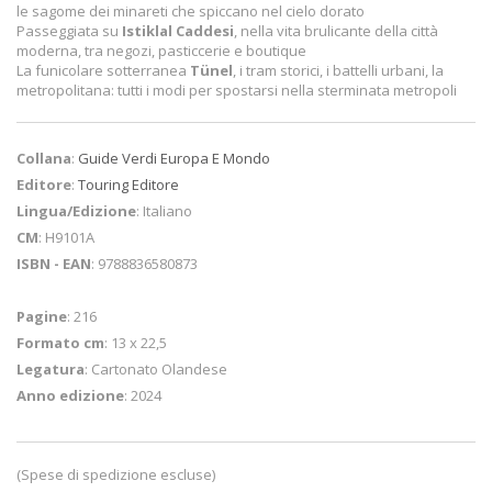
le sagome dei minareti che spiccano nel cielo dorato
Passeggiata su
Istiklal Caddesi
, nella vita brulicante della città
moderna, tra negozi, pasticcerie e boutique
La funicolare sotterranea
Tünel
, i tram storici, i battelli urbani, la
metropolitana: tutti i modi per spostarsi nella sterminata metropoli
Collana
:
Guide Verdi Europa E Mondo
Editore
:
Touring Editore
Lingua/Edizione
: Italiano
CM
: H9101A
ISBN - EAN
: 9788836580873
Pagine
: 216
Formato cm
: 13 x 22,5
Legatura
: Cartonato Olandese
Anno edizione
: 2024
(Spese di spedizione escluse)