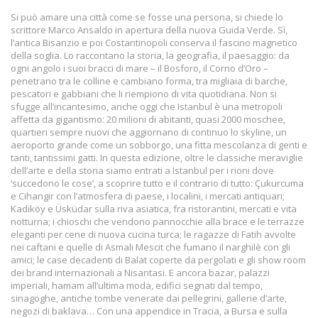
Si può amare una città come se fosse una persona, si chiede lo
scrittore Marco Ansaldo in apertura della nuova Guida Verde. Sì,
l’antica Bisanzio e poi Costantinopoli conserva il fascino magnetico
della soglia. Lo raccontano la storia, la geografia, il paesaggio: da
ogni angolo i suoi bracci di mare – il Bosforo, il Corno d’Oro –
penetrano tra le colline e cambiano forma, tra migliaia di barche,
pescatori e gabbiani che li riempiono di vita quotidiana. Non si
sfugge all’incantesimo, anche oggi che Istanbul è una metropoli
affetta da gigantismo: 20 milioni di abitanti, quasi 2000 moschee,
quartieri sempre nuovi che aggiornano di continuo lo skyline, un
aeroporto grande come un sobborgo, una fitta mescolanza di genti e
tanti, tantissimi gatti. In questa edizione, oltre le classiche meraviglie
dell’arte e della storia siamo entrati a Istanbul per i rioni dove
‘succedono le cose’, a scoprire tutto e il contrario di tutto: Çukurcuma
e Cihangir con l’atmosfera di paese, i localini, i mercati antiquari;
Kadiköy e Üsküdar sulla riva asiatica, fra ristorantini, mercati e vita
notturna; i chioschi che vendono pannocchie alla brace e le terrazze
eleganti per cene di nuova cucina turca; le ragazze di Fatih avvolte
nei caftani e quelle di Asmali Mescit che fumano il narghilè con gli
amici; le case decadenti di Balat coperte da pergolati e gli show room
dei brand internazionali a Nisantasi. E ancora bazar, palazzi
imperiali, hamam all’ultima moda, edifici segnati dal tempo,
sinagoghe, antiche tombe venerate dai pellegrini, gallerie d’arte,
negozi di baklava… Con una appendice in Tracia, a Bursa e sulla