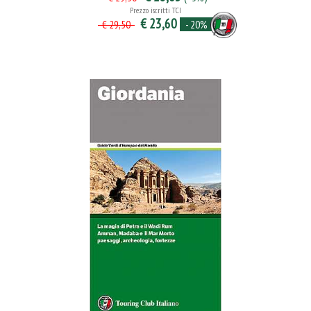
Prezzo iscritti TCI
€ 23,60
- 20%
€ 29,50