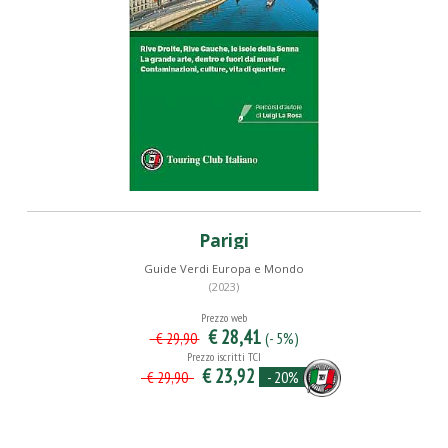
Parigi
Guide Verdi Europa e Mondo
(2023)
Prezzo web
€ 28,41
(- 5%)
€ 29,90
Prezzo iscritti TCI
€ 23,92
- 20%
€ 29,90