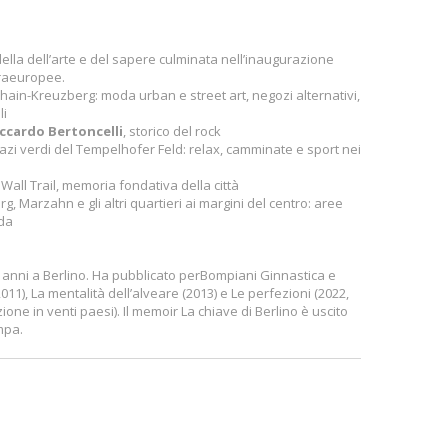
ella dell’arte e del sapere culminata nell’inaugurazione
traeuropee.
chshain-Kreuzberg: moda urban e street art, negozi alternativi,
li
iccardo Bertoncelli
, storico del rock
azi verdi del Tempelhofer Feld: relax, camminate e sport nei
 Wall Trail, memoria fondativa della città
arzahn e gli altri quartieri ai margini del centro: aree
ada
i anni a Berlino. Ha pubblicato perBompiani Ginnastica e
11), La mentalità dell’alveare (2013) e Le perfezioni (2022,
one in venti paesi). Il memoir La chiave di Berlino è uscito
mpa.