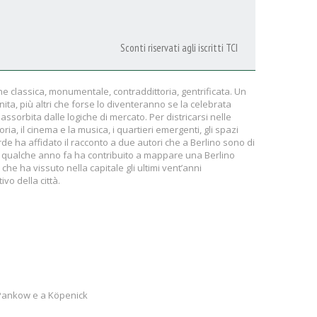
Sconti riservati agli iscritti TCI
e classica, monumentale, contraddittoria, gentrificata. Un
ita, più altri che forse lo diventeranno se la celebrata
ssorbita dalle logiche di mercato. Per districarsi nelle
ria, il cinema e la musica, i quartieri emergenti, gli spazi
rde ha affidato il racconto a due autori che a Berlino sono di
e qualche anno fa ha contribuito a mappare una Berlino
e che ha vissuto nella capitale gli ultimi vent’anni
vo della città.
a Pankow e a Köpenick