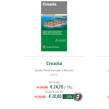
Croazia
Guide Verdi Europa e Mondo
(2025)
Prezzo web
€ 24,70
(- 5%)
€ 26,00
Prezzo iscritti TCI
€ 20,80
- 20%
€ 26,00
€