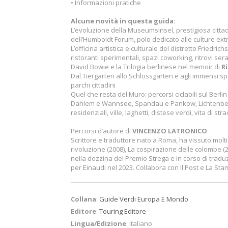
• Informazioni pratiche
Alcune novità in questa guida:
L’evoluzione della Museumsinsel, prestigiosa cittad
dell’Humboldt Forum, polo dedicato alle culture ex
L’officina artistica e culturale del distretto Friedri
ristoranti sperimentali, spazi coworking, ritrovi sera
David Bowie e la Trilogia berlinese nel memoir di
R
Dal Tiergarten allo Schlossgarten e agli immensi sp
parchi cittadini
Quel che resta del Muro: percorsi ciclabili sul Berlin
Dahlem e Wannsee, Spandau e Pankow, Lichtenberg, M
residenziali, ville, laghetti, distese verdi, vita di str
Percorsi d’autore di
VINCENZO LATRONICO
Scrittore e traduttore nato a Roma, ha vissuto molt
rivoluzione (2008), La cospirazione delle colombe (20
nella dozzina del Premio Strega e in corso di traduzi
per Einaudi nel 2023. Collabora con Il Post e La Sta
Collana
:
Guide Verdi Europa E Mondo
Editore
:
Touring Editore
Lingua/Edizione
: Italiano