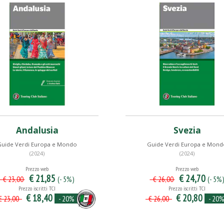
Andalusia
Svezia
Guide Verdi Europa e Mondo
Guide Verdi Europa e Mond
(2024)
(2024)
Prezzo web
Prezzo web
€ 21,85
€ 24,70
(- 5%)
(- 5%
€ 23,00
€ 26,00
Prezzo iscritti TCI
Prezzo iscritti TCI
€ 18,40
€ 20,80
- 20%
- 20
 23,00
€ 26,00