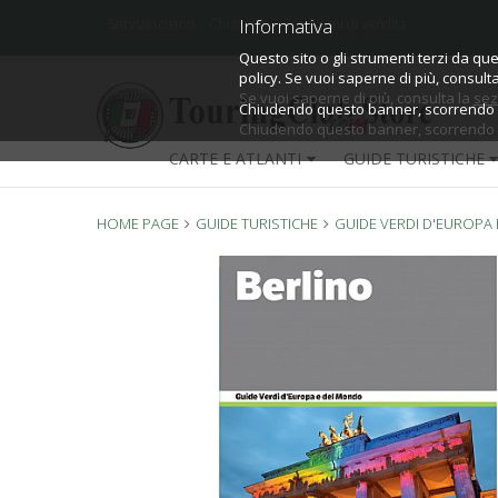
Informativa
Informativa
Servizio clienti
Chi siamo
Condizioni di vendita
Questo sito o gli strumenti terzi da que
Questo sito o gli strumenti terzi da que
policy.
policy. Se vuoi saperne di più, consult
Se vuoi saperne di più, consulta la
sez
Chiudendo questo banner, scorrendo qu
Chiudendo questo banner, scorrendo qu
CARTE E ATLANTI
GUIDE TURISTICHE
HOME PAGE
GUIDE TURISTICHE
GUIDE VERDI D'EUROPA