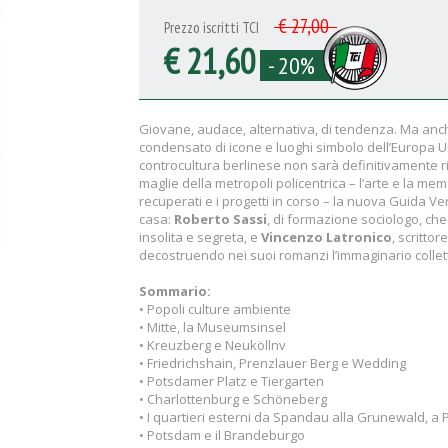
€ 27,00
Prezzo iscritti TCI
€ 21,60
- 20%
Giovane, audace, alternativa, di tendenza. Ma anch
condensato di icone e luoghi simbolo dell’Europa Un
controcultura berlinese non sarà definitivamente ria
maglie della metropoli policentrica – l’arte e la memo
recuperati e i progetti in corso – la nuova Guida Ve
casa:
Roberto Sassi
, di formazione sociologo, ch
insolita e segreta, e
Vincenzo Latronico
, scrittor
decostruendo nei suoi romanzi l’immaginario colletti
Sommario:
• Popoli culture ambiente
• Mitte, la Museumsinsel
• Kreuzberg e Neuköllnv
• Friedrichshain, Prenzlauer Berg e Wedding
• Potsdamer Platz e Tiergarten
• Charlottenburg e Schöneberg
• I quartieri esterni da Spandau alla Grunewald, 
• Potsdam e il Brandeburgo