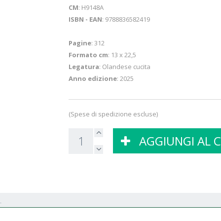
CM
: H9148A
ISBN - EAN
: 9788836582419
Pagine
: 312
Formato cm
: 13 x 22,5
Legatura
: Olandese cucita
Anno edizione
: 2025
(Spese di spedizione escluse)
AGGIUNGI AL 
.