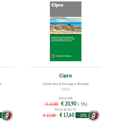
Cipro
o
Guide Verdi Europa e Mondo
(2023)
Prezzo web
€ 20,90
)
(- 5%)
€ 22,00
Prezzo iscritti TCI
€ 17,60
%
- 20%
€ 22,00