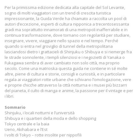
Per la primissima edizione dedicata alla capitale del Sol Levante,
sogno di molti viaggiatori con un trend di crescita turistica
impressionante, la Guida Verde ha chiamato a raccolta un pool di
autori d’eccezione, esperti di cultura nipponica a trecentosessanta
gradi ma soprattutto innamorati di una metropoli inafferrabile e in
continua trasformazione, dove tornano con regolarità per studiare,
insegnare, vivere, viaggiare nello spazio e nel tempo. Perché
quando si entra nel groviglio di tunnel della metropolitana
lasciandosi dietro i grattacieli di Shinjuku o Shibuya e si riemerge fra
le strade sonnolente, i templi silenziosi e i negozietti di Yanaka o
Fukagawa sembra di aver cambiato non solo città, ma proprio
secolo. Come una matrioska questa guida ne contiene in sé molte
altre, piene di cultura e storie, consigli e curiosità, e in particolare
regala ai viaggiatori rotte urbane che schivano l’omologazione, vere
e proprie chicche attraverso la città notturna e i musei più bizzarri
del pianeta, il culto di manga e anime, la passione per il vintage e per
i libri.
Sommario
Shinjuku, i locali notturni e l’università
Shibuya e i quartieri della moda e dello shopping
Tokyo centrale e la baia
Ueno, Akihabara e l’Est
I volti di Tokyo – rotte insolite per nippofili