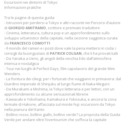
Escursioni nei dintorni di Tokyo
Informazioni pratiche
Tra le pagine di questa guida:
- Istruzioni per perdersi a Tokyo e altri racconti nei Percorsi d’autore
di
GIORGIO AMITRANO
, scrittore e premiato traduttore
- Cinema, letteratura, cultura pop e un approfondimento sullo
sviluppo urbanistico della capitale, nella sezione saggistica curata
da
FRANCESCO COMOTTI
- Il mondo del ramen e i posti dove vale la pena mettersi in coda: i
consigli da buongustaio di
PATRICK COLGAN
, che li ha provati tutti
- Da Yanaka a Ueno, gli angoli della vecchia Edo dall’atmosfera
intensa e nostalgica
- Tour nei luoghi di Perfect Days, film capolavoro del grande Wim
Wenders
- La fioritura dei ciliegi, per i fortunati che viaggiano in primavera: dal
Giardino imperiale di Shinjuku al lungo fiume di Naka-Meguro
- Da Murakami a Mishima, la Tokyo letteraria e per lettori, con un
approfondimento su alcune sensazionali librerie
- Kawasaki e Yokohama, Kamakura e Yokosuka, e ancora la zona
termale di Hakone, affacciata sul monte Fuji: escursioni da Tokyo
nella pianura del Kanto
- Bollino rosso, bollino giallo, bollino verde? La proposta della Guida
Verde per andare oltre l’overtourism che soffoca la capitale