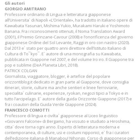
Gli autori
GIORGIO AMITRANO
Professore ordinario di Lingua e letteratura giapponese
all’Universita` di Napoli «L’Orientale», ha tradotto in italiano opere di
Kawabata Yasunari, Mishima Yukio, Murakami Haruki e Yoshimoto
Banana. Fra i riconoscimenti ottenuti, il Noma Translation Award
(2001), il Premio Grinzane-Cavour (2008) e l’onorificenza del governo
giapponese Ordine del Sol Levante, Raggi in oro con nastro (2020).
Dal 2013 e` stato per quattro anni direttore dell’Istituto Italiano di
Cultura di To¯kyo¯. E` autore di una monografia su Kawabata,
pubblicata in Giappone nel 2007, e del volume Iro iro. Il Giappone tra
pop e sublime (DeA Planeta Libri, 2018).
PATRICK COLGAN
Giornalista, viaggiatore, blogger, è artefice del popolare
orizzontiblog.it dedicato in gran parte al Giappone, dove consiglia
itinerari, storie, culture ma anche sentieri e linee ferroviarie,
specialita` culinarie, esperienze, ryokan, negozi tipici a Tokyo e in
tutto l’arcipelago. E` autore della guida Orizzonte Giappone (2017) e
fra i coautori della Guida Verde Giappone (2024).
FRANCESCO COMOTTI
Professore di lingua e civilta` giapponese al Liceo linguistico
«Giovanni Falcone» di Bergamo, ha vissuto e studiato a Hiroshima,
citta` dove torna ogni anno. Esperto di letteratura moderna e
contemporanea, di culture, usi e costumi nipponici, e` fra i curatori
dell’edizione italiana di Manabou! Nihongo. Corso di giapponese per