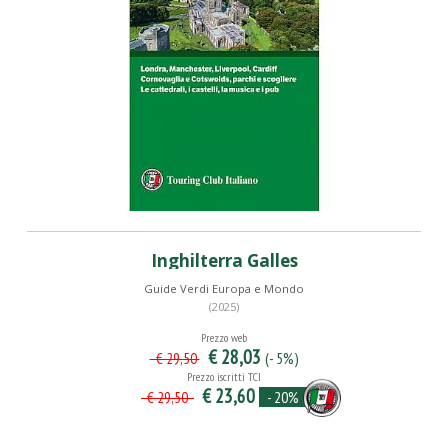
Inghilterra Galles
Guide Verdi Europa e Mondo
(2025)
Prezzo web
€ 28,03
(- 5%)
€ 29,50
Prezzo iscritti TCI
€ 23,60
- 20%
€ 29,50