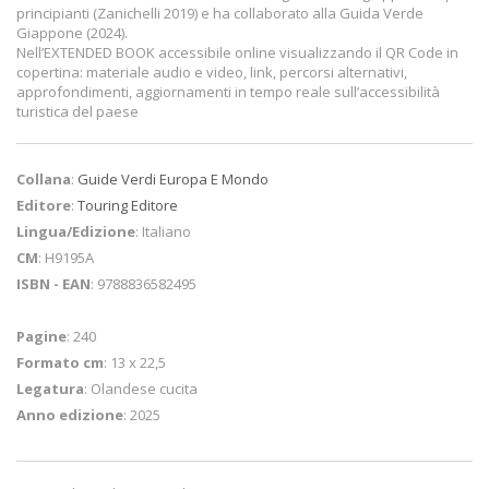
principianti (Zanichelli 2019) e ha collaborato alla Guida Verde
Giappone (2024).
Nell’EXTENDED BOOK accessibile online visualizzando il QR Code in
copertina: materiale audio e video, link, percorsi alternativi,
approfondimenti, aggiornamenti in tempo reale sull’accessibilità
turistica del paese
Collana
:
Guide Verdi Europa E Mondo
Editore
:
Touring Editore
Lingua/Edizione
: Italiano
CM
: H9195A
ISBN - EAN
: 9788836582495
Pagine
: 240
Formato cm
: 13 x 22,5
Legatura
: Olandese cucita
Anno edizione
: 2025