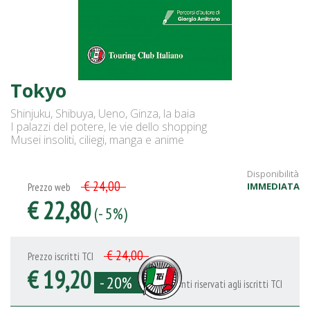
Tokyo
Shinjuku, Shibuya, Ueno, Ginza, la baia
I palazzi del potere, le vie dello shopping
Musei insoliti, ciliegi, manga e anime
Disponibilità
€ 24,00
IMMEDIATA
Prezzo web
€ 22,80
(- 5%)
€ 24,00
Prezzo iscritti TCI
€ 19,20
- 20%
Sconti riservati agli iscritti TCI