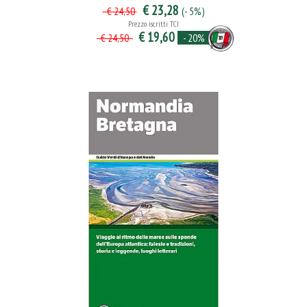
€ 23,28
(- 5%)
€ 24,50
Prezzo iscritti TCI
€ 19,60
- 20%
€ 24,50