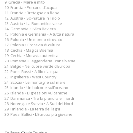
9. Grecia • Mare e mito
10. Francia • Percorsi d’acqua
11. Francia • Bretagna da fiaba
12. Austria • Sci-natura in Tirolo
13. Austria • La Romantikstrasse
14. Germania • L’Alta Baviera
15. Polonia e Germania • A tutta natura
16. Polonia • Un mondo ritrovato
17. Polonia • Crocevia di culture
18. Cechia • Magica Boemia
19. Cechia • Moravia autentica
20. Romania • Leggendaria Transilvania
21. Belgio • Nel cuore verde d’Europa
22. Paesi Bassi • A filo d’acqua
23. Inghilterra • West Country
24. Scozia • Le montagne sul mare
25. Irlanda • Un balcone sull’oceano
26. Islanda • Digressioni vulcaniche
27. Danimarca • Tra la pianura e i fiordi
28. Norvegia e Svezia • A Sud del Nord
29. Finlandia • La terra dei laghi
30. Paesi Baltici • L’Europa più giovane
Collana
:
Guide Touring