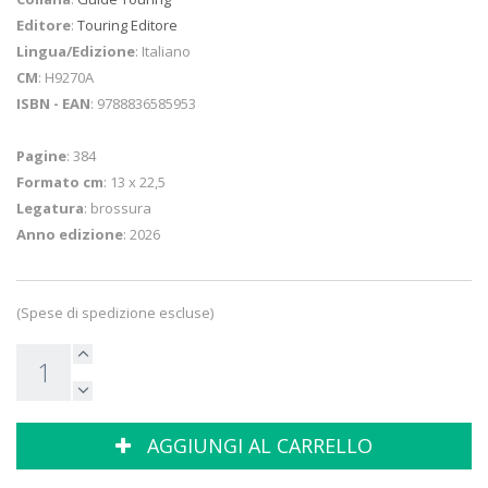
Editore
:
Touring Editore
Lingua/Edizione
: Italiano
CM
: H9270A
ISBN - EAN
: 9788836585953
Pagine
: 384
Formato cm
: 13 x 22,5
Legatura
: brossura
Anno edizione
: 2026
(Spese di spedizione escluse)
AGGIUNGI AL CARRELLO