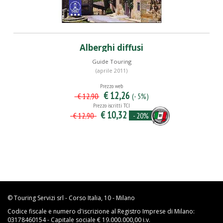
Alberghi diffusi
Guide Touring
(aprile 2011)
Prezzo web
€ 12,26
(- 5%)
€ 12,90
Prezzo iscritti TCI
€ 10,32
- 20%
€ 12,90
© Touring Servizi srl - Corso Italia, 10 - Milano
Codice fiscale e numero d'iscrizione al Registro Imprese di Milano:
03178460154 - Capitale sociale € 19.000.000,00 i.v.