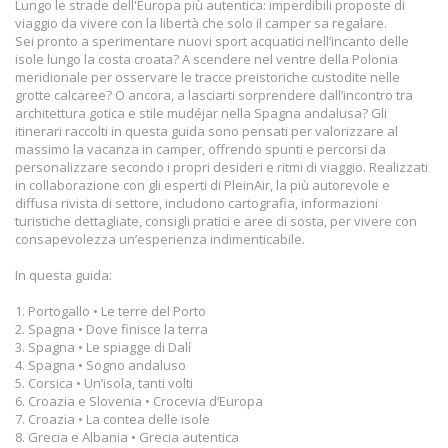
Lungo le strade dell'Europa più autentica: imperdibili proposte di
viaggio da vivere con la libertà che solo il camper sa regalare.
Sei pronto a sperimentare nuovi sport acquatici nell’incanto delle
isole lungo la costa croata? A scendere nel ventre della Polonia
meridionale per osservare le tracce preistoriche custodite nelle
grotte calcaree? O ancora, a lasciarti sorprendere dall’incontro tra
architettura gotica e stile mudéjar nella Spagna andalusa? Gli
itinerari raccolti in questa guida sono pensati per valorizzare al
massimo la vacanza in camper, offrendo spunti e percorsi da
personalizzare secondo i propri desideri e ritmi di viaggio. Realizzati
in collaborazione con gli esperti di PleinAir, la più autorevole e
diffusa rivista di settore, includono cartografia, informazioni
turistiche dettagliate, consigli pratici e aree di sosta, per vivere con
consapevolezza un’esperienza indimenticabile.
In questa guida:
1. Portogallo • Le terre del Porto
2. Spagna • Dove finisce la terra
3. Spagna • Le spiagge di Dalí
4. Spagna • Sogno andaluso
5. Corsica • Un’isola, tanti volti
6. Croazia e Slovenia • Crocevia d’Europa
7. Croazia • La contea delle isole
8. Grecia e Albania • Grecia autentica