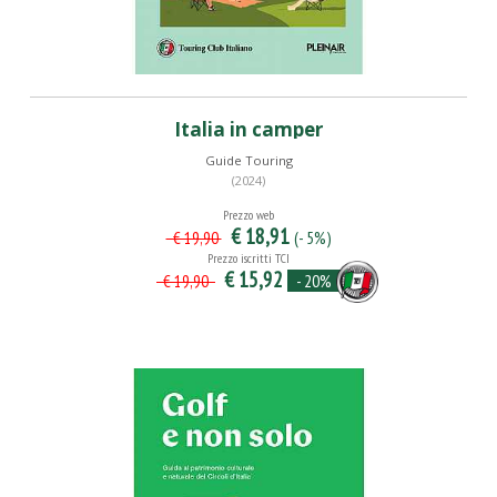
Italia in camper
Guide Touring
(2024)
Prezzo web
€ 18,91
(- 5%)
€ 19,90
Prezzo iscritti TCI
€ 15,92
- 20%
€ 19,90