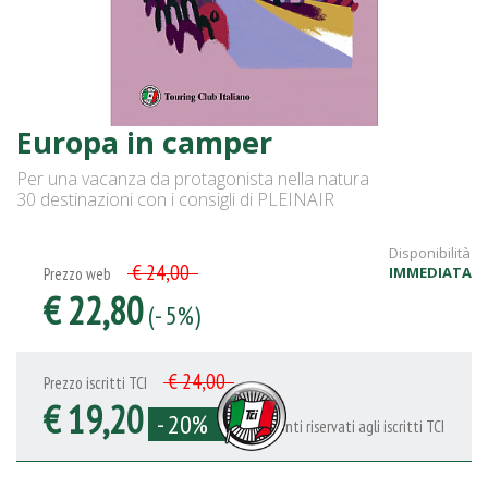
Europa in camper
Per una vacanza da protagonista nella natura
30 destinazioni con i consigli di PLEINAIR
Disponibilità
€ 24,00
IMMEDIATA
Prezzo web
€ 22,80
(- 5%)
€ 24,00
Prezzo iscritti TCI
€ 19,20
- 20%
Sconti riservati agli iscritti TCI