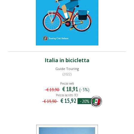
Italia in bicicletta
Guide Touring
(2022)
Prezzo web
€ 18,91
(- 5%)
€ 19,90
Prezzo iscritti TCI
€ 15,92
- 20%
€ 19,90