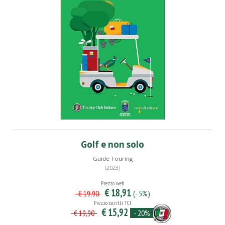
Golf e non solo
Guide Touring
(2023)
Prezzo web
€ 18,91
(- 5%)
€ 19,90
Prezzo iscritti TCI
€ 15,92
- 20%
€ 19,90