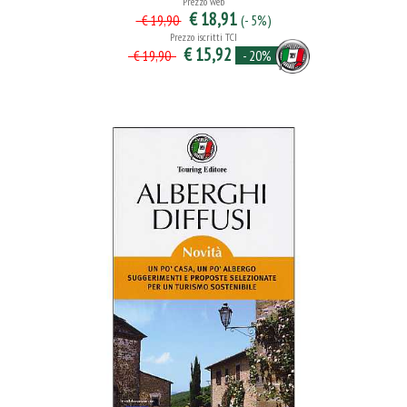
Prezzo web
€ 18,91
(- 5%)
€ 19,90
Prezzo iscritti TCI
€ 15,92
- 20%
€ 19,90