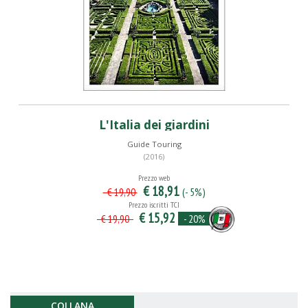
L'Italia dei giardini
Guide Touring
(2016)
Prezzo web
€ 18,91
(- 5%)
€ 19,90
Prezzo iscritti TCI
€ 15,92
- 20%
€ 19,90
COLLANA