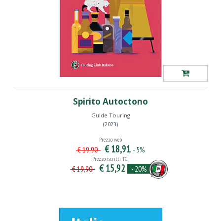
Spirito Autoctono
Guide Touring
(2023)
Prezzo web
€ 18,91
- 5%
€ 19,90
Prezzo iscritti TCI
€ 15,92
- 20%
€ 19,90