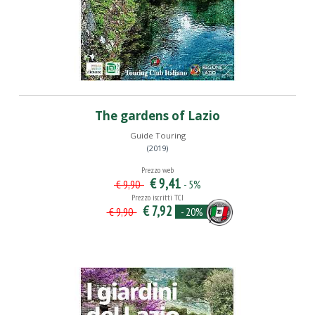
The gardens of Lazio
Guide Touring
(2019)
Prezzo web
€ 9,41
- 5%
€ 9,90
Prezzo iscritti TCI
€ 7,92
- 20%
€ 9,90