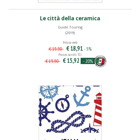
Le città della ceramica
Guide Touring
(2019)
Prezzo web
€ 18,91
- 5%
€ 19,90
Prezzo iscritti TCI
€ 15,92
- 20%
€ 19,90