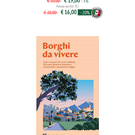
€ 19,00
- 5%
€ 20,00
Prezzo iscritti TCI
€ 16,00
- 20%
€ 20,00