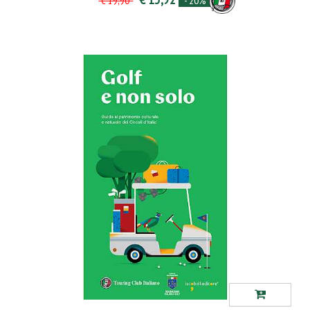
- 20%
€ 19,90