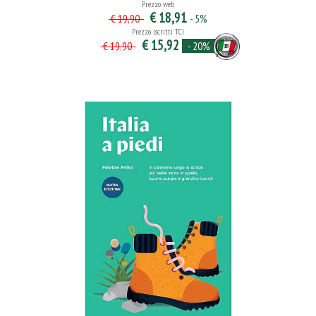
Prezzo web
€ 18,91
- 5%
€ 19,90
Prezzo iscritti TCI
€ 15,92
- 20%
€ 19,90