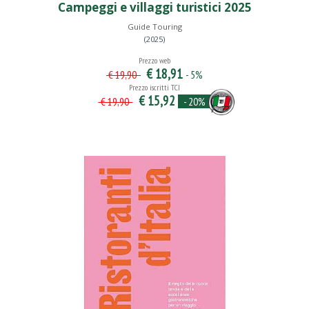
Campeggi e villaggi turistici 2025
Guide Touring
(2025)
Prezzo web
€ 18,91
- 5%
€ 19,90
Prezzo iscritti TCI
€ 15,92
- 20%
€ 19,90