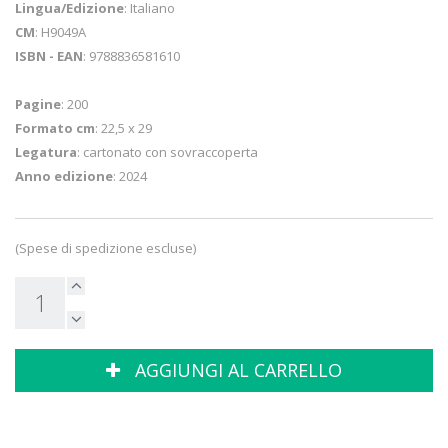
Lingua/Edizione
: Italiano
CM
: H9049A
ISBN - EAN
: 9788836581610
Pagine
: 200
Formato cm
: 22,5 x 29
Legatura
: cartonato con sovraccoperta
Anno edizione
: 2024
(Spese di spedizione escluse)
AGGIUNGI AL CARRELLO