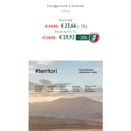
Divulgazione e illustrati
(2020)
Prezzo web
€ 23,66
(- 5%)
€ 24,90
Prezzo iscritti TCI
€ 19,92
- 20%
€ 24,90