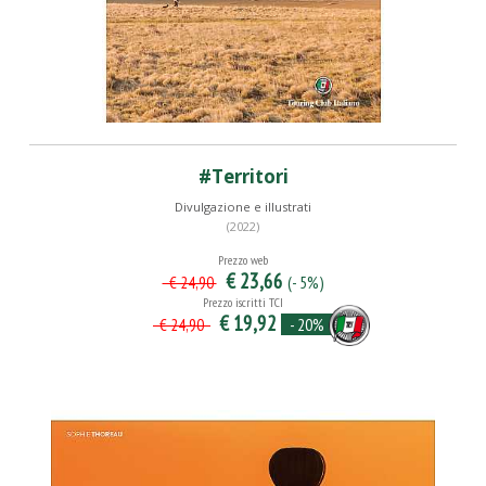
#Territori
Divulgazione e illustrati
(2022)
Prezzo web
€ 23,66
(- 5%)
€ 24,90
Prezzo iscritti TCI
€ 19,92
- 20%
€ 24,90