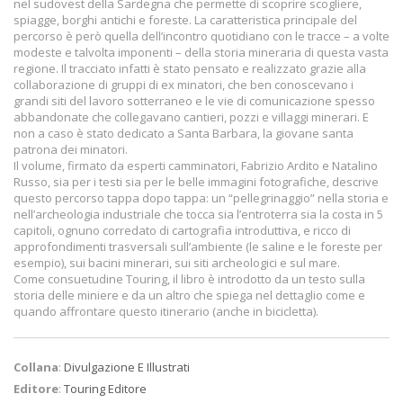
nel sudovest della Sardegna che permette di scoprire scogliere,
spiagge, borghi antichi e foreste. La caratteristica principale del
percorso è però quella dell’incontro quotidiano con le tracce – a volte
modeste e talvolta imponenti – della storia mineraria di questa vasta
regione. Il tracciato infatti è stato pensato e realizzato grazie alla
collaborazione di gruppi di ex minatori, che ben conoscevano i
grandi siti del lavoro sotterraneo e le vie di comunicazione spesso
abbandonate che collegavano cantieri, pozzi e villaggi minerari. E
non a caso è stato dedicato a Santa Barbara, la giovane santa
patrona dei minatori.
Il volume, firmato da esperti camminatori, Fabrizio Ardito e Natalino
Russo, sia per i testi sia per le belle immagini fotografiche, descrive
questo percorso tappa dopo tappa: un “pellegrinaggio” nella storia e
nell’archeologia industriale che tocca sia l’entroterra sia la costa in 5
capitoli, ognuno corredato di cartografia introduttiva, e ricco di
approfondimenti trasversali sull’ambiente (le saline e le foreste per
esempio), sui bacini minerari, sui siti archeologici e sul mare.
Come consuetudine Touring, il libro è introdotto da un testo sulla
storia delle miniere e da un altro che spiega nel dettaglio come e
quando affrontare questo itinerario (anche in bicicletta).
Collana
:
Divulgazione E Illustrati
Editore
:
Touring Editore