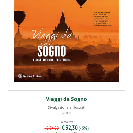
Viaggi da Sogno
Divulgazione e illustrati
(2015)
Prezzo web
€ 32,30
(- 5%)
€ 34,00