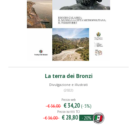
La terra dei Bronzi
Divulgazione e illustrati
(2022)
Prezzo web
€ 34,20
(- 5%)
€ 36,00
Prezzo iscritti TCI
€ 28,80
- 20%
€ 36,00