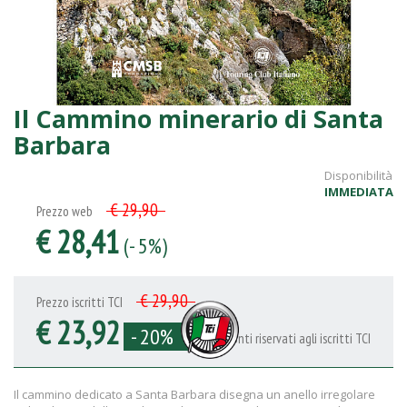
Il Cammino minerario di Santa
Barbara
Disponibilità
IMMEDIATA
€ 29,90
Prezzo web
€ 28,41
(- 5%)
€ 29,90
Prezzo iscritti TCI
€ 23,92
- 20%
Sconti riservati agli iscritti TCI
Il cammino dedicato a Santa Barbara disegna un anello irregolare