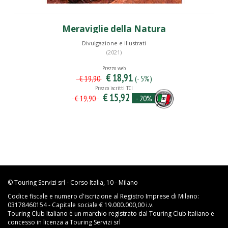
Meraviglie della Natura
Divulgazione e illustrati
(2021)
Prezzo web
€ 18,91
(- 5%)
€ 19,90
Prezzo iscritti TCI
€ 15,92
- 20%
€ 19,90
© Touring Servizi srl - Corso Italia, 10 - Milano
Codice fiscale e numero d'iscrizione al Registro Imprese di Milano:
03178460154 - Capitale sociale € 19.000.000,00 i.v.
Touring Club Italiano è un marchio registrato dal Touring Club Italiano e
concesso in licenza a Touring Servizi srl