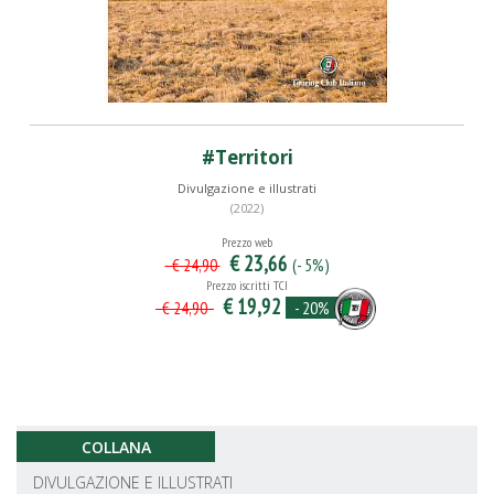
#Territori
Divulgazione e illustrati
(2022)
Prezzo web
€ 23,66
(- 5%)
€ 24,90
Prezzo iscritti TCI
€ 19,92
- 20%
€ 24,90
COLLANA
DIVULGAZIONE E ILLUSTRATI