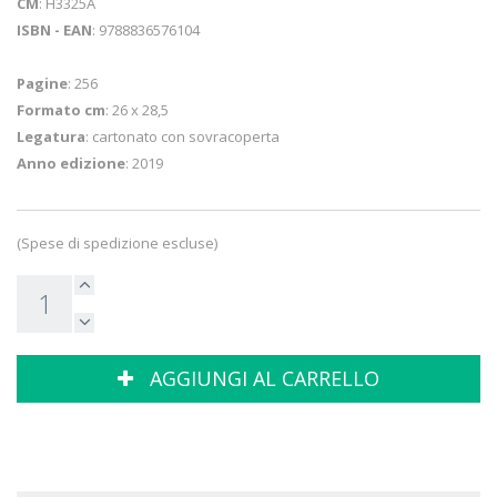
CM
: H3325A
ISBN - EAN
: 9788836576104
Pagine
: 256
Formato cm
: 26 x 28,5
Legatura
: cartonato con sovracoperta
Anno edizione
: 2019
(Spese di spedizione escluse)
AGGIUNGI AL CARRELLO