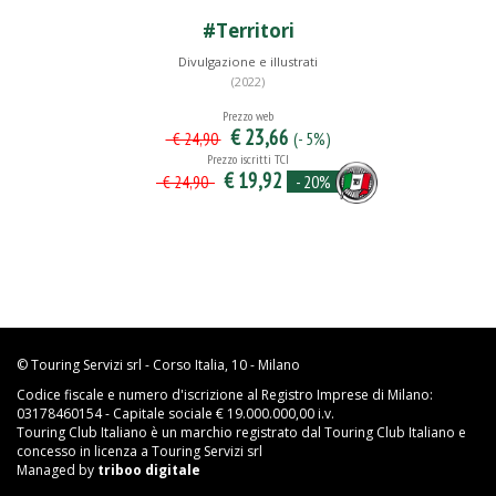
#Territori
Divulgazione e illustrati
(2022)
Prezzo web
€ 23,66
(- 5%)
€ 24,90
Prezzo iscritti TCI
€ 19,92
- 20%
€ 24,90
© Touring Servizi srl - Corso Italia, 10 - Milano
Codice fiscale e numero d'iscrizione al Registro Imprese di Milano:
03178460154 - Capitale sociale € 19.000.000,00 i.v.
Touring Club Italiano è un marchio registrato dal Touring Club Italiano e
concesso in licenza a Touring Servizi srl
Managed by
triboo digitale