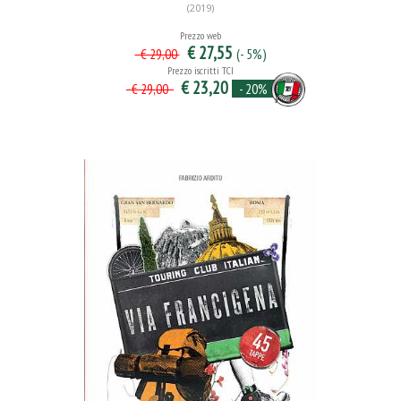
(2019)
Prezzo web
€ 27,55
(- 5%)
€ 29,00
Prezzo iscritti TCI
€ 23,20
- 20%
€ 29,00