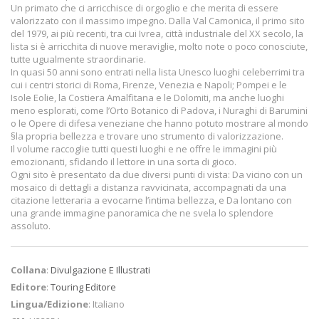
Un primato che ci arricchisce di orgoglio e che merita di essere
valorizzato con il massimo impegno. Dalla Val Camonica, il primo sito
del 1979, ai più recenti, tra cui Ivrea, città industriale del XX secolo, la
lista si è arricchita di nuove meraviglie, molto note o poco conosciute,
tutte ugualmente straordinarie.
In quasi 50 anni sono entrati nella lista Unesco luoghi celeberrimi tra
cui i centri storici di Roma, Firenze, Venezia e Napoli; Pompei e le
Isole Eolie, la Costiera Amalfitana e le Dolomiti, ma anche luoghi
meno esplorati, come l’Orto Botanico di Padova, i Nuraghi di Barumini
o le Opere di difesa veneziane che hanno potuto mostrare al mondo
§la propria bellezza e trovare uno strumento di valorizzazione.
Il volume raccoglie tutti questi luoghi e ne offre le immagini più
emozionanti, sfidando il lettore in una sorta di gioco.
Ogni sito è presentato da due diversi punti di vista: Da vicino con un
mosaico di dettagli a distanza ravvicinata, accompagnati da una
citazione letteraria a evocarne l’intima bellezza, e Da lontano con
una grande immagine panoramica che ne svela lo splendore
assoluto.
Collana
:
Divulgazione E Illustrati
Editore
:
Touring Editore
Lingua/Edizione
: Italiano