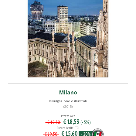
Milano
Divulgazione e illustrati
(2015)
Prezzo web
€ 18,53
(- 5%)
€ 19,50
Prezzo iscritti TCI
€ 15,60
- 20%
€ 19,50