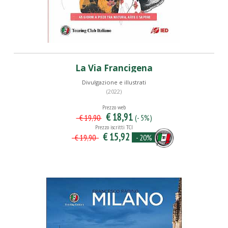
La Via Francigena
Divulgazione e illustrati
(2022)
Prezzo web
€ 18,91
(- 5%)
€ 19,90
Prezzo iscritti TCI
€ 15,92
- 20%
€ 19,90