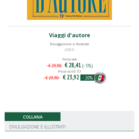
Viaggi d'autore
Divulgazione e illustrati
(2021)
Prezzo web
€ 28,41
(- 5%)
€ 29,90
Prezzo iscritti TCI
€ 23,92
- 20%
€ 29,90
COLLANA
DIVULGAZIONE E ILLUSTRATI