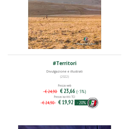
#Territori
Divulgazione e illustrati
(2022)
Prezzo web
€ 23,66
(- 5%)
€ 24,90
Prezzo iscritti TCI
€ 19,92
- 20%
€ 24,90