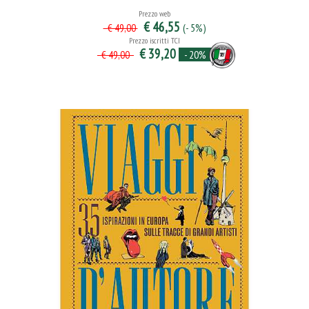
Prezzo web
€ 46,55
(- 5%)
€ 49,00
Prezzo iscritti TCI
€ 39,20
- 20%
€ 49,00