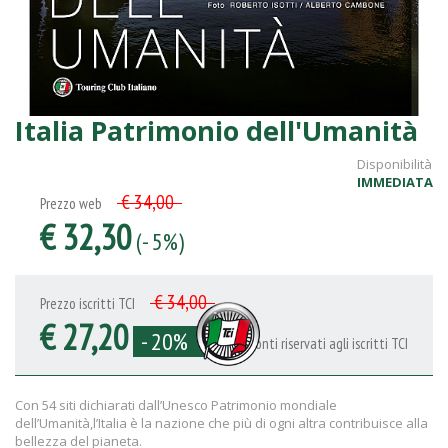
Italia Patrimonio dell'Umanità
Disponibilità
IMMEDIATA
€ 34,00
Prezzo web
€ 32,30
(- 5%)
€ 34,00
Prezzo iscritti TCI
€ 27,20
- 20%
Sconti riservati agli iscritti TCI
Con 54 siti dichiarati dall’Unesco Patrimonio mondiale
dell’Umanità,l’Italia è la nazione che più di ogni altra contribuisce alla
bellezza del pianeta.