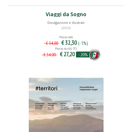
Viaggi da Sogno
Divulgazione e illustrati
(2015)
Prezzo web
€ 32,30
(- 5%)
€ 34,00
Prezzo iscritti TCI
€ 27,20
- 20%
€ 34,00