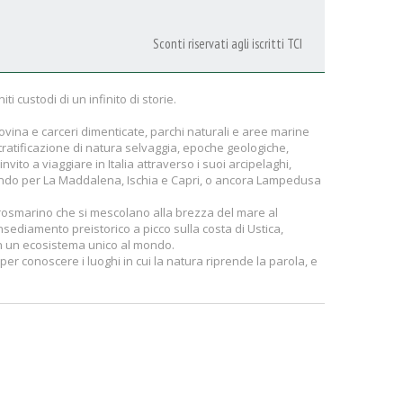
Sconti riservati agli iscritti TCI
i custodi di un infinito di storie.
 rovina e carceri dimenticate, parchi naturali e aree marine
stratificazione di natura selvaggia, epoche geologiche,
to a viaggiare in Italia attraverso i suoi arcipelaghi,
sando per La Maddalena, Ischia e Capri, o ancora Lampedusa
rosmarino che si mescolano alla brezza del mare al
nsediamento preistorico a picco sulla costa di Ustica,
 in un ecosistema unico al mondo.
er conoscere i luoghi in cui la natura riprende la parola, e