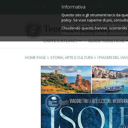
Informativa
Informativa
Servizio clienti
Chi siamo
Condizioni di vendita
Questo sito o gli strumenti terzi da que
Questo sito o gli strumenti terzi da que
policy.
policy. Se vuoi saperne di più, consult
Se vuoi saperne di più, consulta la
sez
Chiudendo questo banner, scorrendo qu
Chiudendo questo banner, scorrendo qu
CARTE E ATLANTI
GUIDE TURISTICHE
HOME PAGE
STORIA, ARTE E CULTURA
I PIACERI DEL VI