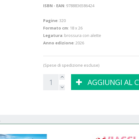
ISBN - EAN
: 9788836586424
Pagine
: 320
Formato cm
: 18 x 26
Legatura
: brossura con alette
Anno edizione
: 2026
(Spese di spedizione escluse)
AGGIUNGI AL 
.