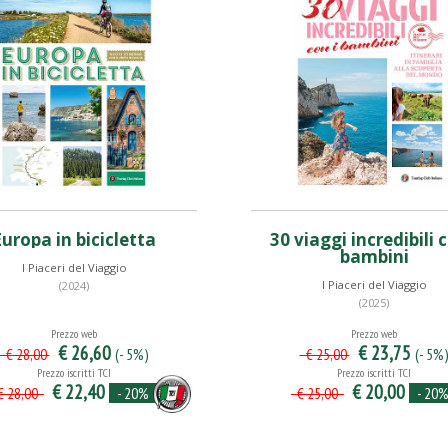
Europa in bicicletta
30 viaggi incredibili c
bambini
I Piaceri del Viaggio
I Piaceri del Viaggio
(2024)
(2025)
Prezzo web
Prezzo web
€ 26,60
€ 23,75
(- 5%)
(- 5%
€ 28,00
€ 25,00
Prezzo iscritti TCI
Prezzo iscritti TCI
€ 22,40
€ 20,00
- 20%
- 20
 28,00
€ 25,00