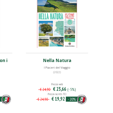
on i
Nella Natura
I Piaceri del Viaggio
(2022)
Prezzo web
€ 23,66
)
(- 5%)
€ 24,90
Prezzo iscritti TCI
€ 19,92
%
- 20%
€ 24,90