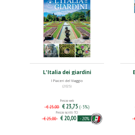
L'Italia dei giardini
I Piaceri del Viaggio
(2025)
Prezzo web
€ 23,75
(- 5%)
€ 25,00
Prezzo iscritti TCI
€ 20,00
- 20%
€ 25,00
€