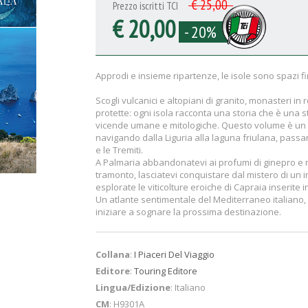
€ 25,00
Prezzo iscritti TCI
€ 20,00
- 20%
Approdi e insieme ripartenze, le isole sono spazi finit
Scogli vulcanici e altopiani di granito, monasteri in
protette: ogni isola racconta una storia che è una 
vicende umane e mitologiche. Questo volume è un invi
navigando dalla Liguria alla laguna friulana, pas
e le Tremiti.
A Palmaria abbandonatevi ai profumi di ginepro e 
tramonto, lasciatevi conquistare dal mistero di un i
esplorate le viticolture eroiche di Capraia inserite
Un atlante sentimentale del Mediterraneo italiano, p
iniziare a sognare la prossima destinazione.
Collana
:
I Piaceri Del Viaggio
Editore
:
Touring Editore
Lingua/Edizione
: Italiano
CM
: H9301A